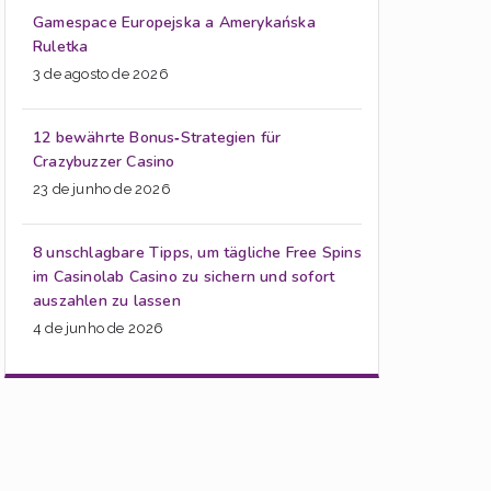
Gamespace Europejska a Amerykańska
Ruletka
3 de agosto de 2026
12 bewährte Bonus‑Strategien für
Crazybuzzer Casino
23 de junho de 2026
8 unschlagbare Tipps, um tägliche Free Spins
im Casinolab Casino zu sichern und sofort
auszahlen zu lassen
4 de junho de 2026