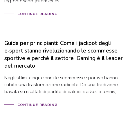
legfontosabb jellemzői és
CONTINUE READING
Guida per principianti: Come i jackpot degli
e‑sport stanno rivoluzionando le scommesse
sportive e perché il settore iGaming è il leader
del mercato
Negli ultimi cinque anni le scommesse sportive hanno
subito una trasformazione radicale. Da una tradizione
basata su risultati di partite di calcio, basket o tennis,
CONTINUE READING