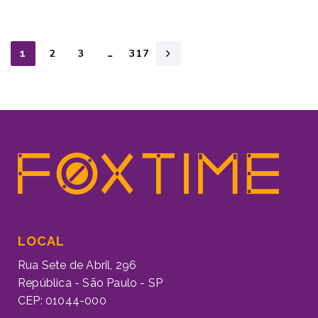
2
3
317
1
…
LOCAL
Rua Sete de Abril, 296
República - São Paulo - SP
CEP: 01044-000