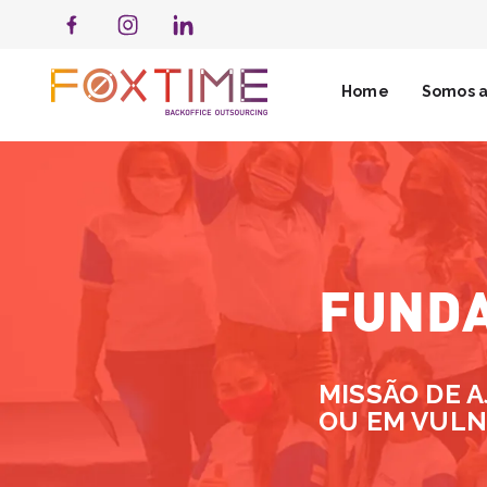
Home
Somos a
FUNDA
MISSÃO DE 
OU EM VULN