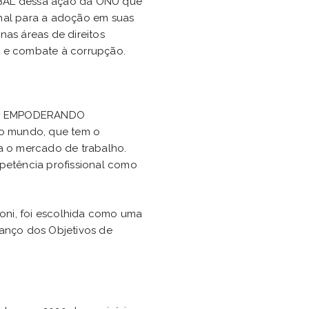
OBAL dessa ação da ONU que
nal para a adoção em suas
nas áreas de direitos
e e combate à corrupção.
o do EMPODERANDO
no mundo, que tem o
ra o mercado de trabalho.
mpetência profissional como
roni, foi escolhida como uma
vanço dos Objetivos de