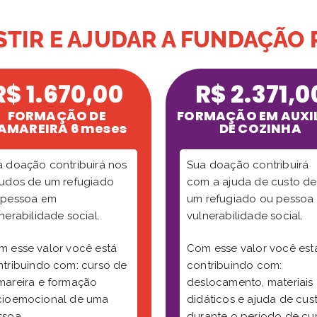
TIR E AJUDAR A FUNDAÇÃO
R$ 1.670,00
R$ 2.371,0
FORMAÇÃO DE
FORMAÇÃO EM AUXI
AMAREIRA 6 meses
DE COZINHA
 doação contribuirá nos
Sua doação contribuirá
tudos de um refugiado
com a ajuda de custo de
 pessoa em
um refugiado ou pessoa
nerabilidade social.
vulnerabilidade social.
m esse valor você está
Com esse valor você est
tribuindo com: curso de
contribuindo com:
mareira e formação
deslocamento, materiais
cioemocional de uma
didáticos e ajuda de cus
ssoa.
durante o período de cu