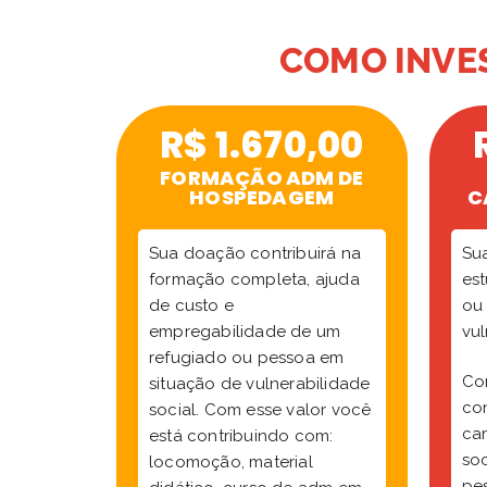
COMO INVES
R$ 1.670,00
FORMAÇÃO ADM DE
HOSPEDAGEM
C
Sua doação contribuirá na
Sua
formação completa, ajuda
es
de custo e
ou
empregabilidade de um
vul
refugiado ou pessoa em
Co
situação de vulnerabilidade
con
social. Com esse valor você
ca
está contribuindo com:
so
locomoção, material
pe