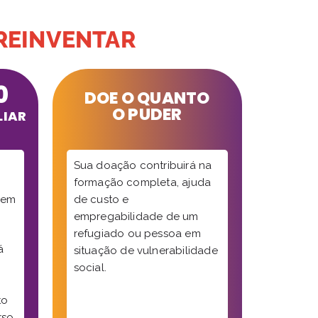
 REINVENTAR
0
DOE O QUANTO
O PUDER
LIAR
Sua doação contribuirá na
formação completa, ajuda
 em
de custo e
empregabilidade de um
refugiado ou pessoa em
á
situação de vulnerabilidade
social.
to
rso