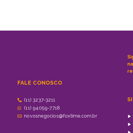
Si
n
re
FALE CONOSCO
S
(11) 3237-3211
(11) 94059-7718
novosnegocios@foxtime.com.br