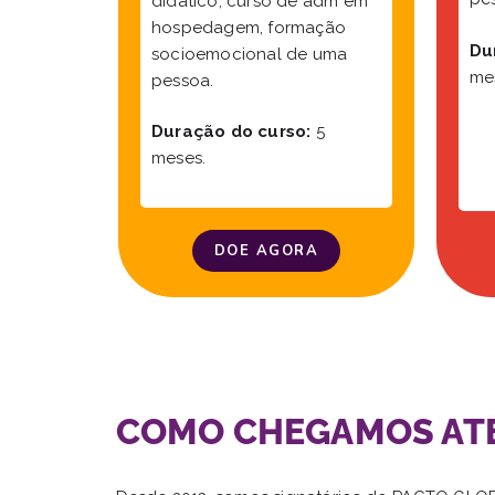
didático, curso de adm em
hospedagem, formação
Du
socioemocional de uma
me
pessoa.
Duração do curso:
5
meses.
DOE AGORA
COMO CHEGAMOS ATÉ