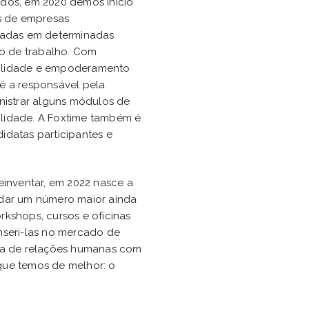
dos, em 2020 demos início
os de empresas
giadas em determinadas
do de trabalho. Com
bilidade e empoderamento
é a responsável pela
nistrar alguns módulos de
bilidade. A Foxtime também é
idatas participantes e
.
einventar, em 2022 nasce a
udar um número maior ainda
kshops, cursos e oficinas
nseri-las no mercado de
rea de relações humanas com
que temos de melhor: o