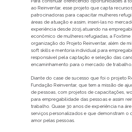
Para continuar oferecendo oportunidades a to
ao Reinventar, esse projeto que capta recurs
patrocinadoras para capacitar mulheres refu
áreas de atuação e assim, inseri-las no merca
experiência desde 2015 atuando na emprega
econômico de mulheres refugiadas, a Foxtime 
organização do Projeto Reinventar, além de mi
soft skills e mentoria individual para emprega
responsável pela captação e seleção das cand
encaminhamento para o mercado de trabalho
Diante do case de sucesso que foi o projeto R
Fundação Reinventar, que tem a missão de aj
de pessoas, com projetos de capacitações, wor
para empregabilidade das pessoas e assim rei
trabalho. Quase 30 anos de experiência na á
serviços personalizados e que demonstram o 
amor pelas pessoas.