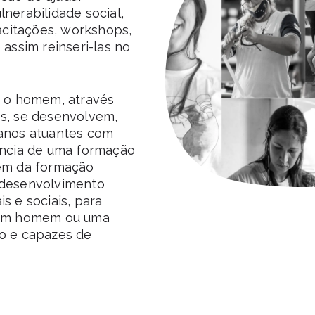
nerabilidade social,
pacitações, workshops,
 assim reinseri-las no
a o homem, através
os, se desenvolvem,
 anos atuantes com
ância de uma formação
lém da formação
 desenvolvimento
s e sociais, para
: um homem ou uma
ho e capazes de