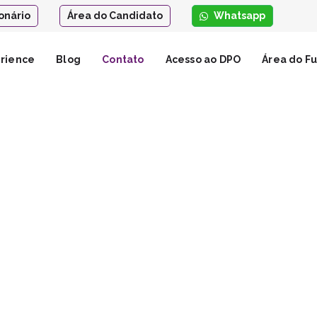
onário
Área do Candidato
Whatsapp
erience
Blog
Contato
Acesso ao DPO
Área do Fu