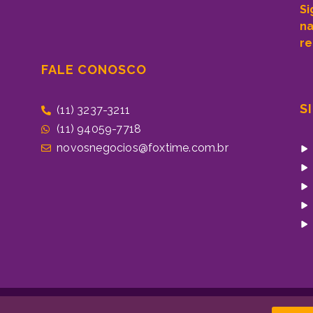
Si
n
re
FALE CONOSCO
S
(11) 3237-3211
(11) 94059-7718
novosnegocios@foxtime.com.br
Desenvolvido por Acade
023 Todos os direitos reservados.