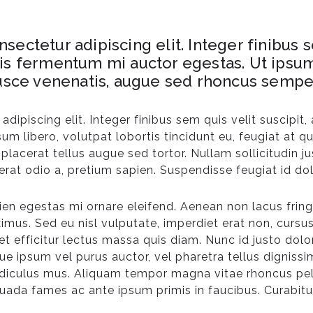
ectetur adipiscing elit. Integer finibus s
is fermentum mi auctor egestas. Ut ipsum 
Fusce venenatis, augue sed rhoncus sempeg
dipiscing elit. Integer finibus sem quis velit suscipi
sum libero, volutpat lobortis tincidunt eu, feugiat at
t placerat tellus augue sed tortor. Nullam sollicitudin 
erat odio a, pretium sapien. Suspendisse feugiat id dol
ien egestas mi ornare eleifend. Aenean non lacus fringi
mus. Sed eu nisl vulputate, imperdiet erat non, cursus
t efficitur lectus massa quis diam. Nunc id justo dolor
e ipsum vel purus auctor, vel pharetra tellus dignissi
idiculus mus. Aliquam tempor magna vitae rhoncus pell
ada fames ac ante ipsum primis in faucibus. Curabitur 