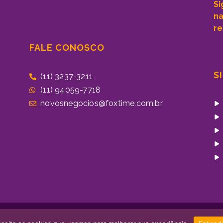
Si
n
re
FALE CONOSCO
S
(11) 3237-3211
(11) 94059-7718
novosnegocios@foxtime.com.br
Desenvolvido por Acade
023 Todos os direitos reservados.