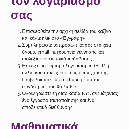
τον λογαριασμό
σας
Επισκεφθείτε την αρχική σελίδα του καζίνο
και κάντε κλικ στο «Εγγραφή».
Συμπληρώστε τα προσωπικά σας στοιχεία:
όνομα, email, ημερομηνία γέννησης και
επιλέξτε έναν κωδικό πρόσβασης.
Επιλέξτε το νόμισμα λογαριασμού (EUR ή
άλλο) και αποδεχτείτε τους όρους χρήσης.
Επιβεβαιώστε το email σας μέσω του
συνδέσμου που θα λάβετε.
Ολοκληρώστε τη διαδικασία KYC ανεβάζοντας
ένα έγγραφο ταυτοποίησης και ένα
αποδεικτικό διεύθυνσης.
Μαθηματικά