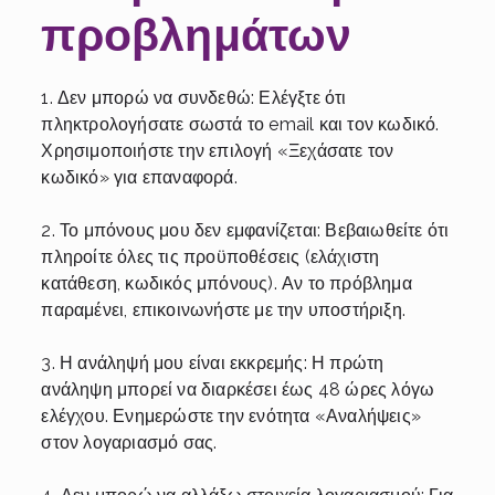
προβλημάτων
1. Δεν μπορώ να συνδεθώ: Ελέγξτε ότι
πληκτρολογήσατε σωστά το email και τον κωδικό.
Χρησιμοποιήστε την επιλογή «Ξεχάσατε τον
κωδικό» για επαναφορά.
2. Το μπόνους μου δεν εμφανίζεται: Βεβαιωθείτε ότι
πληροίτε όλες τις προϋποθέσεις (ελάχιστη
κατάθεση, κωδικός μπόνους). Αν το πρόβλημα
παραμένει, επικοινωνήστε με την υποστήριξη.
3. Η ανάληψή μου είναι εκκρεμής: Η πρώτη
ανάληψη μπορεί να διαρκέσει έως 48 ώρες λόγω
ελέγχου. Ενημερώστε την ενότητα «Αναλήψεις»
στον λογαριασμό σας.