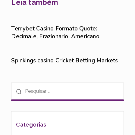
Leia também
Sem categoria
6 de agosto de 2026
Terrybet Casino Formato Quote:
Decimale, Frazionario, Americano
Sem categoria
6 de agosto de 2026
Spinkings casino Cricket Betting Markets
Categorias