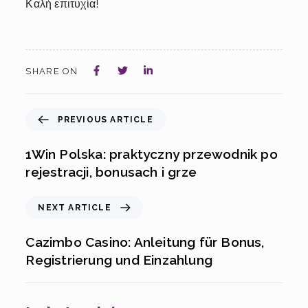
Καλή επιτυχία!
SHARE ON
PREVIOUS ARTICLE
1Win Polska: praktyczny przewodnik po
rejestracji, bonusach i grze
NEXT ARTICLE
Cazimbo Casino: Anleitung für Bonus,
Registrierung und Einzahlung