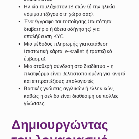
Ηλικία τουλάχιστον 18 ετών (ή την ηλικία
νόμιμου τζόγου στη χώρα σας).
Ένα έγγραφο ταυτοποίησης (ταυτότητα,
διαβατήριο ή άδεια οδήγησης) για
επαλήθευση KYC.
Μια μέθοδος πληρωμής για κατάθεση
(πιστωτική κάρτα, e-wallet ή τραπεζικό
έμβασμα).
Μια σταθερή σύνδεση στο διαδίκτυο – η
πλατφόρμα είναι βελτιστοποιημένη για κινητά
και επιτραπέζιους υπολογιστές.
Βασικές γνώσεις αγγλικών ή ελληνικών,
καθώς η σελίδα είναι διαθέσιμη σε πολλές
γλώσσες.
Δημιουργώντας