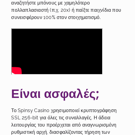
αναζητήστε μπόνους με χαμηλότερο
πολλαπλασιαστή (π.χ. 20x) ή παίξτε παιχνίδια που
συνεισφέρουν 100% στον στοιχηματισμό.
Είναι ασφαλές;
Το Spinsy Casino χρησιμοποιεί κρυπτογράφηση
SSL 256-bit για όλες τις συναλλαγές. Η άδεια
λειτουργίας του προέρχεται από αναγνωρισμένη
ρυθμιστική αρχή, διασφαλίζοντας τήρηση των