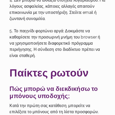
4. Δεν μπορώ να αλλάξω στοιχεία λογαριασμού: Για
λόγους ασφαλείας, κάποιες αλλαγές απαιτούν
επικοινωνία με την υποστήριξη. Στείλτε email ή
ζωντανή συνομιλία.
5. Το παιχνίδι φορτώνει αργά: Δοκιμάστε να
καθαρίσετε την προσωρινή μνήμη του browser ή
να χρησιμοποιήσετε διαφορετικό πρόγραμμα
περιήγησης. Η σύνδεση στο διαδίκτυο πρέπει να
είναι σταθερή.
Παίκτες ρωτούν
Πώς μπορώ να διεκδικήσω το
μπόνους υποδοχής;
Κατά την πρώτη σας κατάθεση, μπορείτε να
επιλέξετε το μπόνους από τη λίστα προσφορών.