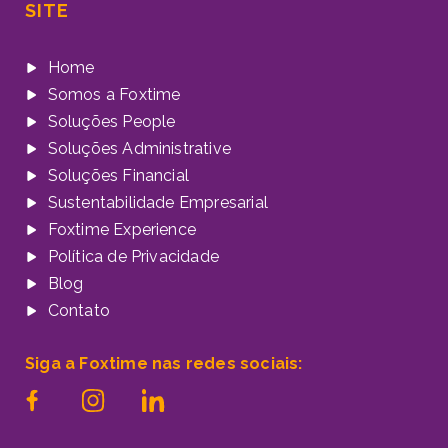
SITE
Home
Somos a Foxtime
Soluções People
Soluções Administrative
Soluções Financial
Sustentabilidade Empresarial
Foxtime Experience
Política de Privacidade
Blog
Contato
Siga a Foxtime nas redes sociais: