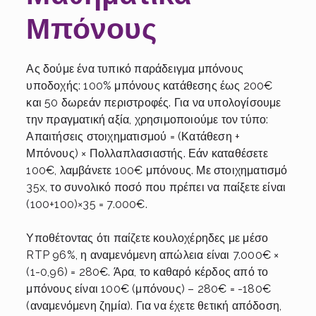
Μπόνους
Ας δούμε ένα τυπικό παράδειγμα μπόνους
υποδοχής: 100% μπόνους κατάθεσης έως 200€
και 50 δωρεάν περιστροφές. Για να υπολογίσουμε
την πραγματική αξία, χρησιμοποιούμε τον τύπο:
Απαιτήσεις στοιχηματισμού = (Κατάθεση +
Μπόνους) × Πολλαπλασιαστής. Εάν καταθέσετε
100€, λαμβάνετε 100€ μπόνους. Με στοιχηματισμό
35x, το συνολικό ποσό που πρέπει να παίξετε είναι
(100+100)×35 = 7.000€.
Υποθέτοντας ότι παίζετε κουλοχέρηδες με μέσο
RTP 96%, η αναμενόμενη απώλεια είναι 7.000€ ×
(1-0,96) = 280€. Άρα, το καθαρό κέρδος από το
μπόνους είναι 100€ (μπόνους) – 280€ = -180€
(αναμενόμενη ζημία). Για να έχετε θετική απόδοση,