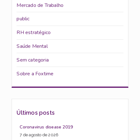
Mercado de Trabalho
public
RH estratégico
Saúde Mental
Sem categoria
Sobre a Foxtime
Últimos posts
Coronavirus disease 2019
7 de agosto de 2026