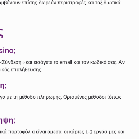
αμβάνουν επίσης δωρεάν περιστροφές και ταξιδιωτικά
ς
sino;
«Σύνδεση» και εισάγετε το email και τον κωδικό σας. Αν
δικός επαλήθευσης.
η;
ογα με τη μέθοδο πληρωμής. Ορισμένες μέθοδοι (όπως
ηψη;
κά πορτοφόλια είναι άμεσα, οι κάρτες 1-3 εργάσιμες και