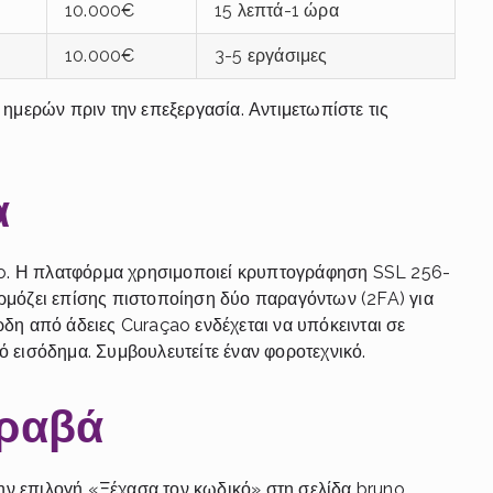
10.000€
15 λεπτά-1 ώρα
10.000€
3-5 εργάσιμες
 ημερών πριν την επεξεργασία. Αντιμετωπίστε τις
α
açao. Η πλατφόρμα χρησιμοποιεί κρυπτογράφηση SSL 256-
αρμόζει επίσης πιστοποίηση δύο παραγόντων (2FA) για
δη από άδειες Curaçao ενδέχεται να υπόκεινται σε
ό εισόδημα. Συμβουλευτείτε έναν φοροτεχνικό.
τραβά
ν επιλογή «Ξέχασα τον κωδικό» στη σελίδα bruno