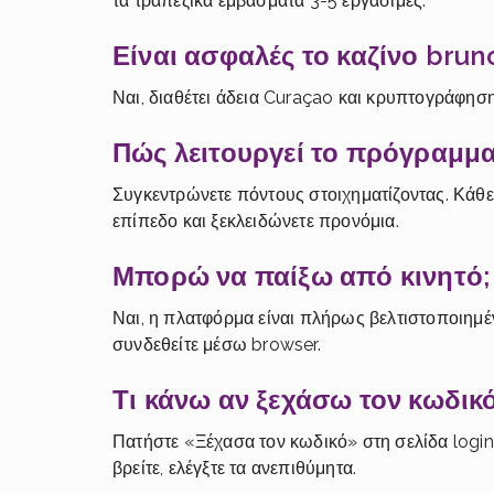
τα τραπεζικά εμβάσματα 3-5 εργάσιμες.
Είναι ασφαλές το καζίνο brun
Ναι, διαθέτει άδεια Curaçao και κρυπτογράφηση
Πώς λειτουργεί το πρόγραμμα
Συγκεντρώνετε πόντους στοιχηματίζοντας. Κάθε
επίπεδο και ξεκλειδώνετε προνόμια.
Μπορώ να παίξω από κινητό;
Ναι, η πλατφόρμα είναι πλήρως βελτιστοποιημέν
συνδεθείτε μέσω browser.
Τι κάνω αν ξεχάσω τον κωδικ
Πατήστε «Ξέχασα τον κωδικό» στη σελίδα login.
βρείτε, ελέγξτε τα ανεπιθύμητα.