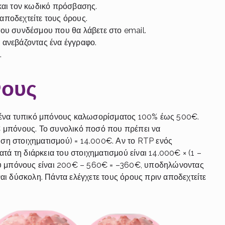
και τον κωδικό πρόσβασης.
 αποδεχτείτε τους όρους.
ου συνδέσμου που θα λάβετε στο email.
ανεβάζοντας ένα έγγραφο.
.
νους
ι ένα τυπικό μπόνους καλωσορίσματος 100% έως 500€.
 μπόνους. Το συνολικό ποσό που πρέπει να
τηση στοιχηματισμού) = 14.000€. Αν το RTP ενός
τά τη διάρκεια του στοιχηματισμού είναι 14.000€ × (1 –
ου μπόνους είναι 200€ – 560€ = –360€, υποδηλώνοντας
αι δύσκολη. Πάντα ελέγχετε τους όρους πριν αποδεχτείτε