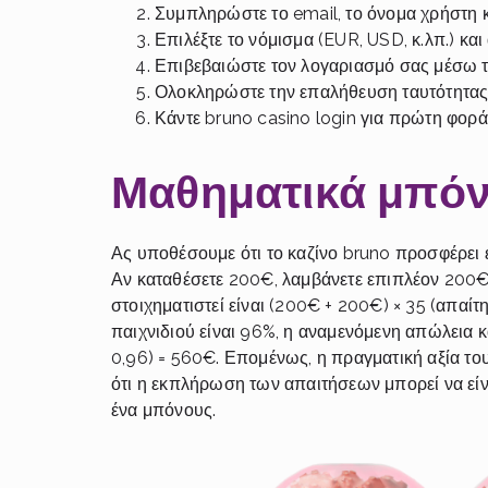
Συμπληρώστε το email, το όνομα χρήστη 
Επιλέξτε το νόμισμα (EUR, USD, κ.λπ.) και
Επιβεβαιώστε τον λογαριασμό σας μέσω τ
Ολοκληρώστε την επαλήθευση ταυτότητας 
Κάντε bruno casino login για πρώτη φορά
Μαθηματικά μπό
Ας υποθέσουμε ότι το καζίνο bruno προσφέρε
Αν καταθέσετε 200€, λαμβάνετε επιπλέον 200€
στοιχηματιστεί είναι (200€ + 200€) × 35 (απαί
παιχνιδιού είναι 96%, η αναμενόμενη απώλεια κα
0,96) = 560€. Επομένως, η πραγματική αξία τ
ότι η εκπλήρωση των απαιτήσεων μπορεί να είν
ένα μπόνους.