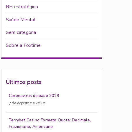
RH estratégico
Saúde Mental
Sem categoria
Sobre a Foxtime
Últimos posts
Coronavirus disease 2019
7 de agosto de 2026
Terrybet Casino Formato Quote: Decimale,
Frazionario, Americano