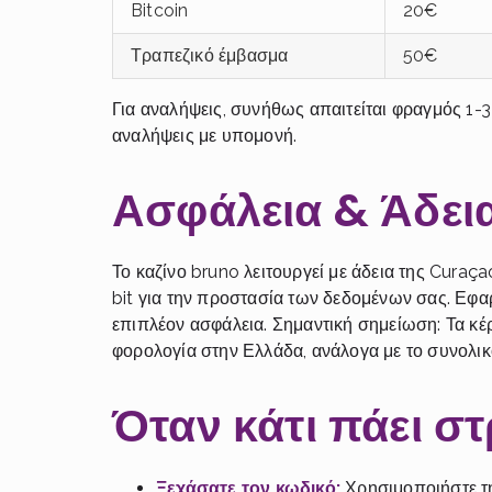
Bitcoin
20€
Τραπεζικό έμβασμα
50€
Για αναλήψεις, συνήθως απαιτείται φραγμός 1-3
αναλήψεις με υπομονή.
Ασφάλεια & Άδει
Το καζίνο bruno λειτουργεί με άδεια της Cur
bit για την προστασία των δεδομένων σας. Εφ
επιπλέον ασφάλεια. Σημαντική σημείωση: Τα κέρ
φορολογία στην Ελλάδα, ανάλογα με το συνολικ
Όταν κάτι πάει σ
Ξεχάσατε τον κωδικό:
Χρησιμοποιήστε τη