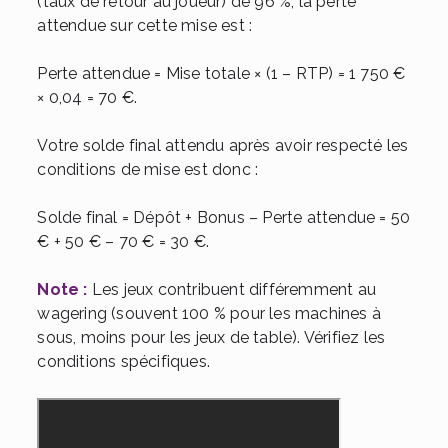
(taux de retour au joueur) de 96 %, la perte
attendue sur cette mise est :
Perte attendue = Mise totale × (1 – RTP) = 1 750 €
× 0,04 = 70 €.
Votre solde final attendu après avoir respecté les
conditions de mise est donc :
Solde final = Dépôt + Bonus – Perte attendue = 50
€ + 50 € – 70 € = 30 €.
Note :
Les jeux contribuent différemment au
wagering (souvent 100 % pour les machines à
sous, moins pour les jeux de table). Vérifiez les
conditions spécifiques.