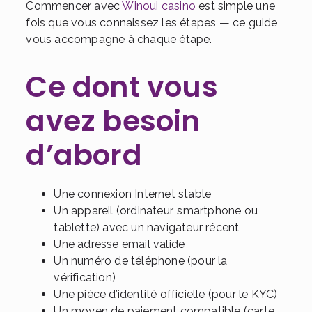
Commencer avec
Winoui casino
est simple une
fois que vous connaissez les étapes — ce guide
vous accompagne à chaque étape.
Ce dont vous
avez besoin
d’abord
Une connexion Internet stable
Un appareil (ordinateur, smartphone ou
tablette) avec un navigateur récent
Une adresse email valide
Un numéro de téléphone (pour la
vérification)
Une pièce d’identité officielle (pour le KYC)
Un moyen de paiement compatible (carte