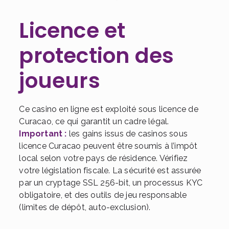
Licence et
protection des
joueurs
Ce casino en ligne est exploité sous licence de
Curacao, ce qui garantit un cadre légal.
Important :
les gains issus de casinos sous
licence Curacao peuvent être soumis à l’impôt
local selon votre pays de résidence. Vérifiez
votre législation fiscale. La sécurité est assurée
par un cryptage SSL 256-bit, un processus KYC
obligatoire, et des outils de jeu responsable
(limites de dépôt, auto-exclusion).