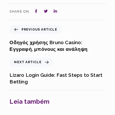
SHARE ON
PREVIOUS ARTICLE
Οδηγός χρήσης Bruno Casino:
Εγγραφή, μπόνους και ανάληψη
NEXT ARTICLE
Lizaro Login Guide: Fast Steps to Start
Betting
Leia também
Sem categoria
6 de agosto de 2026