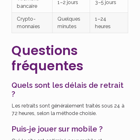
1–2 jours
3–5 jours
bancaire
Crypto-
Quelques
1–24
monnaies
minutes
heures
Questions
fréquentes
Quels sont les délais de retrait
?
Les retraits sont généralement traités sous 24 à
72 heures, selon la méthode choisie.
Puis-je jouer sur mobile ?