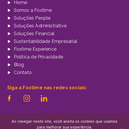
Home
Somos a Foxtime
Soluções People
Soluções Administrative
Soluções Financial
Sustentabilidade Empresarial
Foxtime Experience
Política de Privacidade
Blog
Contato
Siga a Foxtime nas redes sociais:
Ao navegar neste site, você aceita os cookies que usamos
FOXTIME © 2023 Todos os direitos reservados.
para melhorar sua experiência.