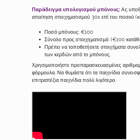
Παράδειγμα υπολογισμού μπόνους:
Ας υποθ
απαίτηση στοιχηματισμού 30x επί του ποσού (κ
Ποσό μπόνους: €100
Σύνολο προς στοιχηματισμό: (€100 κατάθ
Πρέπει να τοποθετήσετε στοιχήματα συνο
των κερδών από το μπόνους.
Χρησιμοποιήστε προπαρασκευασμένες αριθμομη
φόρμουλα. Να θυμάστε ότι τα παιχνίδια συνεισ
επιτραπέζια παιχνίδια πολύ λιγότερο.