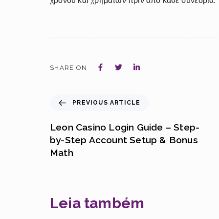
χρόνου και χρημάτων πριν από κάθε συνεδρία.
SHARE ON
PREVIOUS ARTICLE
Leon Casino Login Guide – Step-
by-Step Account Setup & Bonus
Math
Leia também