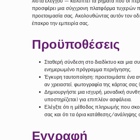
λίστα ελέγχου — καλύπτει τα βήματα που οι πε
προσφέρει μια σύγχρονη πλατφόρμα τυχερών παι
προετοιμασία σας. Ακολουθώντας αυτόν τον οδη
έπακρο την εμπειρία σας.
Προϋποθέσεις
Σταθερή σύνδεση στο διαδίκτυο και μια σ
ενημερωμένο πρόγραμμα περιήγησης.
Έγκυρη ταυτοποίηση: προετοιμάστε ένα αν
αν χρειαστεί, φωτογραφία της κάρτας σας 
Δημιουργήστε μια ισχυρή, μοναδική συνθη
υποστηρίζεται) για επιπλέον ασφάλεια.
Ελέγξτε ότι η μέθοδος πληρωμής που σκο
σας και ότι τα όρια κατάθεσης/ανάληψης 
Εγγραφή