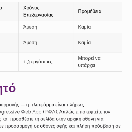
ο
Χρόνος
Προμήθεια
Επεξεργασίας
Άμεση
Καμία
Άμεση
Καμία
Μπορεί να
1-3 εργάσιμες
υπάρχει
ητό
εφαρμογής — η πλατφόρμα είναι πλήρως
Progressive Web App (PWA). Απλώς επισκεφτείτε τον
και προσθέστε τη σελίδα στην αρχική οθόνη για
, με προσαρμογή σε οθόνες αφής και πλήρη πρόσβαση σε