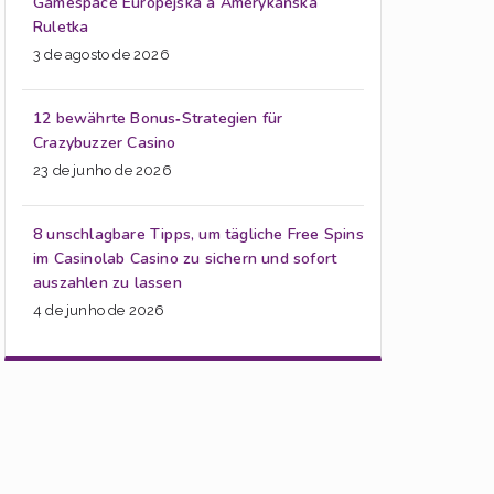
Gamespace Europejska a Amerykańska
Ruletka
3 de agosto de 2026
12 bewährte Bonus‑Strategien für
Crazybuzzer Casino
23 de junho de 2026
8 unschlagbare Tipps, um tägliche Free Spins
im Casinolab Casino zu sichern und sofort
auszahlen zu lassen
4 de junho de 2026