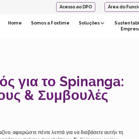
Acesso ao DPO
Área do Funci
Home
Somos a Foxtime
Soluções
Sustentab
Empresa
ς για το Spinanga:
ους & Συμβουλές
ζίνο, αφιερώστε πέντε λεπτά για να διαβάσετε αυτήν τη