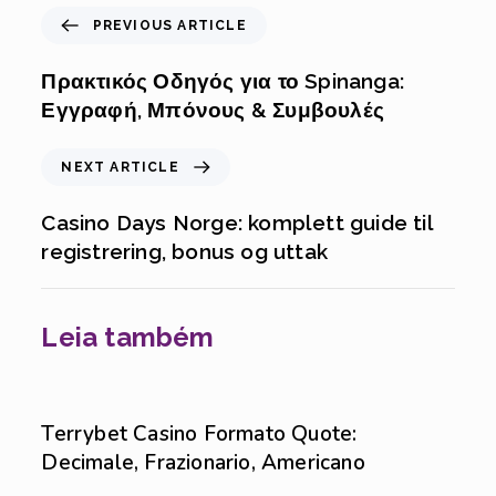
PREVIOUS ARTICLE
Πρακτικός Οδηγός για το Spinanga:
Εγγραφή, Μπόνους & Συμβουλές
NEXT ARTICLE
Casino Days Norge: komplett guide til
registrering, bonus og uttak
Leia também
Sem categoria
6 de agosto de 2026
Terrybet Casino Formato Quote:
Decimale, Frazionario, Americano
Sem categoria
6 de agosto de 2026