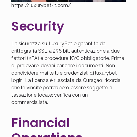
https://luxurybet-it.com/
Security
La sicurezza su LuxuryBet è garantita da
crittografia SSL a 256 bit, autenticazione a due
fattori (2FA) e procedure KYC obbligatorie. Prima
di prelevare, dovrai caricare i documenti. Non
condividere mai le tue credenziali di luxurybet
login. La licenza è rilasciata da Curaçao: ricorda
che le vincite potrebbero essere soggette a
tassazione locale; verifica con un
commercialista.
Financial