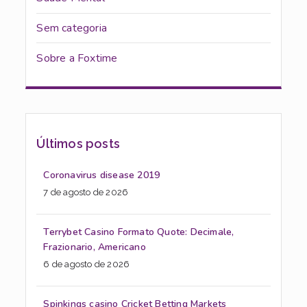
Sem categoria
Sobre a Foxtime
Últimos posts
Coronavirus disease 2019
7 de agosto de 2026
Terrybet Casino Formato Quote: Decimale,
Frazionario, Americano
6 de agosto de 2026
Spinkings casino Cricket Betting Markets