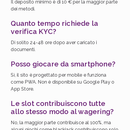
Il deposito minimo è di 10 € per la maggior parte
dei metodi.
Quanto tempo richiede la
verifica KYC?
Di solito 24-48 ore dopo aver caricato i
documenti.
Posso giocare da smartphone?
Sì, il sito è progettato per mobile e funziona
come PWA. Non è disponibile su Google Play o
App Store.
Le slot contribuiscono tutte
allo stesso modo al wagering?
No, la maggior parte contribuisce al 100%, ma
alcuni giochi come blackjack contribuiscono solo