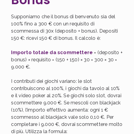
Supponiamo che il bonus di benvenuto sia del
100% fino a 300 € con un requisito di
scommessa di 30x (deposito + bonus). Depositi
150 €: ricevi 150 € di bonus. Il calcolo è:
Importo totale da scommettere
= (deposito +
bonus) × requisito = (150 + 150) × 30 = 300 × 30 =
9.000 €.
I contributi dei giochi variano: le slot
contribuiscono al 100%, i giochi da tavolo al 10%
e il video poker al 20%. Se giochi solo slot, dovrai
scommettere 9.000 €. Se mescoli con blackjack
(10%), l’importo effettivo aumenta: ogni 1 €
scommesso al blackjack vale solo 0,10 €. Per
completare i 9.000 €, dovrai scommettere molto
di più. Utilizza la formula: