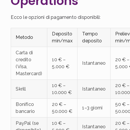
Operations
Ecco le opzioni di pagamento disponibili:
Deposito
Tempo
Prelie
Metodo
min/max
deposito
min/m
Carta di
credito
10 € –
20 € –
Istantaneo
(Visa,
5.000 €
5.000
Mastercard)
10 € –
20 € –
Skrill
Istantaneo
10.000 €
10.00
Bonifico
20 € –
50 € –
1–3 giorni
bancario
50.000 €
50.00
PayPal (se
10 € –
20 € –
Istantaneo