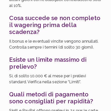
al 10%.
Cosa succede se non completo
il wagering prima della
scadenza?
Il bonus e le eventuali vincite vengono annullati.
Controlla sempre i termini (di solito 30 giorni).
Esiste un limite massimo di
prelievo?
Sì, di solito 10.000 € al mese per i prelievi
standard. Verifica nella sezione “Limiti”.
Quali metodi di pagamento
sono consigliati per rapidità?
Skrill e PayPal offrono prelievi in 24 ore; le carte