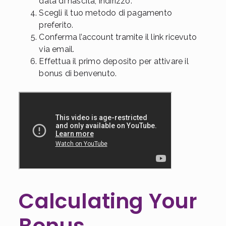
data di nascita, indirizzo.
Scegli il tuo metodo di pagamento
preferito.
Conferma l’account tramite il link ricevuto
via email.
Effettua il primo deposito per attivare il
bonus di benvenuto.
Calculating Your
Bonus