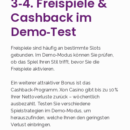
3‑4. Freispiele &
Cashback im
Demo‑Test
Freispiele sind häufig an bestimmte Slots
gebunden. Im Demo‑Modus können Sie prüfen,
ob das Spiel Ihren Stil trifft, bevor Sie die
Freispiele aktivieren.
Ein weiterer attraktiver Bonus ist das
Cashback‑Programm. Xon Casino gibt bis zu 10 %
Ihrer Nettoverluste zurück – wöchentlich
ausbezahlt. Testen Sie verschiedene
Spielstrategien im Demo‑Modus, um
herauszufinden, welche Ihnen den geringsten
Verlust einbringen.