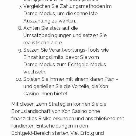
Vergleichen Sie Zahlungsmethoden im
Demo‑Modus, um die schnellste
Auszahlung zu wählen.
Achten Sie stets auf die
Umsatzbedingungen und setzen Sie
realistische Ziele.
Setzen Sie Verantwortungs‑Tools wie
Einzahlungslimits, bevor Sie vom
Demo‑Modus zum Echtgeld‑Modus
wechseln.
Spielen Sie immer mit einem klaren Plan –
und genießen Sie die Vorteile, die Xon
Casino Ihnen bietet.
Mit diesen zehn Strategien können Sie die
Bonuslandschaft von Xon Casino ohne
finanzielles Risiko erkunden und anschließend mit
fundierten Entscheidungen in den
Echtgeld‑Bereich starten. Viel Erfolg und