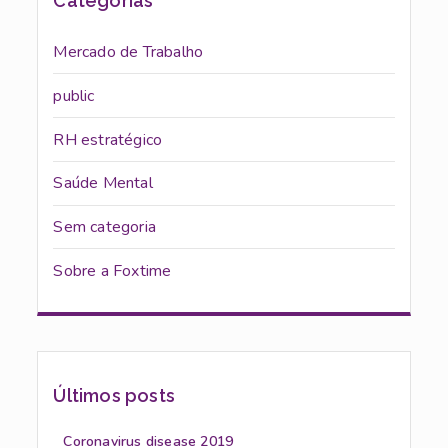
Categorias
Mercado de Trabalho
public
RH estratégico
Saúde Mental
Sem categoria
Sobre a Foxtime
Últimos posts
Coronavirus disease 2019