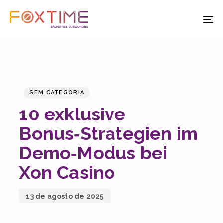
T
NA
PUBLISHED
Published
IN:
on:
SEM CATEGORIA
10 exklusive
Bonus‑Strategien im
Demo‑Modus bei
Xon Casino
13 de agosto de 2025