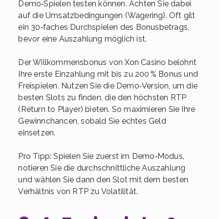
Demo‑Spielen testen können. Achten Sie dabei
auf die Umsatzbedingungen (Wagering). Oft gilt
ein 30‑faches Durchspielen des Bonusbetrags,
bevor eine Auszahlung möglich ist.
Der Willkommensbonus von Xon Casino belohnt
Ihre erste Einzahlung mit bis zu 200 % Bonus und
Freispielen. Nutzen Sie die Demo‑Version, um die
besten Slots zu finden, die den höchsten RTP
(Return to Player) bieten. So maximieren Sie Ihre
Gewinnchancen, sobald Sie echtes Geld
einsetzen.
Pro Tipp: Spielen Sie zuerst im Demo‑Modus,
notieren Sie die durchschnittliche Auszahlung
und wählen Sie dann den Slot mit dem besten
Verhältnis von RTP zu Volatilität.