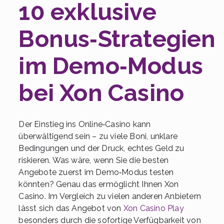
10 exklusive
Bonus‑Strategien
im Demo‑Modus
bei Xon Casino
Der Einstieg ins Online‑Casino kann
überwältigend sein – zu viele Boni, unklare
Bedingungen und der Druck, echtes Geld zu
riskieren. Was wäre, wenn Sie die besten
Angebote zuerst im Demo‑Modus testen
könnten? Genau das ermöglicht Ihnen Xon
Casino. Im Vergleich zu vielen anderen Anbietern
lässt sich das Angebot von
Xon Casino Play
besonders durch die sofortige Verfügbarkeit von