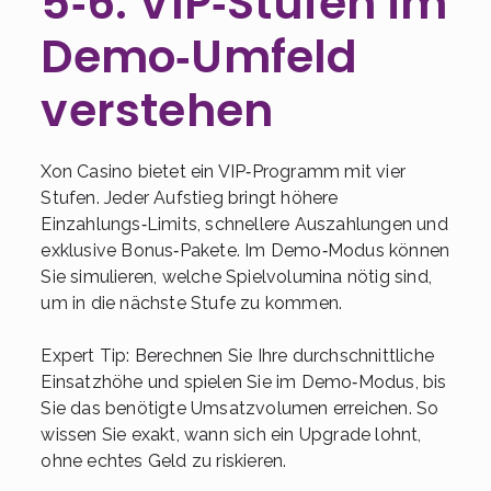
5‑6. VIP‑Stufen im
Demo‑Umfeld
verstehen
Xon Casino bietet ein VIP‑Programm mit vier
Stufen. Jeder Aufstieg bringt höhere
Einzahlungs‑Limits, schnellere Auszahlungen und
exklusive Bonus‑Pakete. Im Demo‑Modus können
Sie simulieren, welche Spielvolumina nötig sind,
um in die nächste Stufe zu kommen.
Expert Tip: Berechnen Sie Ihre durchschnittliche
Einsatzhöhe und spielen Sie im Demo‑Modus, bis
Sie das benötigte Umsatzvolumen erreichen. So
wissen Sie exakt, wann sich ein Upgrade lohnt,
ohne echtes Geld zu riskieren.