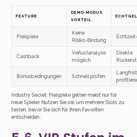
DEMO‑MODUS
FEATURE
ECHTGEL
VORTEIL
Keine
Freispiele
Echtzeit
Risiko‑Bindung
Verlustanalyse
Direkte
Cashback
möglich
Rückerst
Langfrist
Bonusbedingungen
Schnell prüfen
profitier
Industry Secret: Freispiele gelten meist nur für
neue Spieler. Nutzen Sie sie, um mehrere Slots zu
testen, bevor Sie sich für Ihren Favoriten
entscheiden.