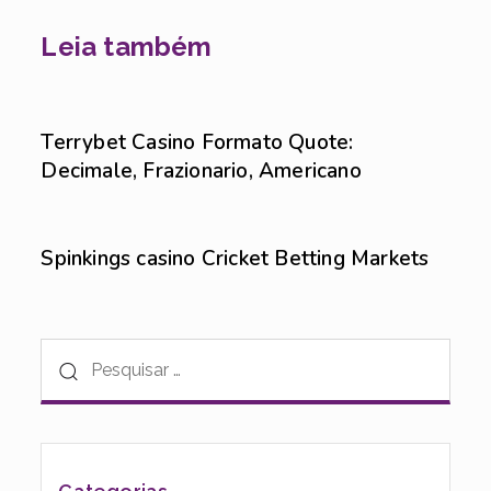
Leia também
Sem categoria
6 de agosto de 2026
Terrybet Casino Formato Quote:
Decimale, Frazionario, Americano
Sem categoria
6 de agosto de 2026
Spinkings casino Cricket Betting Markets