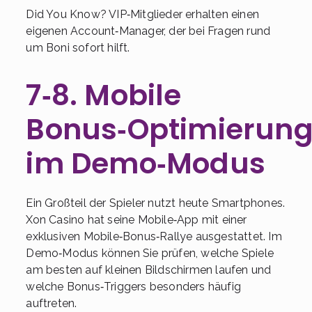
Did You Know? VIP‑Mitglieder erhalten einen
eigenen Account‑Manager, der bei Fragen rund
um Boni sofort hilft.
7‑8. Mobile
Bonus‑Optimierun
im Demo‑Modus
Ein Großteil der Spieler nutzt heute Smartphones.
Xon Casino hat seine Mobile‑App mit einer
exklusiven Mobile‑Bonus‑Rallye ausgestattet. Im
Demo‑Modus können Sie prüfen, welche Spiele
am besten auf kleinen Bildschirmen laufen und
welche Bonus‑Triggers besonders häufig
auftreten.