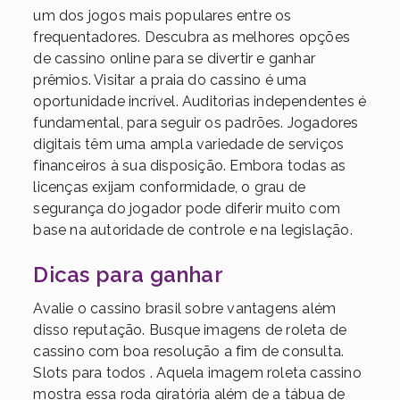
um dos jogos mais populares entre os
frequentadores. Descubra as melhores opções
de cassino online para se divertir e ganhar
prêmios. Visitar a praia do cassino é uma
oportunidade incrível. Auditorias independentes é
fundamental, para seguir os padrões. Jogadores
digitais têm uma ampla variedade de serviços
financeiros à sua disposição. Embora todas as
licenças exijam conformidade, o grau de
segurança do jogador pode diferir muito com
base na autoridade de controle e na legislação.
Dicas para ganhar
Avalie o cassino brasil sobre vantagens além
disso reputação. Busque imagens de roleta de
cassino com boa resolução a fim de consulta.
Slots para todos . Aquela imagem roleta cassino
mostra essa roda giratória além de a tábua de