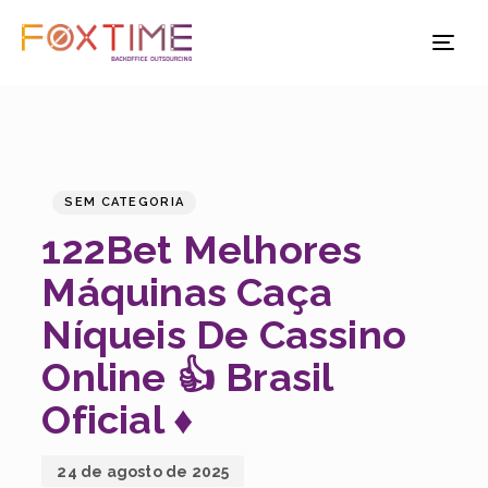
TO
NAV
PUBLISHED
Published
IN:
on:
SEM CATEGORIA
122Bet Melhores
Máquinas Caça
Níqueis De Cassino
Online 👍 Brasil
Oficial ♦
24 de agosto de 2025