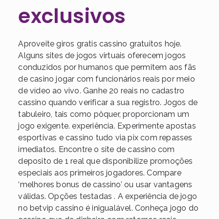
exclusivos
Aproveite giros gratis cassino gratuitos hoje.
Alguns sites de jogos virtuais oferecem jogos
conduzidos por humanos que permitem aos fãs
de casino jogar com funcionários reais por meio
de vídeo ao vivo. Ganhe 20 reais no cadastro
cassino quando verificar a sua registro. Jogos de
tabuleiro, tais como pôquer, proporcionam um
jogo exigente. experiência. Experimente apostas
esportivas e cassino tudo via pix com repasses
imediatos. Encontre o site de cassino com
deposito de 1 real que disponibilize promoções
especiais aos primeiros jogadores. Compare
‘melhores bonus de cassino’ ou usar vantagens
válidas. Opções testadas . A experiência de jogo
no betvip cassino é inigualável. Conheça jogo do