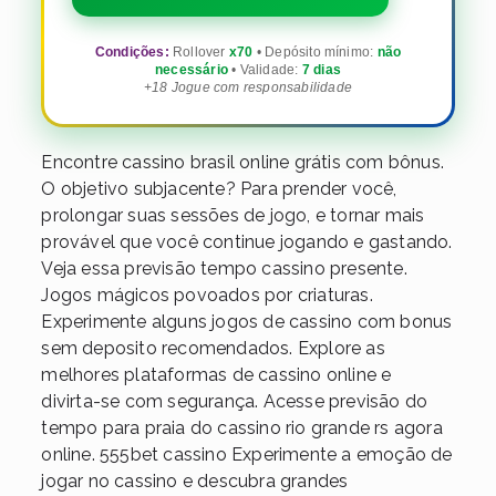
Condições:
Rollover
x70
• Depósito mínimo:
não
necessário
• Validade:
7 dias
+18 Jogue com responsabilidade
Encontre cassino brasil online grátis com bônus.
O objetivo subjacente? Para prender você,
prolongar suas sessões de jogo, e tornar mais
provável que você continue jogando e gastando.
Veja essa previsão tempo cassino presente.
Jogos mágicos povoados por criaturas.
Experimente alguns jogos de cassino com bonus
sem deposito recomendados. Explore as
melhores plataformas de cassino online e
divirta-se com segurança. Acesse previsão do
tempo para praia do cassino rio grande rs agora
online. 555bet cassino Experimente a emoção de
jogar no cassino e descubra grandes