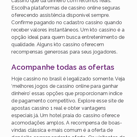
cassino que da dinheiro com retornos reais.
Escolha plataformas de cassino online seguras
oferecendo assistência disponível sempre.
Confirme pagando no cadastro cassino quando
receber valores instantâneos. Um kto cassino é a
opção ideal para quem busca entretenimento de
qualidade. Alguns kto cassino oferecem
recompensas generosas para seus jogadores.
Acompanhe todas as ofertas
Hoje cassino no brasil é legalizado somente. Veja
‘melhores jogos de cassino online para ganhar
dinheiro’ essas opções que proporcionam índice
de pagamento competitivo. Explore esse site de
apostas cassino 1 real e obter vantagens
especiais já. Um hotel praia do cassino oferece
acomodações amplos. A recompensa de boas-
vindas clássica e mais comum é a oferta de