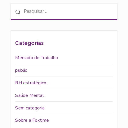
Categorias
Mercado de Trabalho
public
RH estratégico
Saúde Mental
Sem categoria
Sobre a Foxtime