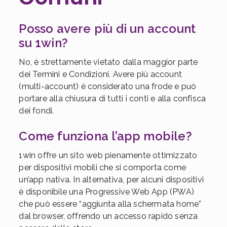
Posso avere più di un account
su 1win?
No, è strettamente vietato dalla maggior parte
dei Termini e Condizioni. Avere più account
(multi-account) è considerato una frode e può
portare alla chiusura di tutti i conti e alla confisca
dei fondi.
Come funziona l’app mobile?
1win offre un sito web pienamente ottimizzato
per dispositivi mobili che si comporta come
un’app nativa. In alternativa, per alcuni dispositivi
è disponibile una Progressive Web App (PWA)
che può essere “aggiunta alla schermata home”
dal browser, offrendo un accesso rapido senza