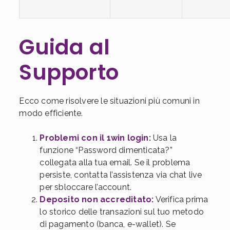
Guida al
Supporto
Ecco come risolvere le situazioni più comuni in
modo efficiente.
Problemi con il 1win login:
Usa la
funzione “Password dimenticata?”
collegata alla tua email. Se il problema
persiste, contatta l’assistenza via chat live
per sbloccare l’account.
Deposito non accreditato:
Verifica prima
lo storico delle transazioni sul tuo metodo
di pagamento (banca, e-wallet). Se