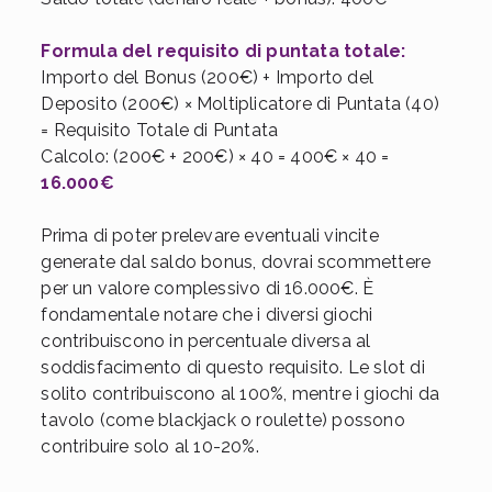
Formula del requisito di puntata totale:
Importo del Bonus (200€) + Importo del
Deposito (200€) × Moltiplicatore di Puntata (40)
= Requisito Totale di Puntata
Calcolo: (200€ + 200€) × 40 = 400€ × 40 =
16.000€
Prima di poter prelevare eventuali vincite
generate dal saldo bonus, dovrai scommettere
per un valore complessivo di 16.000€. È
fondamentale notare che i diversi giochi
contribuiscono in percentuale diversa al
soddisfacimento di questo requisito. Le slot di
solito contribuiscono al 100%, mentre i giochi da
tavolo (come blackjack o roulette) possono
contribuire solo al 10-20%.