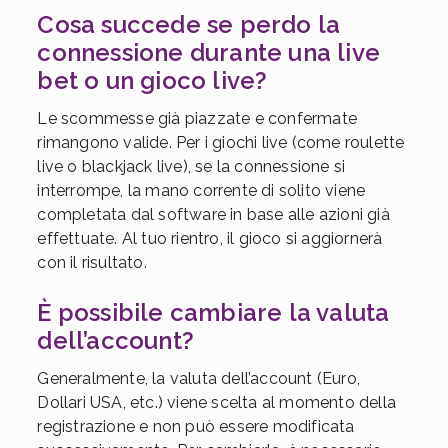
Cosa succede se perdo la
connessione durante una live
bet o un gioco live?
Le scommesse già piazzate e confermate
rimangono valide. Per i giochi live (come roulette
live o blackjack live), se la connessione si
interrompe, la mano corrente di solito viene
completata dal software in base alle azioni già
effettuate. Al tuo rientro, il gioco si aggiornerà
con il risultato.
È possibile cambiare la valuta
dell’account?
Generalmente, la valuta dell’account (Euro,
Dollari USA, etc.) viene scelta al momento della
registrazione e non può essere modificata