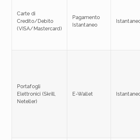
Carte di
Pagamento
Credito/Debito
Istantane
Istantaneo
(VISA/Mastercard)
Portafogli
Elettronici (Skrill,
E-Wallet
Istantane
Neteller)