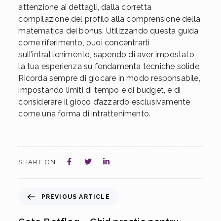
attenzione ai dettagli, dalla corretta
compilazione del profilo alla comprensione della
matematica dei bonus. Utilizzando questa guida
come riferimento, puoi concentrarti
sull’intrattenimento, sapendo di aver impostato
la tua esperienza su fondamenta tecniche solide.
Ricorda sempre di giocare in modo responsabile,
impostando limiti di tempo e di budget, e di
considerare il gioco d’azzardo esclusivamente
come una forma di intrattenimento.
SHARE ON
PREVIOUS ARTICLE