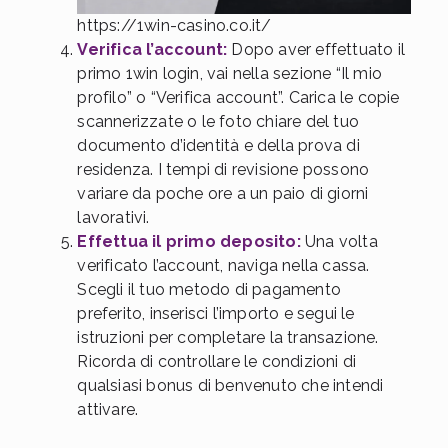
https://1win-casino.co.it/
Verifica l’account:
Dopo aver effettuato il
primo 1win login, vai nella sezione “Il mio
profilo” o “Verifica account”. Carica le copie
scannerizzate o le foto chiare del tuo
documento d’identità e della prova di
residenza. I tempi di revisione possono
variare da poche ore a un paio di giorni
lavorativi.
Effettua il primo deposito:
Una volta
verificato l’account, naviga nella cassa.
Scegli il tuo metodo di pagamento
preferito, inserisci l’importo e segui le
istruzioni per completare la transazione.
Ricorda di controllare le condizioni di
qualsiasi bonus di benvenuto che intendi
attivare.