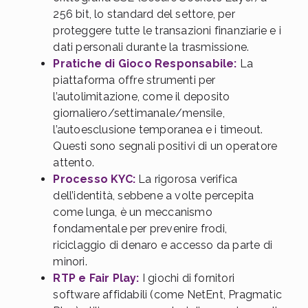
256 bit, lo standard del settore, per
proteggere tutte le transazioni finanziarie e i
dati personali durante la trasmissione.
Pratiche di Gioco Responsabile:
La
piattaforma offre strumenti per
l’autolimitazione, come il deposito
giornaliero/settimanale/mensile,
l’autoesclusione temporanea e i timeout.
Questi sono segnali positivi di un operatore
attento.
Processo KYC:
La rigorosa verifica
dell’identità, sebbene a volte percepita
come lunga, è un meccanismo
fondamentale per prevenire frodi,
riciclaggio di denaro e accesso da parte di
minori.
RTP e Fair Play:
I giochi di fornitori
software affidabili (come NetEnt, Pragmatic