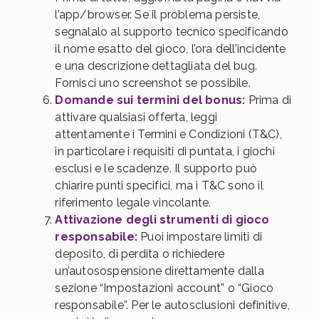
l’app/browser. Se il problema persiste,
segnalalo al supporto tecnico specificando
il nome esatto del gioco, l’ora dell’incidente
e una descrizione dettagliata del bug.
Fornisci uno screenshot se possibile.
Domande sui termini del bonus:
Prima di
attivare qualsiasi offerta, leggi
attentamente i Termini e Condizioni (T&C),
in particolare i requisiti di puntata, i giochi
esclusi e le scadenze. Il supporto può
chiarire punti specifici, ma i T&C sono il
riferimento legale vincolante.
Attivazione degli strumenti di gioco
responsabile:
Puoi impostare limiti di
deposito, di perdita o richiedere
un’autosospensione direttamente dalla
sezione “Impostazioni account” o “Gioco
responsabile”. Per le autosclusioni definitive,