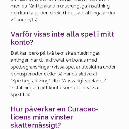
men du får tillbaka din ursprungliga insättning
och kan ta ut den direkt (förutsatt att inga andra
villkor bryts).
Varför visas inte alla spel i mitt
konto?
Det kan bero på två tekniska anledningar:
antingen har du aktiverat en bonus med
spelbegränsningar (vissa spel är uteslutna under
bonusperioden), eller så har du aktiverat
“Spelbegränsning” eller “Ansvarigt spelande”-
inställningar i ditt konto som döljer vissa
speltitlar.
Hur påverkar en Curacao-
licens mina vinster
skattemässigt?