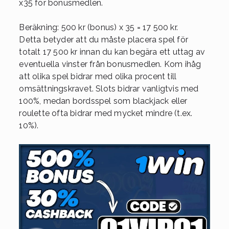
x35 för bonusmedlen.
Beräkning: 500 kr (bonus) x 35 = 17 500 kr.
Detta betyder att du måste placera spel för
totalt 17 500 kr innan du kan begära ett uttag av
eventuella vinster från bonusmedlen. Kom ihåg
att olika spel bidrar med olika procent till
omsättningskravet. Slots bidrar vanligtvis med
100%, medan bordsspel som blackjack eller
roulette ofta bidrar med mycket mindre (t.ex.
10%).