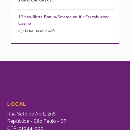
3 de agosto de 2026
12 bewährte Bonus‑Strategien für Crazybuzzer
Casino
23 de junho de 2026
LOCAL
Rua Sete de Abril, 296
República - São Paulo - SP
CEP: 01044-000