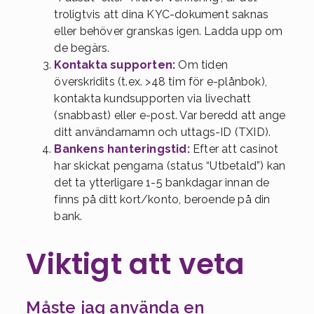
troligtvis att dina KYC-dokument saknas
eller behöver granskas igen. Ladda upp om
de begärs.
Kontakta supporten:
Om tiden
överskridits (t.ex. >48 tim för e-plånbok),
kontakta kundsupporten via livechatt
(snabbast) eller e-post. Var beredd att ange
ditt användarnamn och uttags-ID (TXID).
Bankens hanteringstid:
Efter att casinot
har skickat pengarna (status “Utbetald”) kan
det ta ytterligare 1-5 bankdagar innan de
finns på ditt kort/konto, beroende på din
bank.
Viktigt att veta
Måste jag använda en