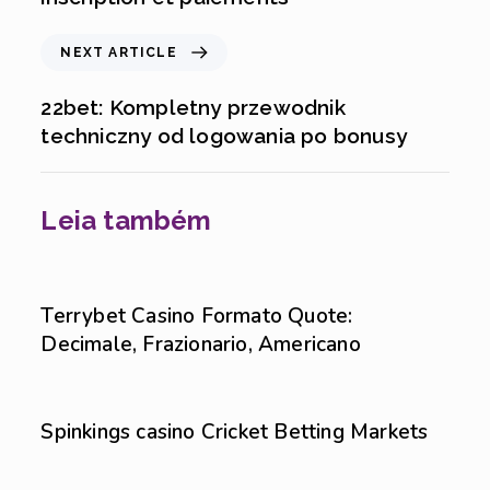
NEXT ARTICLE
22bet: Kompletny przewodnik
techniczny od logowania po bonusy
Leia também
Sem categoria
6 de agosto de 2026
Terrybet Casino Formato Quote:
Decimale, Frazionario, Americano
Sem categoria
6 de agosto de 2026
Spinkings casino Cricket Betting Markets