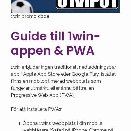
1win promo code
Guide till 1win-
appen & PWA
1win erbjuder ingen traditionell nedladdningsbar
app i Apple App Store eller Google Play. Istället
finns en mobiloptimerad webbplats som
fungerar utmärkt, eller ännu bättre, en
Progressive Web App (PWA).
För att installera PWA:n:
Öppna 1wins webbplats i din mobila
webbläsare (Safari på iPhone, Chrome på