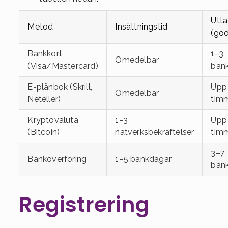
Utta
Metod
Insättningstid
(god
Bankkort
1–3
Omedelbar
(Visa/Mastercard)
ban
E-plånbok (Skrill,
Upp 
Omedelbar
Neteller)
tim
Kryptovaluta
1–3
Upp 
(Bitcoin)
nätverksbekräftelser
tim
3–7
Banköverföring
1–5 bankdagar
ban
Registrering