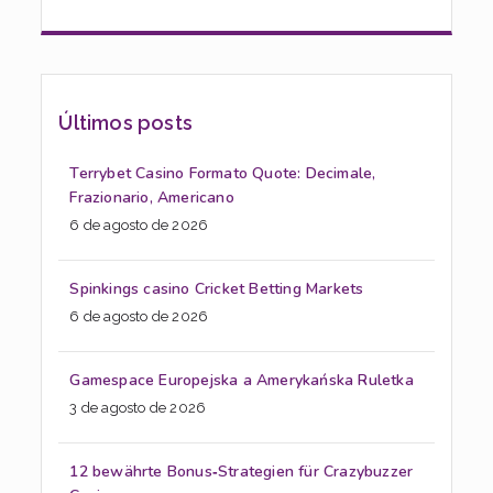
Últimos posts
Terrybet Casino Formato Quote: Decimale,
Frazionario, Americano
6 de agosto de 2026
Spinkings casino Cricket Betting Markets
6 de agosto de 2026
Gamespace Europejska a Amerykańska Ruletka
3 de agosto de 2026
12 bewährte Bonus‑Strategien für Crazybuzzer