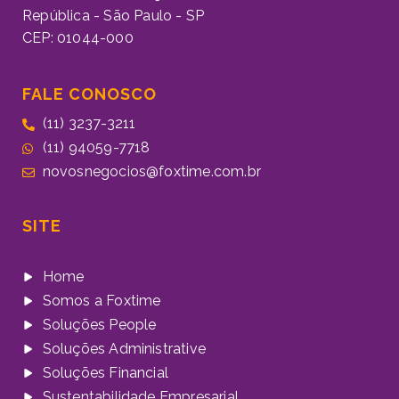
República - São Paulo - SP
CEP: 01044-000
FALE CONOSCO
(11) 3237-3211
(11) 94059-7718
novosnegocios@foxtime.com.br
SITE
Home
Somos a Foxtime
Soluções People
Soluções Administrative
Soluções Financial
Sustentabilidade Empresarial