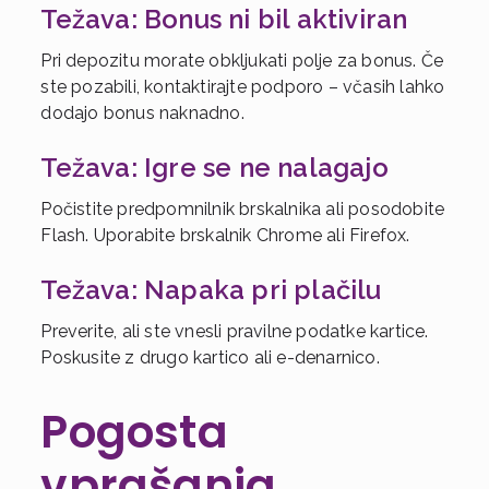
Težava: Bonus ni bil aktiviran
Pri depozitu morate obkljukati polje za bonus. Če
ste pozabili, kontaktirajte podporo – včasih lahko
dodajo bonus naknadno.
Težava: Igre se ne nalagajo
Počistite predpomnilnik brskalnika ali posodobite
Flash. Uporabite brskalnik Chrome ali Firefox.
Težava: Napaka pri plačilu
Preverite, ali ste vnesli pravilne podatke kartice.
Poskusite z drugo kartico ali e-denarnico.
Pogosta
vprašanja