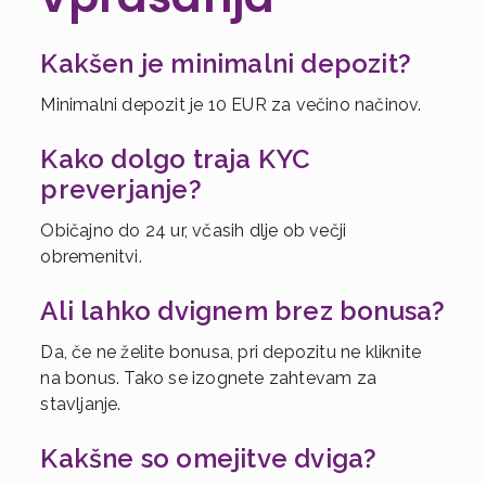
Kakšen je minimalni depozit?
Minimalni depozit je 10 EUR za večino načinov.
Kako dolgo traja KYC
preverjanje?
Običajno do 24 ur, včasih dlje ob večji
obremenitvi.
Ali lahko dvignem brez bonusa?
Da, če ne želite bonusa, pri depozitu ne kliknite
na bonus. Tako se izognete zahtevam za
stavljanje.
Kakšne so omejitve dviga?