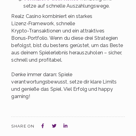
setze auf schnelle Auszahlungswege.
Realz Casino kombiniert ein starkes
Lizenz‑Framework, schnelle
Krypto‑Transaktionen und ein attraktives
Bonus‑Portfolio. Wenn du diese drei Strategien
befolgst, bist du bestens gerüstet, um das Beste
aus deinem Spielerlebnis herauszuholen – sicher,
schnell und profitabel.
Denke immer daran: Spiele
verantwortungsbewusst, setze dir klare Limits
und genieße das Spiel. Viel Erfolg und happy
gaming!
SHARE ON