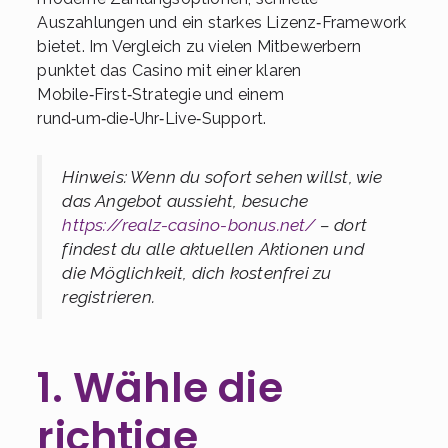
Auszahlungen und ein starkes Lizenz‑Framework
bietet. Im Vergleich zu vielen Mitbewerbern
punktet das Casino mit einer klaren
Mobile‑First‑Strategie und einem
rund‑um‑die‑Uhr‑Live‑Support.
Hinweis: Wenn du sofort sehen willst, wie
das Angebot aussieht, besuche
https://realz-casino-bonus.net/
– dort
findest du alle aktuellen Aktionen und
die Möglichkeit, dich kostenfrei zu
registrieren.
1. Wähle die
richtige