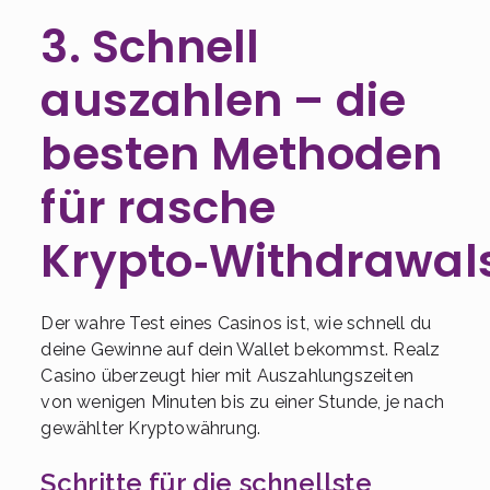
3. Schnell
auszahlen – die
besten Methoden
für rasche
Krypto‑Withdrawal
Der wahre Test eines Casinos ist, wie schnell du
deine Gewinne auf dein Wallet bekommst. Realz
Casino überzeugt hier mit Auszahlungszeiten
von wenigen Minuten bis zu einer Stunde, je nach
gewählter Kryptowährung.
Schritte für die schnellste