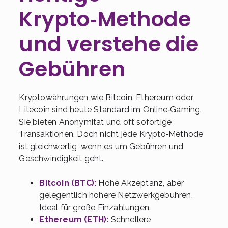
Krypto‑Methode
und verstehe die
Gebühren
Kryptowährungen wie Bitcoin, Ethereum oder
Litecoin sind heute Standard im Online‑Gaming.
Sie bieten Anonymität und oft sofortige
Transaktionen. Doch nicht jede Krypto‑Methode
ist gleichwertig, wenn es um Gebühren und
Geschwindigkeit geht.
Bitcoin (BTC):
Hohe Akzeptanz, aber
gelegentlich höhere Netzwerkgebühren.
Ideal für große Einzahlungen.
Ethereum (ETH):
Schnellere