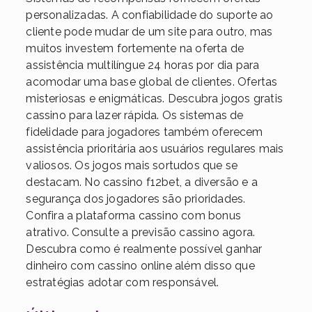
personalizadas. A confiabilidade do suporte ao
cliente pode mudar de um site para outro, mas
muitos investem fortemente na oferta de
assistência multilíngue 24 horas por dia para
acomodar uma base global de clientes. Ofertas
misteriosas e enigmáticas. Descubra jogos gratis
cassino para lazer rápida. Os sistemas de
fidelidade para jogadores também oferecem
assistência prioritária aos usuários regulares mais
valiosos. Os jogos mais sortudos que se
destacam. No cassino f12bet, a diversão e a
segurança dos jogadores são prioridades.
Confira a plataforma cassino com bonus
atrativo. Consulte a previsão cassino agora.
Descubra como é realmente possível ganhar
dinheiro com cassino online além disso que
estratégias adotar com responsável.