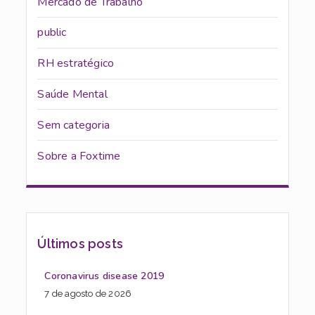
Mercado de Trabalho
public
RH estratégico
Saúde Mental
Sem categoria
Sobre a Foxtime
Últimos posts
Coronavirus disease 2019
7 de agosto de 2026