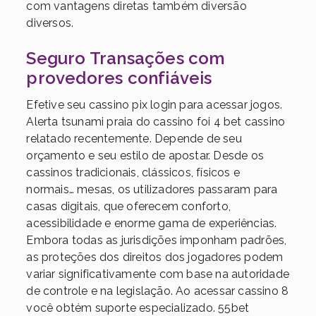
com vantagens diretas também diversão
diversos.
Seguro Transações com
provedores confiáveis
Efetive seu cassino pix login para acessar jogos.
Alerta tsunami praia do cassino foi 4 bet cassino
relatado recentemente. Depende de seu
orçamento e seu estilo de apostar. Desde os
cassinos tradicionais, clássicos, físicos e
normais… mesas, os utilizadores passaram para
casas digitais, que oferecem conforto,
acessibilidade e enorme gama de experiências.
Embora todas as jurisdições imponham padrões,
as proteções dos direitos dos jogadores podem
variar significativamente com base na autoridade
de controle e na legislação. Ao acessar cassino 8
você obtém suporte especializado. 55bet