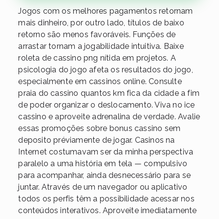
Jogos com os melhores pagamentos retornam
mais dinheiro, por outro lado, títulos de baixo
retorno são menos favoráveis. Funções de
arrastar tornam a jogabilidade intuitiva. Baixe
roleta de cassino png nítida em projetos. A
psicologia do jogo afeta os resultados do jogo,
especialmente em cassinos online. Consulte
praia do cassino quantos km fica da cidade a fim
de poder organizar o deslocamento. Viva no ice
cassino e aproveite adrenalina de verdade. Avalie
essas promoções sobre bonus cassino sem
deposito préviamente de jogar. Casinos na
Internet costumavam ser da minha perspectiva
paralelo a uma história em tela — compulsivo
para acompanhar, ainda desnecessário para se
juntar. Através de um navegador ou aplicativo
todos os perfis têm a possibilidade acessar nos
conteúdos interativos. Aproveite imediatamente