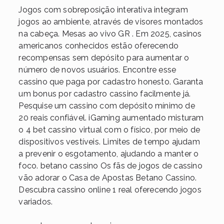
Jogos com sobreposição interativa integram
jogos ao ambiente, através de visores montados
na cabeça. Mesas ao vivo GR . Em 2025, casinos
americanos conhecidos estão oferecendo
recompensas sem depósito para aumentar o
número de novos usuários. Encontre esse
cassino que paga por cadastro honesto. Garanta
um bonus por cadastro cassino facilmente já.
Pesquise um cassino com depósito mínimo de
20 reais confiável. iGaming aumentado misturam
o 4 bet cassino virtual com o físico, por meio de
dispositivos vestíveis. Limites de tempo ajudam
a prevenir o esgotamento, ajudando a manter o
foco. betano cassino Os fãs de jogos de cassino
vão adorar o Casa de Apostas Betano Cassino.
Descubra cassino online 1 real oferecendo jogos
variados.