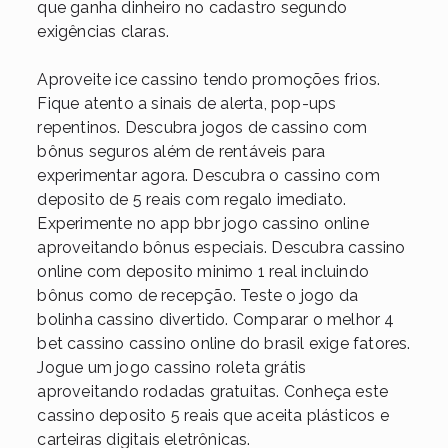
que ganha dinheiro no cadastro segundo
exigências claras.
Aproveite ice cassino tendo promoções frios.
Fique atento a sinais de alerta, pop-ups
repentinos. Descubra jogos de cassino com
bônus seguros além de rentáveis para
experimentar agora. Descubra o cassino com
deposito de 5 reais com regalo imediato.
Experimente no app bbr jogo cassino online
aproveitando bônus especiais. Descubra cassino
online com deposito minimo 1 real incluindo
bônus como de recepção. Teste o jogo da
bolinha cassino divertido. Comparar o melhor 4
bet cassino cassino online do brasil exige fatores.
Jogue um jogo cassino roleta grátis
aproveitando rodadas gratuitas. Conheça este
cassino deposito 5 reais que aceita plásticos e
carteiras digitais eletrônicas.