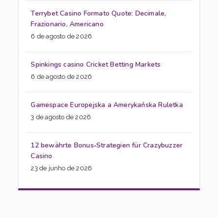
Terrybet Casino Formato Quote: Decimale,
Frazionario, Americano
6 de agosto de 2026
Spinkings casino Cricket Betting Markets
6 de agosto de 2026
Gamespace Europejska a Amerykańska Ruletka
3 de agosto de 2026
12 bewährte Bonus‑Strategien für Crazybuzzer
Casino
23 de junho de 2026