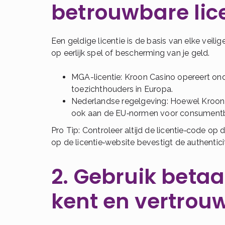
betrouwbare lic
Een geldige licentie is de basis van elke veil
op eerlijk spel of bescherming van je geld.
MGA-licentie: Kroon Casino opereert ond
toezichthouders in Europa.
Nederlandse regelgeving: Hoewel Kroon C
ook aan de EU‑normen voor consument
Pro Tip: Controleer altijd de licentie‑code o
op de licentie‑website bevestigt de authenticit
2. Gebruik beta
kent en vertrou