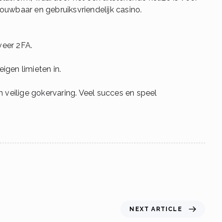
ouwbaar en gebruiksvriendelijk casino.
veer 2FA.
eigen limieten in.
n veilige gokervaring. Veel succes en speel
NEXT ARTICLE