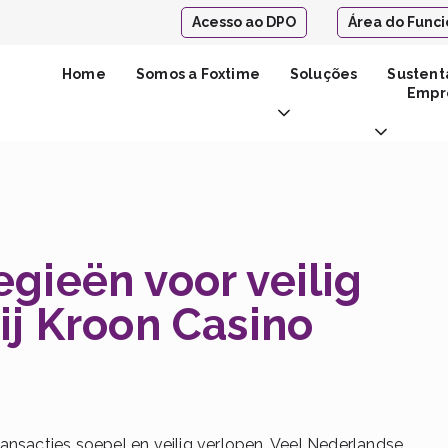
Acesso ao DPO
Área do Funci
Home
Somos a Foxtime
Soluções
Sustent
Empre
gieën voor veilig
ij Kroon Casino
transacties soepel en veilig verlopen. Veel Nederlandse