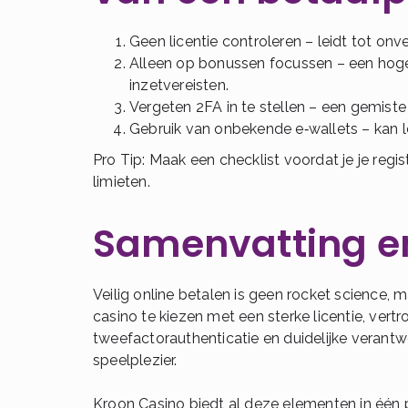
Geen licentie controleren – leidt tot onve
Alleen op bonussen focussen – een hoge
inzetvereisten.
Vergeten 2FA in te stellen – een gemiste 
Gebruik van onbekende e‑wallets – kan l
Pro Tip: Maak een checklist voordat je je regis
limieten.
Samenvatting e
Veilig online betalen is geen rocket science, 
casino te kiezen met een sterke licentie, ver
tweefactorauthenticatie en duidelijke verantw
speelplezier.
Kroon Casino biedt al deze elementen in één 