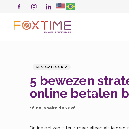
PUBLISHED
Published
IN:
on:
SEM CATEGORIA
5 bewezen strate
online betalen b
16 de janeiro de 2026
Online gokken is leuk, maar alleen als je geld