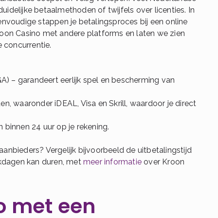
uidelijke betaalmethoden of twijfels over licenties. In
eenvoudige stappen je betalingsproces bij een online
Kroon Casino met andere platforms en laten we zien
 concurrentie.
A) – garandeert eerlijk spel en bescherming van
, waaronder iDEAL, Visa en Skrill, waardoor je direct
n binnen 24 uur op je rekening.
aanbieders? Vergelijk bijvoorbeeld de uitbetalingstijd
erkdagen kan duren, met
meer informatie
over Kroon
no met een