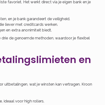
e favoriet. Het werkt direct via je eigen bank en je
ten, en je bank garandeert de veiligheid.
ie liever met creditcards werken.
gen en extra anonimiteit biedt.
 drie de genoemde methoden, waardoor je flexibel
betalingslimieten en
or uitbetalingen, wat je winsten kan vertragen. Kroon
, ideaal voor high rollers.