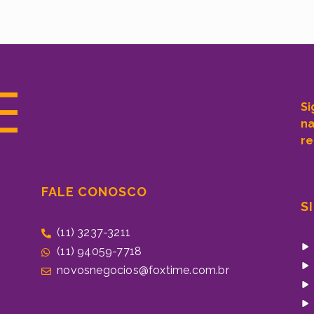
Si
n
re
FALE CONOSCO
S
(11) 3237-3211
(11) 94059-7718
novosnegocios@foxtime.com.br