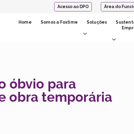
Acesso ao DPO
Área do Funci
Home
Somos a Foxtime
Soluções
Sustent
Empre
o óbvio para
e obra temporária