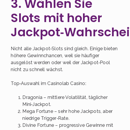
3. Wählen Sie
Slots mit hoher
Jackpot‑Wahrschein
Nicht alle Jackpot‑Slots sind gleich. Einige bieten
höhere Gewinnchancen, weil sie häufiger
ausgelöst werden oder weil der Jackpot‑Pool
nicht zu schnell wächst.
Top‑Auswahl im Casinolab Casino:
Dragonia – mittlere Volatilität, täglicher
Mini‑Jackpot.
Mega Fortune – sehr hohe Jackpots, aber
niedrige Trigger‑Rate.
Divine Fortune – progressive Gewinne mit