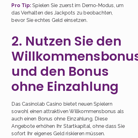
Pro Tip:
Spielen Sie zuerst im Demo‑Modus, um
das Verhalten des Jackpots zu beobachten,
bevor Sie echtes Geld einsetzen.
2. Nutzen Sie den
Willkommensbonu
und den Bonus
ohne Einzahlung
Das Casinolab Casino bietet neuen Spielern
sowohl einen attraktiven Willkommensbonus als
auch einen Bonus ohne Einzahlung. Diese
Angebote erhöhen Ihr Startkapital, ohne dass Sie
sofort Ihr eigenes Geld riskieren müssen.