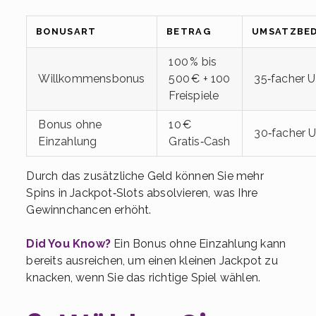
BONUSART
BETRAG
UMSATZBE
100 % bis
Willkommensbonus
500 € + 100
35‑facher 
Freispiele
Bonus ohne
10 €
30‑facher 
Einzahlung
Gratis‑Cash
Durch das zusätzliche Geld können Sie mehr
Spins in Jackpot‑Slots absolvieren, was Ihre
Gewinnchancen erhöht.
Did You Know?
Ein Bonus ohne Einzahlung kann
bereits ausreichen, um einen kleinen Jackpot zu
knacken, wenn Sie das richtige Spiel wählen.