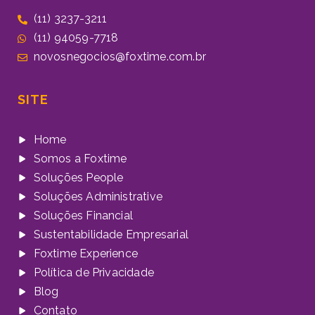
(11) 3237-3211
(11) 94059-7718
novosnegocios@foxtime.com.br
SITE
Home
Somos a Foxtime
Soluções People
Soluções Administrative
Soluções Financial
Sustentabilidade Empresarial
Foxtime Experience
Política de Privacidade
Blog
Contato