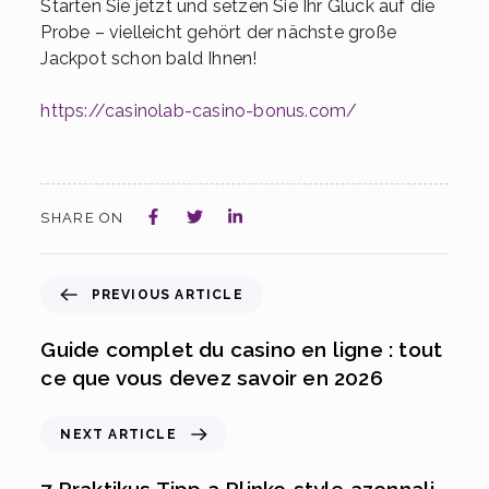
Starten Sie jetzt und setzen Sie Ihr Glück auf die
Probe – vielleicht gehört der nächste große
Jackpot schon bald Ihnen!
https://casinolab-casino-bonus.com/
SHARE ON
PREVIOUS ARTICLE
Guide complet du casino en ligne : tout
ce que vous devez savoir en 2026
NEXT ARTICLE
7 Praktikus Tipp a Plinko‑style azonnali