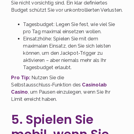
Sie nicht vorsichtig sind. Ein klar definiertes
Budget schützt Sie vor unkontrollierten Verlusten.
Tagesbudget: Legen Sie fest, wie viel Sie
pro Tag maximal einsetzen wollen.
Einsatzhöhe: Spielen Sie mit dem
maximalen Einsatz, den Sie sich leisten
können, um den Jackpot‑Trigger zu
aktivieren – aber niemals mehr als Ihr
Tagesbudget erlaubt.
Pro Tip:
Nutzen Sie die
Selbstausschluss‑Funktion des
Casinolab
Casino
, um Pausen einzulegen, wenn Sie Ihr
Limit erreicht haben.
5. Spielen Sie