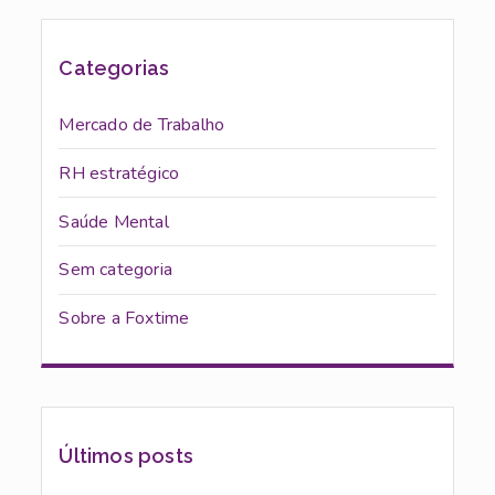
Categorias
Mercado de Trabalho
RH estratégico
Saúde Mental
Sem categoria
Sobre a Foxtime
Últimos posts