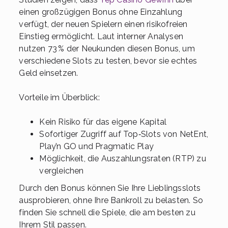
einen großzügigen Bonus ohne Einzahlung
verfügt, der neuen Spielern einen risikofreien
Einstieg ermöglicht. Laut interner Analysen
nutzen 73 % der Neukunden diesen Bonus, um
verschiedene Slots zu testen, bevor sie echtes
Geld einsetzen.
Vorteile im Überblick:
Kein Risiko für das eigene Kapital
Sofortiger Zugriff auf Top‑Slots von NetEnt,
Play’n GO und Pragmatic Play
Möglichkeit, die Auszahlungsraten (RTP) zu
vergleichen
Durch den Bonus können Sie Ihre Lieblingsslots
ausprobieren, ohne Ihre Bankroll zu belasten. So
finden Sie schnell die Spiele, die am besten zu
Ihrem Stil passen.