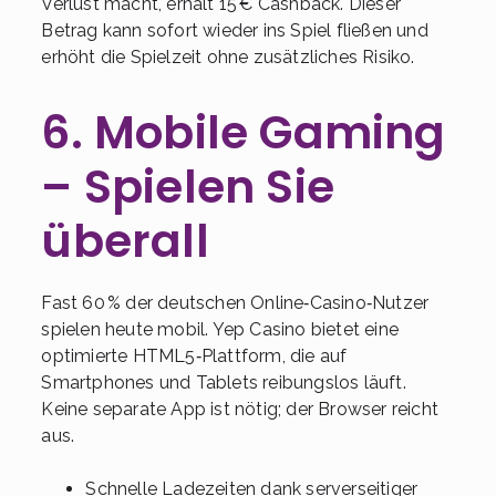
Verlust macht, erhält 15 € Cashback. Dieser
Betrag kann sofort wieder ins Spiel fließen und
erhöht die Spielzeit ohne zusätzliches Risiko.
6. Mobile Gaming
– Spielen Sie
überall
Fast 60 % der deutschen Online‑Casino‑Nutzer
spielen heute mobil. Yep Casino bietet eine
optimierte HTML5‑Plattform, die auf
Smartphones und Tablets reibungslos läuft.
Keine separate App ist nötig; der Browser reicht
aus.
Schnelle Ladezeiten dank serverseitiger