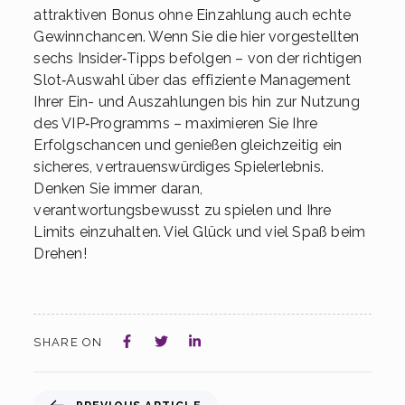
attraktiven Bonus ohne Einzahlung auch echte
Gewinnchancen. Wenn Sie die hier vorgestellten
sechs Insider‑Tipps befolgen – von der richtigen
Slot‑Auswahl über das effiziente Management
Ihrer Ein- und Auszahlungen bis hin zur Nutzung
des VIP‑Programms – maximieren Sie Ihre
Erfolgschancen und genießen gleichzeitig ein
sicheres, vertrauenswürdiges Spielerlebnis.
Denken Sie immer daran,
verantwortungsbewusst zu spielen und Ihre
Limits einzuhalten. Viel Glück und viel Spaß beim
Drehen!
SHARE ON