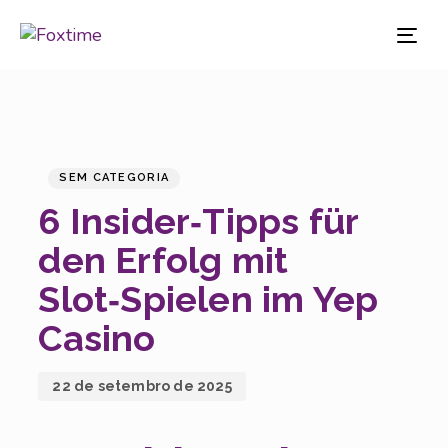
TO
NAV
PUBLISHED
Published
IN:
on:
SEM CATEGORIA
6 Insider‑Tipps für
den Erfolg mit
Slot‑Spielen im Yep
Casino
22 de setembro de 2025