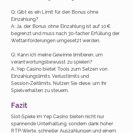
Q: Gibt es ein Limit für den Bonus ohne
Einzahlung?
A: Ja, der Bonus ohne Einzahlung ist auf 10 €
begrenzt und muss nach 30‑facher Erfüllung der
Wettanforderungen umgesetzt werden.
Q: Kann ich meine Gewinne limitieren, um
verantwortungsbewusst zu spielen?
A: Yep Casino bietet Tools zum Setzen von
Einzahlungslimits, Verlustlimits und
Session‑Zeitlimits. Nutzen Sie diese, um Ihr
Spielverhalten zu steuern.
Fazit
Slot‑Spiele im Yep Casino bieten nicht nur
spannende Unterhaltung, sondern dank hoher
RTP‑Werte, schneller Auszahlungen und einem