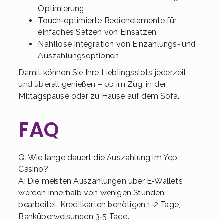
Optimierung
Touch‑optimierte Bedienelemente für
einfaches Setzen von Einsätzen
Nahtlose Integration von Einzahlungs‑ und
Auszahlungsoptionen
Damit können Sie Ihre Lieblingsslots jederzeit
und überall genießen – ob im Zug, in der
Mittagspause oder zu Hause auf dem Sofa.
FAQ
Q: Wie lange dauert die Auszahlung im Yep
Casino?
A: Die meisten Auszahlungen über E‑Wallets
werden innerhalb von wenigen Stunden
bearbeitet. Kreditkarten benötigen 1‑2 Tage,
Banküberweisungen 3‑5 Tage.