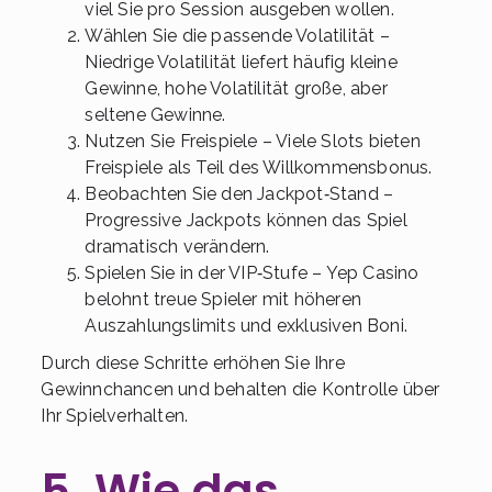
viel Sie pro Session ausgeben wollen.
Wählen Sie die passende Volatilität –
Niedrige Volatilität liefert häufig kleine
Gewinne, hohe Volatilität große, aber
seltene Gewinne.
Nutzen Sie Freispiele – Viele Slots bieten
Freispiele als Teil des Willkommensbonus.
Beobachten Sie den Jackpot‑Stand –
Progressive Jackpots können das Spiel
dramatisch verändern.
Spielen Sie in der VIP‑Stufe – Yep Casino
belohnt treue Spieler mit höheren
Auszahlungslimits und exklusiven Boni.
Durch diese Schritte erhöhen Sie Ihre
Gewinnchancen und behalten die Kontrolle über
Ihr Spielverhalten.
5. Wie das