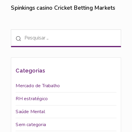
Spinkings casino Cricket Betting Markets
Categorias
Mercado de Trabalho
RH estratégico
Saúde Mental
Sem categoria