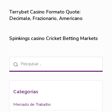
Terrybet Casino Formato Quote:
Decimale, Frazionario, Americano
Sem categoria
6 de agosto de 2026
Spinkings casino Cricket Betting Markets
Categorias
Mercado de Trabalho