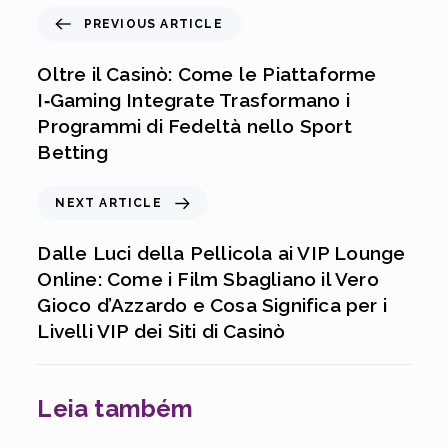
PREVIOUS ARTICLE
Oltre il Casinò: Come le Piattaforme
I‑Gaming Integrate Trasformano i
Programmi di Fedeltà nello Sport
Betting
NEXT ARTICLE
Dalle Luci della Pellicola ai VIP Lounge
Online: Come i Film Sbagliano il Vero
Gioco d’Azzardo e Cosa Significa per i
Livelli VIP dei Siti di Casinò
Leia também
Sem categoria
6 de agosto de 2026