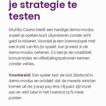
je strategie te
testen
Skyhills Casino biedt een handige demo‑modus
waarin je spellen kunt uitproberen zonder echt
geld te riskeren. Voordat je een toernooispel met
een inzet van €0,50 speelt, kun je eerst in de
demo‑modus oefenen. Zo leer je de volatiliteit,
bonusrondes en uitbetalingspatronen kennen
zonder verlies.
Voorbeeld:
Een speler test de slot
Starburst
in
demo‑modus en ontdekt dat de meeste winsten
komen uit de 3‑way‑pay‑line. Hij past zijn inzet
aan en wint later in het toernooi 15 % meer
punten.