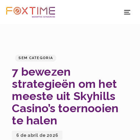
TO
NAV
PUBLISHED
Published
IN:
on:
SEM CATEGORIA
7 bewezen
strategieën om het
meeste uit Skyhills
Casino’s toernooien
te halen
6 de abril de 2026