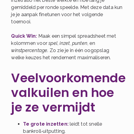
inzetratio het beste werkte en hoe lang je
gemiddeld per ronde speelde. Met deze data kun
je je aanpak finetunen voor het volgende
toernooi.
Quick Win:
Maak een simpel spreadsheet met
kolommen voor
spel
,
inzet
,
punten
, en
winstpercentage
. Zo zie je in één oogopslag
welke keuzes het rendement maximaliseren.
Veelvoorkomende
valkuilen en hoe
je ze vermijdt
Te grote inzetten:
leidt tot snelle
bankroll‑uitputting.