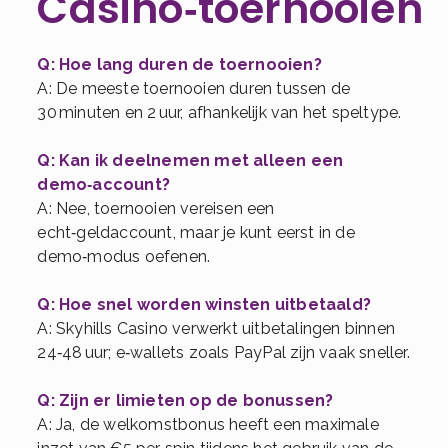
Casino‑toernooien
Q: Hoe lang duren de toernooien?
A: De meeste toernooien duren tussen de
30 minuten en 2 uur, afhankelijk van het speltype.
Q: Kan ik deelnemen met alleen een
demo‑account?
A: Nee, toernooien vereisen een
echt‑geldaccount, maar je kunt eerst in de
demo‑modus oefenen.
Q: Hoe snel worden winsten uitbetaald?
A: Skyhills Casino verwerkt uitbetalingen binnen
24‑48 uur; e‑wallets zoals PayPal zijn vaak sneller.
Q: Zijn er limieten op de bonussen?
A: Ja, de welkomstbonus heeft een maximale