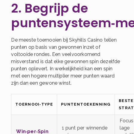
2. Begrijp de
puntensysteem‑me
De meeste toernooien bij Skyhills Casino tellen
punten op basis van gewonnen inzet of
voltooide rondes. Een veelvoorkomend
misverstand is dat elke gewonnen spin dezelfde
punten oplevert. In werkelijkheid kan een spin
met een hogere multiplier meer punten waard
zijn dan een gewone winst.
BESTE
TOERNOOI‑TYPE
PUNTENTOEKENNING
STRAT
Focus
1 punt per winnende
lage
Win‑per‑Spin