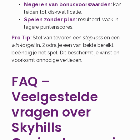
Negeren van bonusvoorwaarden:
kan
leiden tot diskwalificatie.
Spelen zonder plan:
resulteert vaak in
lagere puntenscores.
Pro Tip:
Stel van tevoren een
stop‑loss
en een
win‑target
in. Zodra je een van beide bereikt,
beëindig je het spel. Dit beschermt je winst en
voorkomt onnodige verliezen.
FAQ –
Veelgestelde
vragen over
Skyhills