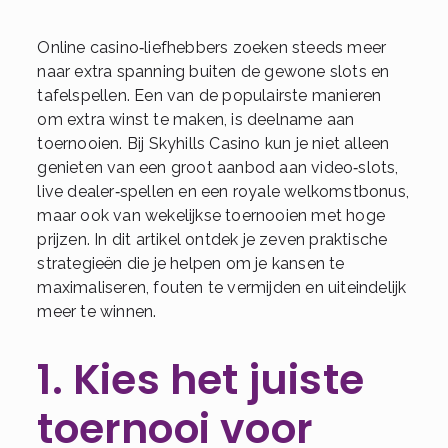
Online casino‑liefhebbers zoeken steeds meer
naar extra spanning buiten de gewone slots en
tafelspellen. Een van de populairste manieren
om extra winst te maken, is deelname aan
toernooien. Bij Skyhills Casino kun je niet alleen
genieten van een groot aanbod aan video‑slots,
live dealer‑spellen en een royale welkomstbonus,
maar ook van wekelijkse toernooien met hoge
prijzen. In dit artikel ontdek je zeven praktische
strategieën die je helpen om je kansen te
maximaliseren, fouten te vermijden en uiteindelijk
meer te winnen.
1. Kies het juiste
toernooi voor