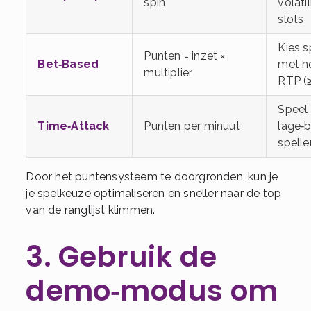
spin
volatil
slots
Kies s
Punten = inzet ×
Bet‑Based
met h
multiplier
RTP (
Speel 
Time‑Attack
Punten per minuut
lage‑
spelle
Door het puntensysteem te doorgronden, kun je
je spelkeuze optimaliseren en sneller naar de top
van de ranglijst klimmen.
3. Gebruik de
demo‑modus om