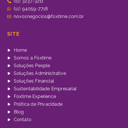
(11) 3237-3211
(11) 94059-7718
novosnegocios@foxtime.com.br
SITE
Home
Somos a Foxtime
Soluções People
Soluções Administrative
Soluções Financial
Sustentabilidade Empresarial
Foxtime Experience
Política de Privacidade
Blog
Contato