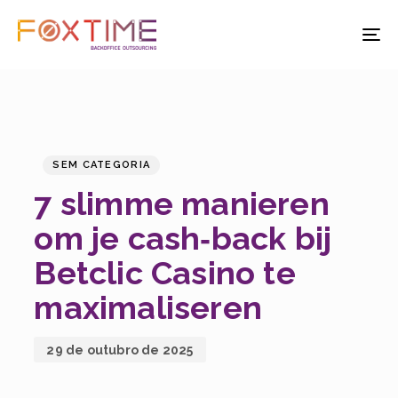
T
NA
PUBLISHED
Published
IN:
on:
SEM CATEGORIA
7 slimme manieren
om je cash‑back bij
Betclic Casino te
maximaliseren
29 de outubro de 2025