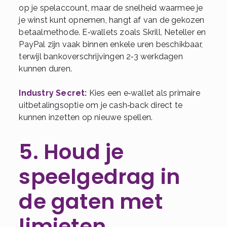
op je spelaccount, maar de snelheid waarmee je
je winst kunt opnemen, hangt af van de gekozen
betaalmethode. E‑wallets zoals Skrill, Neteller en
PayPal zijn vaak binnen enkele uren beschikbaar,
terwijl bankoverschrijvingen 2‑3 werkdagen
kunnen duren.
Industry Secret:
Kies een e‑wallet als primaire
uitbetalingsoptie om je cash‑back direct te
kunnen inzetten op nieuwe spellen.
5. Houd je
speelgedrag in
de gaten met
limieten