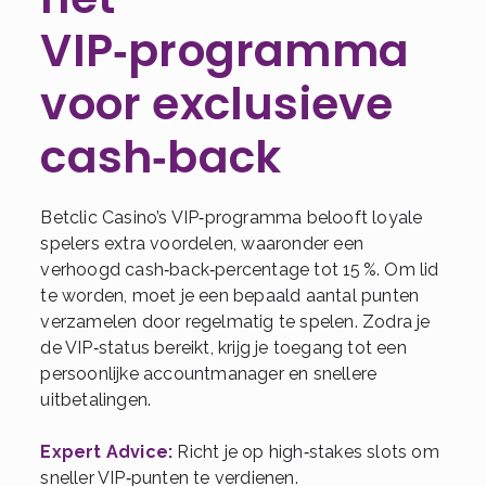
VIP‑programma
voor exclusieve
cash‑back
Betclic Casino’s VIP‑programma belooft loyale
spelers extra voordelen, waaronder een
verhoogd cash‑back‑percentage tot 15 %. Om lid
te worden, moet je een bepaald aantal punten
verzamelen door regelmatig te spelen. Zodra je
de VIP‑status bereikt, krijg je toegang tot een
persoonlijke accountmanager en snellere
uitbetalingen.
Expert Advice:
Richt je op high‑stakes slots om
sneller VIP‑punten te verdienen.