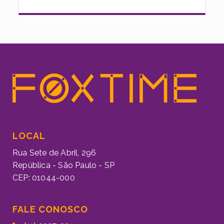
LOCAL
Rua Sete de Abril, 296
República - São Paulo - SP
CEP: 01044-000
FALE CONOSCO