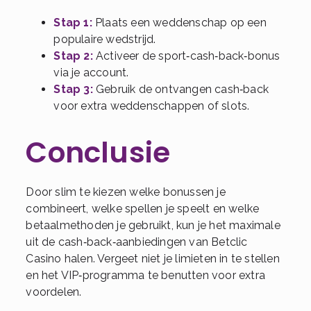
Stap 1:
Plaats een weddenschap op een
populaire wedstrijd.
Stap 2:
Activeer de sport‑cash‑back‑bonus
via je account.
Stap 3:
Gebruik de ontvangen cash‑back
voor extra weddenschappen of slots.
Conclusie
Door slim te kiezen welke bonussen je
combineert, welke spellen je speelt en welke
betaalmethoden je gebruikt, kun je het maximale
uit de cash‑back‑aanbiedingen van Betclic
Casino halen. Vergeet niet je limieten in te stellen
en het VIP‑programma te benutten voor extra
voordelen.