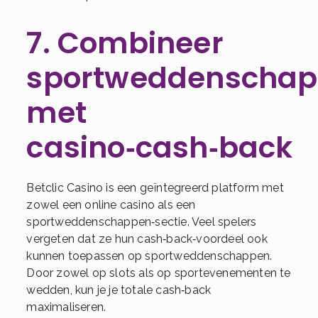
7. Combineer
sportweddenscha
met
casino‑cash‑back
Betclic Casino is een geïntegreerd platform met
zowel een online casino als een
sportweddenschappen‑sectie. Veel spelers
vergeten dat ze hun cash‑back‑voordeel ook
kunnen toepassen op sportweddenschappen.
Door zowel op slots als op sportevenementen te
wedden, kun je je totale cash‑back
maximaliseren.