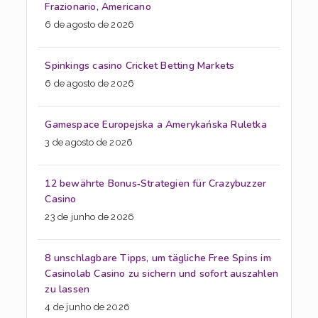
Frazionario, Americano
6 de agosto de 2026
Spinkings casino Cricket Betting Markets
6 de agosto de 2026
Gamespace Europejska a Amerykańska Ruletka
3 de agosto de 2026
12 bewährte Bonus‑Strategien für Crazybuzzer
Casino
23 de junho de 2026
8 unschlagbare Tipps, um tägliche Free Spins im
Casinolab Casino zu sichern und sofort auszahlen
zu lassen
4 de junho de 2026