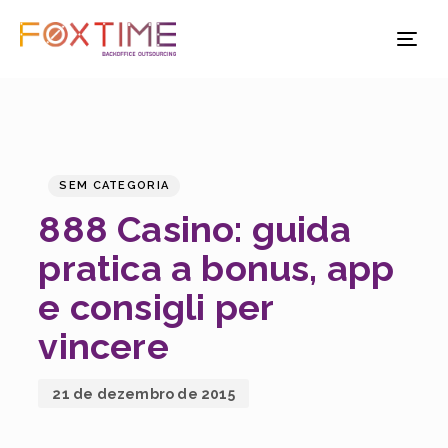
TO
NAV
PUBLISHED
Published
IN:
on:
SEM CATEGORIA
888 Casino: guida
pratica a bonus, app
e consigli per
vincere
21 de dezembro de 2015