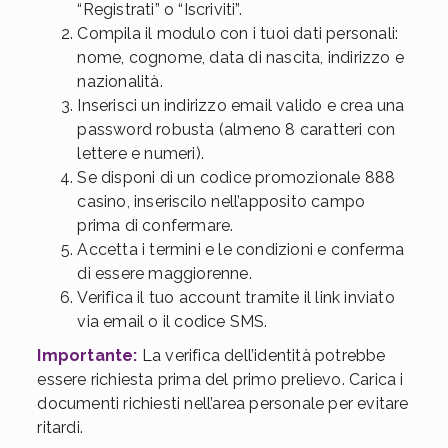
“Registrati” o “Iscriviti”.
Compila il modulo con i tuoi dati personali:
nome, cognome, data di nascita, indirizzo e
nazionalità.
Inserisci un indirizzo email valido e crea una
password robusta (almeno 8 caratteri con
lettere e numeri).
Se disponi di un codice promozionale 888
casino, inseriscilo nell’apposito campo
prima di confermare.
Accetta i termini e le condizioni e conferma
di essere maggiorenne.
Verifica il tuo account tramite il link inviato
via email o il codice SMS.
Importante:
La verifica dell’identità potrebbe
essere richiesta prima del primo prelievo. Carica i
documenti richiesti nell’area personale per evitare
ritardi.