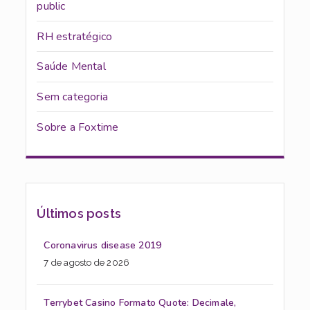
public
RH estratégico
Saúde Mental
Sem categoria
Sobre a Foxtime
Últimos posts
Coronavirus disease 2019
7 de agosto de 2026
Terrybet Casino Formato Quote: Decimale,