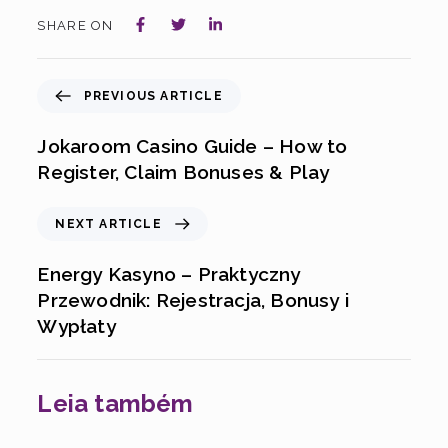
SHARE ON
PREVIOUS ARTICLE
Jokaroom Casino Guide – How to
Register, Claim Bonuses & Play
NEXT ARTICLE
Energy Kasyno – Praktyczny
Przewodnik: Rejestracja, Bonusy i
Wypłaty
Leia também
Sem categoria
6 de agosto de 2026