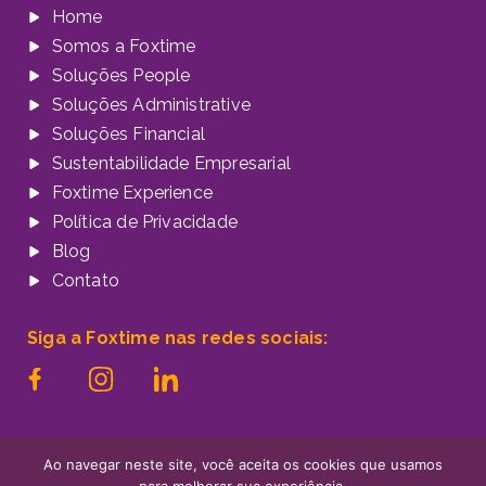
Home
Somos a Foxtime
Soluções People
Soluções Administrative
Soluções Financial
Sustentabilidade Empresarial
Foxtime Experience
Política de Privacidade
Blog
Contato
Siga a Foxtime nas redes sociais:
Ao navegar neste site, você aceita os cookies que usamos
FOXTIME © 2023 Todos os direitos reservados.