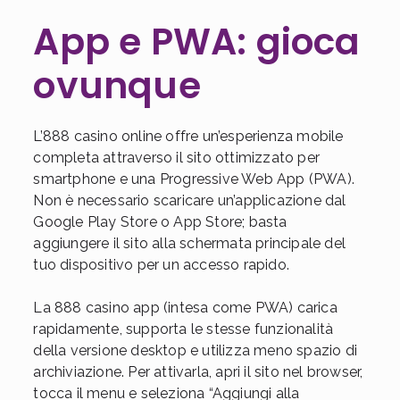
App e PWA: gioca
ovunque
L’888 casino online offre un’esperienza mobile
completa attraverso il sito ottimizzato per
smartphone e una Progressive Web App (PWA).
Non è necessario scaricare un’applicazione dal
Google Play Store o App Store; basta
aggiungere il sito alla schermata principale del
tuo dispositivo per un accesso rapido.
La 888 casino app (intesa come PWA) carica
rapidamente, supporta le stesse funzionalità
della versione desktop e utilizza meno spazio di
archiviazione. Per attivarla, apri il sito nel browser,
tocca il menu e seleziona “Aggiungi alla