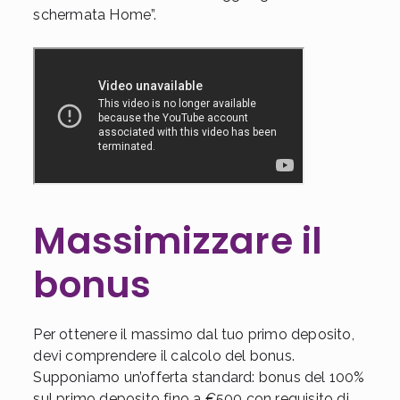
schermata Home”.
Massimizzare il
bonus
Per ottenere il massimo dal tuo primo deposito,
devi comprendere il calcolo del bonus.
Supponiamo un’offerta standard: bonus del 100%
sul primo deposito fino a €500 con requisito di