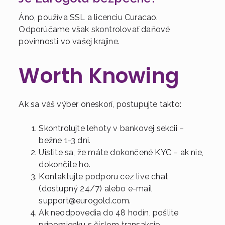
Áno, používa SSL a licenciu Curacao.
Odporúčame však skontrolovať daňové
povinnosti vo vašej krajine.
Worth Knowing
Ak sa váš výber oneskorí, postupujte takto:
Skontrolujte lehoty v bankovej sekcii –
bežne 1-3 dni.
Uistite sa, že máte dokončené KYC – ak nie,
dokončite ho.
Kontaktujte podporu cez live chat
(dostupný 24/7) alebo e-mail
support@eurogold.com.
Ak neodpovedia do 48 hodín, pošlite
pripomienku s číslom transakcie.