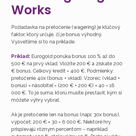
Works
Požiadavka na pretočenie (wagering) je kľúčový
faktor, ktorý určuje, či je bonus výhodný.
Vysvetlíme si to na príklade.
Príklad:
Eurogold ponúka bonus 100 % až do
500 € na prvý vklad. Vložíte 200 € a získate 200
€ bonus. Celkový kredit = 400 €. Podmienky:
pretočenie 40x (bonus + vklad). Vzorec: (vklad +
bonus) × násobiteľ = (200 € + 200 €) × 40 = 16
000 €. To je suma, ktorú musíte prestaviť, kým si
môžete výhry vybrať.
Ak je pretočenie len na bonus (napr. 30x bonus),
výpočet: 200 € × 30 = 6 000 €. Niektoré hry
prispievajú rôznym percentom – napríklad