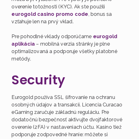
overenie totožnosti (KYC). Ak ste použili
eurogold casino promo code
, bonus sa
vzťahuje len na prvý vklad.
Pre pohodlné vklady odporúčame
eurogold
aplikácia
– mobilná verzia stránky je plne
optimalizovaná a podporuje všetky platobné
metódy.
Security
Eurogold používa SSL šifrovanie na ochranu
osobných údajov a transakcií. Licencia Curacao
eGaming zaručuje základnú reguláciu. Pre
dodatočnú bezpečnosť aktivujte dvojfaktorové
overenie (2FA) v nastaveniach účtu. Kasíno tiež
podporuje zodpovedné hranie: môžete si