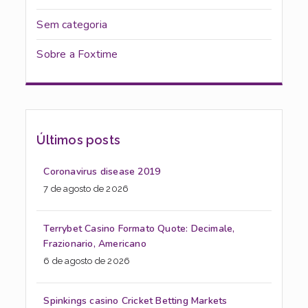
Sem categoria
Sobre a Foxtime
Últimos posts
Coronavirus disease 2019
7 de agosto de 2026
Terrybet Casino Formato Quote: Decimale,
Frazionario, Americano
6 de agosto de 2026
Spinkings casino Cricket Betting Markets