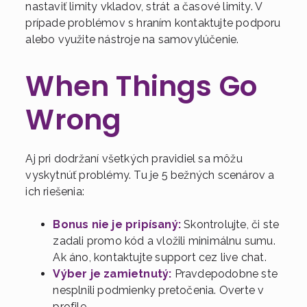
nastaviť limity vkladov, strát a časové limity. V
prípade problémov s hraním kontaktujte podporu
alebo využite nástroje na samovylúčenie.
When Things Go
Wrong
Aj pri dodržaní všetkých pravidiel sa môžu
vyskytnúť problémy. Tu je 5 bežných scenárov a
ich riešenia:
Bonus nie je pripísaný:
Skontrolujte, či ste
zadali promo kód a vložili minimálnu sumu.
Ak áno, kontaktujte support cez live chat.
Výber je zamietnutý:
Pravdepodobne ste
nesplnili podmienky pretočenia. Overte v
profile.