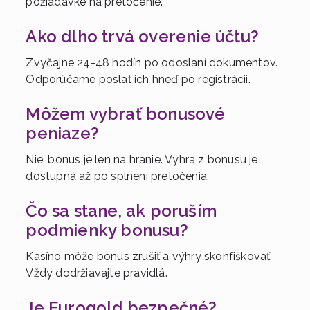
požiadavke na pretočenie.
Ako dlho trvá overenie účtu?
Zvyčajne 24-48 hodín po odoslaní dokumentov.
Odporúčame poslať ich hneď po registrácii.
Môžem vybrať bonusové
peniaze?
Nie, bonus je len na hranie. Výhra z bonusu je
dostupná až po splnení pretočenia.
Čo sa stane, ak poruším
podmienky bonusu?
Kasíno môže bonus zrušiť a výhry skonfiškovať.
Vždy dodržiavajte pravidlá.
Je Eurogold bezpečné?