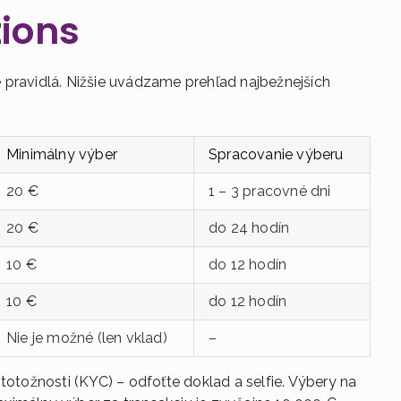
tions
né pravidlá. Nižšie uvádzame prehľad najbežnejších
Minimálny výber
Spracovanie výberu
20 €
1 – 3 pracovné dni
20 €
do 24 hodín
10 €
do 12 hodín
10 €
do 12 hodín
Nie je možné (len vklad)
–
otožnosti (KYC) – odfoťte doklad a selfie. Výbery na