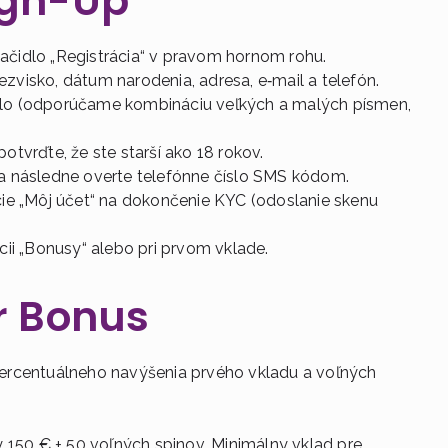
ign-Up
 tlačidlo „Registrácia“ v pravom hornom rohu.
ezvisko, dátum narodenia, adresa, e‑mail a telefón.
eslo (odporúčame kombináciu veľkých a malých písmen,
vrďte, že ste starší ako 18 rokov.
i a následne overte telefónne číslo SMS kódom.
kcie „Môj účet“ na dokončenie KYC (odoslanie skenu
kcii „Bonusy“ alebo pri prvom vklade.
r Bonus
 percentuálneho navýšenia prvého vkladu a voľných
150 € + 50 voľných spinov. Minimálny vklad pre