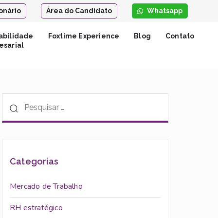
onário
Área do Candidato
Whatsapp
abilidade
Foxtime Experience
Blog
Contato
sarial
Categorias
Mercado de Trabalho
RH estratégico