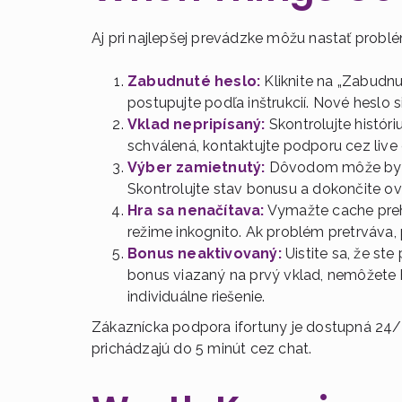
Aj pri najlepšej prevádzke môžu nastať problémy
Zabudnuté heslo:
Kliknite na „Zabudnut
postupujte podľa inštrukcií. Nové heslo s
Vklad nepripísaný:
Skontrolujte históri
schválená, kontaktujte podporu cez live
Výber zamietnutý:
Dôvodom môže byť n
Skontrolujte stav bonusu a dokončite ov
Hra sa nenačítava:
Vymažte cache prehl
režime inkognito. Ak problém pretrváva
Bonus neaktivovaný:
Uistite sa, že ste
bonus viazaný na prvý vklad, nemôžete 
individuálne riešenie.
Zákaznícka podpora ifortuny je dostupná 24/7
prichádzajú do 5 minút cez chat.