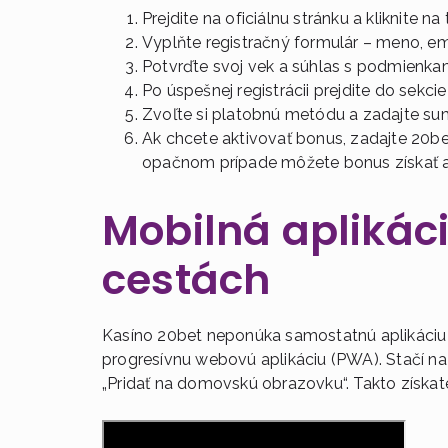
Prejdite na oficiálnu stránku a kliknite na 
Vyplňte registračný formulár – meno, em
Potvrďte svoj vek a súhlas s podmienkam
Po úspešnej registrácii prejdite do sekcie 
Zvoľte si platobnú metódu a zadajte su
Ak chcete aktivovať bonus, zadajte 20be
opačnom prípade môžete bonus získať a
Mobilná aplikáci
cestách
Kasíno 20bet neponúka samostatnú aplikáciu 
progresívnu webovú aplikáciu (PWA). Stačí na 
„Pridať na domovskú obrazovku“. Takto získat