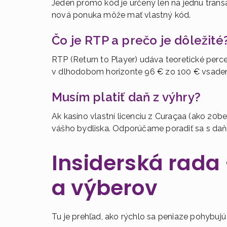
Jeden promo kód je určený len na jednu trans
nová ponuka môže mať vlastný kód.
Čo je RTP a prečo je dôležité
RTP (Return to Player) udáva teoretické perc
v dlhodobom horizonte 96 € zo 100 € vsaden
Musím platiť daň z výhry?
Ak kasíno vlastní licenciu z Curaçaa (ako 20be
vášho bydliska. Odporúčame poradiť sa s d
Insiderská rada 
a výberov
Tu je prehľad, ako rýchlo sa peniaze pohybujú