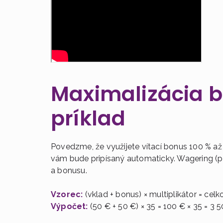
Maximalizácia b
príklad
Povedzme, že využijete vítací bonus 100 % až
vám bude pripísaný automaticky. Wagering (p
a bonusu.
Vzorec:
(vklad + bonus) × multiplikátor = ce
Výpočet:
(50 € + 50 €) × 35 = 100 € × 35 = 3 