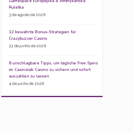
Gamespace Europejska a Amerykańska
Ruletka
3 de agosto de 2026
12 bewährte Bonus‑Strategien für
Crazybuzzer Casino
23 de junho de 2026
8 unschlagbare Tipps, um tägliche Free Spins
im Casinolab Casino zu sichern und sofort
auszahlen zu lassen
4 de junho de 2026