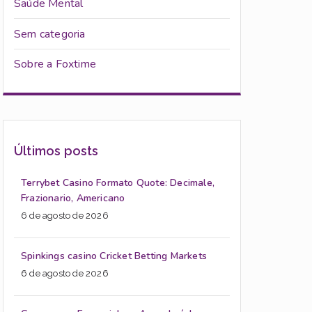
Saúde Mental
Sem categoria
Sobre a Foxtime
Últimos posts
Terrybet Casino Formato Quote: Decimale,
Frazionario, Americano
6 de agosto de 2026
Spinkings casino Cricket Betting Markets
6 de agosto de 2026