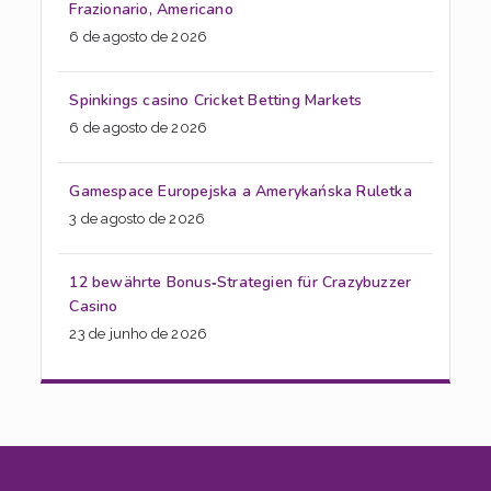
Frazionario, Americano
6 de agosto de 2026
Spinkings casino Cricket Betting Markets
6 de agosto de 2026
Gamespace Europejska a Amerykańska Ruletka
3 de agosto de 2026
12 bewährte Bonus‑Strategien für Crazybuzzer
Casino
23 de junho de 2026