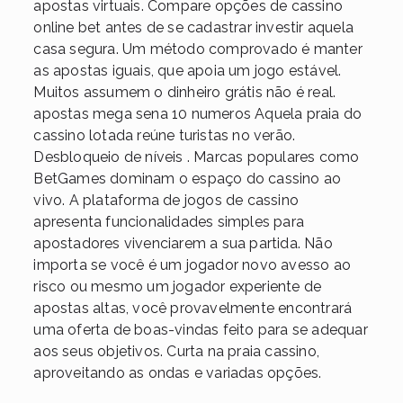
apostas virtuais. Compare opções de cassino
online bet antes de se cadastrar investir aquela
casa segura. Um método comprovado é manter
as apostas iguais, que apoia um jogo estável.
Muitos assumem o dinheiro grátis não é real.
apostas mega sena 10 numeros Aquela praia do
cassino lotada reúne turistas no verão.
Desbloqueio de níveis . Marcas populares como
BetGames dominam o espaço do cassino ao
vivo. A plataforma de jogos de cassino
apresenta funcionalidades simples para
apostadores vivenciarem a sua partida. Não
importa se você é um jogador novo avesso ao
risco ou mesmo um jogador experiente de
apostas altas, você provavelmente encontrará
uma oferta de boas-vindas feito para se adequar
aos seus objetivos. Curta na praia cassino,
aproveitando as ondas e variadas opções.