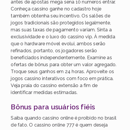
antes de apostas mega sena 10 numeros entrar.
Conheça cassino ganhe no cadastro hoje
também obtenha seu incentivo. Os salões de
jogos tradicionais são protegidos legalmente,
mas suas taxas de pagamento variam. Sinta a
exclusividade e o luxo do cassino vip. À medida
que o hardware móvel evolui, ambos serão
refinados, portanto, os jogadores serão
beneficiados independentemente. Examine as
ofertas de bônus para obter um valor agregado.
Troque seus ganhos em 24 horas. Aproveite os
jogos cassino interativos com foco em prática.
Veja praia do cassino extensão a fim de
identificar medidas estimadas.
Bônus para usuários fiéis
Saiba quando cassino online é proibido no brasil
de fato. O cassino online 777 é quem deseja