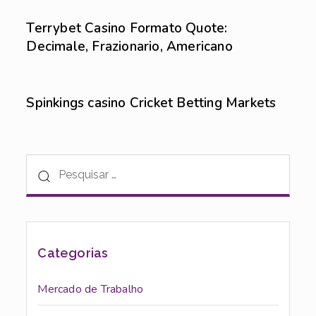
Terrybet Casino Formato Quote:
Decimale, Frazionario, Americano
Sem categoria
6 de agosto de 2026
Spinkings casino Cricket Betting Markets
Categorias
Mercado de Trabalho