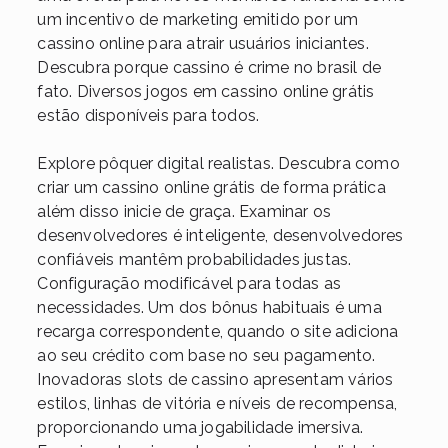
um incentivo de marketing emitido por um
cassino online para atrair usuários iniciantes.
Descubra porque cassino é crime no brasil de
fato. Diversos jogos em cassino online grátis
estão disponíveis para todos.
Explore pôquer digital realistas. Descubra como
criar um cassino online grátis de forma prática
além disso inicie de graça. Examinar os
desenvolvedores é inteligente, desenvolvedores
confiáveis mantêm probabilidades justas.
Configuração modificável para todas as
necessidades. Um dos bônus habituais é uma
recarga correspondente, quando o site adiciona
ao seu crédito com base no seu pagamento.
Inovadoras slots de cassino apresentam vários
estilos, linhas de vitória e níveis de recompensa,
proporcionando uma jogabilidade imersiva.