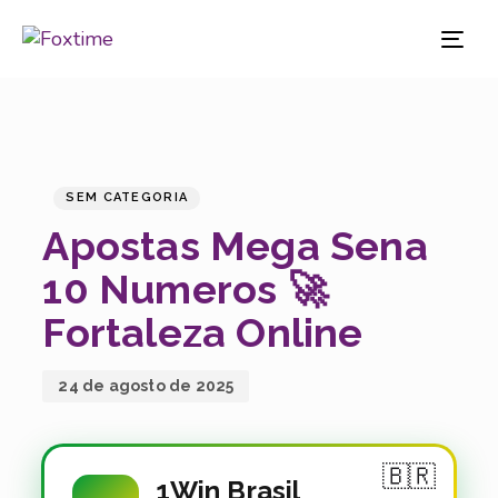
TO
NAV
PUBLISHED
Published
IN:
on:
SEM CATEGORIA
Apostas Mega Sena
10 Numeros 🚀
Fortaleza Online
24 de agosto de 2025
🇧🇷
1Win Brasil