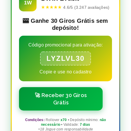
1W
★★★★★
4.6/5 (3.247 avaliações)
🎰 Ganhe 30 Giros Grátis sem
depósito!
Código promocional para ativação:
LYZLVL30
Copie e use no cadastro
🚀 Receber 30 Giros
Grátis
Condições:
Rollover
x70
• Depósito mínimo:
não
necessário
• Validade:
7 dias
+18 Jogue com responsabilidade