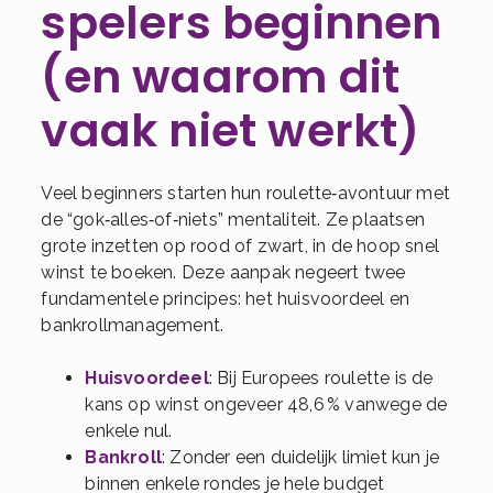
spelers beginnen
(en waarom dit
vaak niet werkt)
Veel beginners starten hun roulette‑avontuur met
de “gok‑alles‑of‑niets” mentaliteit. Ze plaatsen
grote inzetten op rood of zwart, in de hoop snel
winst te boeken. Deze aanpak negeert twee
fundamentele principes: het huisvoordeel en
bankrollmanagement.
Huisvoordeel
: Bij Europees roulette is de
kans op winst ongeveer 48,6 % vanwege de
enkele nul.
Bankroll
: Zonder een duidelijk limiet kun je
binnen enkele rondes je hele budget