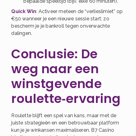
bepaalde speeltijd (bijv. elke 60 minuten).
Quick Win
: Activeer meteen de “verlieslimiet” op
€50 wanneer je een nieuwe sessie start; zo
bescherm je je bankroll tegen onverwachte
dalingen.
Conclusie: De
weg naar een
winstgevende
roulette‑ervaring
Roulette blijft een spel van kans, maar met de
juiste strategieën en een betrouwbaar platform
kun je je winkansen maximaliseren. B7 Casino