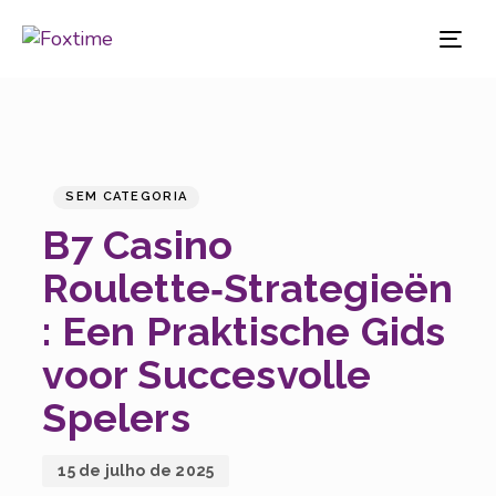
TO
NAV
PUBLISHED
Published
IN:
on:
SEM CATEGORIA
B7 Casino
Roulette‑Strategieën
: Een Praktische Gids
voor Succesvolle
Spelers
15 de julho de 2025