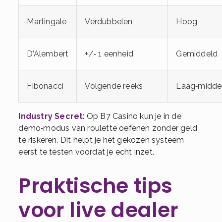
Martingale
Verdubbelen
Hoog
D’Alembert
+/‑ 1 eenheid
Gemiddeld
Fibonacci
Volgende reeks
Laag‑midde
Industry Secret
: Op B7 Casino kun je in de
demo‑modus van roulette oefenen zonder geld
te riskeren. Dit helpt je het gekozen systeem
eerst te testen voordat je echt inzet.
Praktische tips
voor live dealer