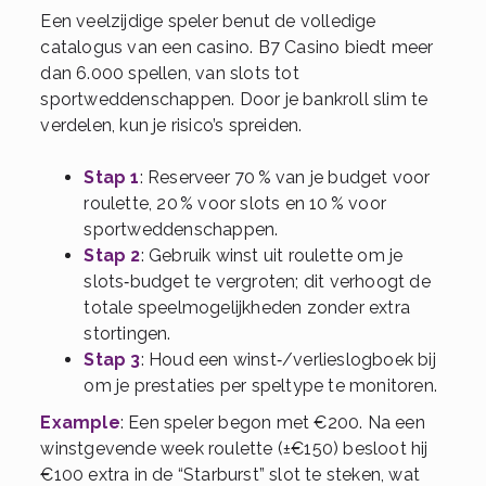
Een veelzijdige speler benut de volledige
catalogus van een casino. B7 Casino biedt meer
dan 6.000 spellen, van slots tot
sportweddenschappen. Door je bankroll slim te
verdelen, kun je risico’s spreiden.
Stap 1
: Reserveer 70 % van je budget voor
roulette, 20 % voor slots en 10 % voor
sportweddenschappen.
Stap 2
: Gebruik winst uit roulette om je
slots‑budget te vergroten; dit verhoogt de
totale speelmogelijkheden zonder extra
stortingen.
Stap 3
: Houd een winst‑/verlieslogboek bij
om je prestaties per speltype te monitoren.
Example
: Een speler begon met €200. Na een
winstgevende week roulette (±€150) besloot hij
€100 extra in de “Starburst” slot te steken, wat