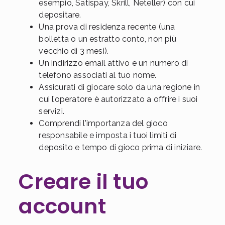
esempio, Satispay, Skrill, Neteller) con cui
depositare.
Una prova di residenza recente (una
bolletta o un estratto conto, non più
vecchio di 3 mesi).
Un indirizzo email attivo e un numero di
telefono associati al tuo nome.
Assicurati di giocare solo da una regione in
cui l’operatore è autorizzato a offrire i suoi
servizi.
Comprendi l’importanza del gioco
responsabile e imposta i tuoi limiti di
deposito e tempo di gioco prima di iniziare.
Creare il tuo
account