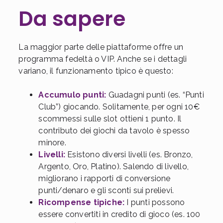
Da sapere
La maggior parte delle piattaforme offre un
programma fedeltà o VIP. Anche se i dettagli
variano, il funzionamento tipico è questo:
Accumulo punti:
Guadagni punti (es. “Punti
Club”) giocando. Solitamente, per ogni 10€
scommessi sulle slot ottieni 1 punto. Il
contributo dei giochi da tavolo è spesso
minore.
Livelli:
Esistono diversi livelli (es. Bronzo,
Argento, Oro, Platino). Salendo di livello,
migliorano i rapporti di conversione
punti/denaro e gli sconti sui prelievi.
Ricompense tipiche:
I punti possono
essere convertiti in credito di gioco (es. 100