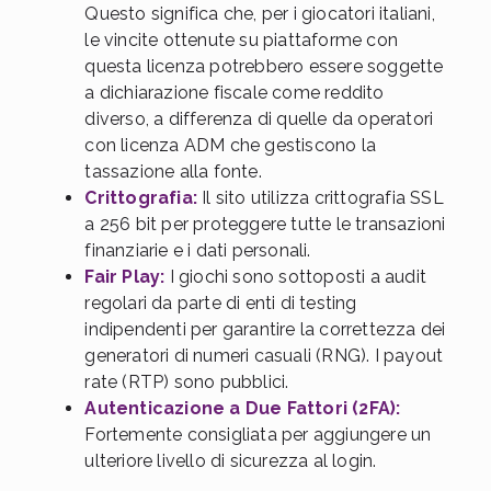
Questo significa che, per i giocatori italiani,
le vincite ottenute su piattaforme con
questa licenza potrebbero essere soggette
a dichiarazione fiscale come reddito
diverso, a differenza di quelle da operatori
con licenza ADM che gestiscono la
tassazione alla fonte.
Crittografia:
Il sito utilizza crittografia SSL
a 256 bit per proteggere tutte le transazioni
finanziarie e i dati personali.
Fair Play:
I giochi sono sottoposti a audit
regolari da parte di enti di testing
indipendenti per garantire la correttezza dei
generatori di numeri casuali (RNG). I payout
rate (RTP) sono pubblici.
Autenticazione a Due Fattori (2FA):
Fortemente consigliata per aggiungere un
ulteriore livello di sicurezza al login.