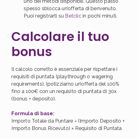
uno dei metodi disponibili. Questo passo
spesso sblocca un’offerta di benvenuto.
Puoi registrarti su
Betclic
in pochi minuti.
Calcolare il tuo
bonus
Il calcolo corretto è essenziale per rispettare i
requisiti di puntata (playthrough o wagering
requirements). Ipotizziamo un’offerta del 100%
fino a 100€ con un requisito di puntata di 30x
(bonus + deposito).
Formula di base:
Importo Totale da Puntare = (Importo Deposito +
Importo Bonus Ricevuto) × Requisito di Puntata