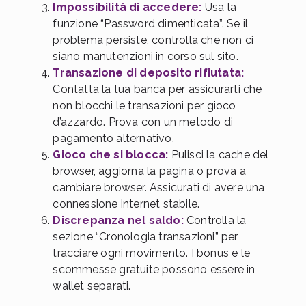
Impossibilità di accedere:
Usa la
funzione “Password dimenticata”. Se il
problema persiste, controlla che non ci
siano manutenzioni in corso sul sito.
Transazione di deposito rifiutata:
Contatta la tua banca per assicurarti che
non blocchi le transazioni per gioco
d’azzardo. Prova con un metodo di
pagamento alternativo.
Gioco che si blocca:
Pulisci la cache del
browser, aggiorna la pagina o prova a
cambiare browser. Assicurati di avere una
connessione internet stabile.
Discrepanza nel saldo:
Controlla la
sezione “Cronologia transazioni” per
tracciare ogni movimento. I bonus e le
scommesse gratuite possono essere in
wallet separati.