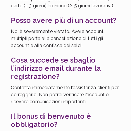
carte (1-3 giorni), bonifico (2-5 giorni lavorativi).
Posso avere più di un account?
No, è severamente vietato. Avere account
multipli porta alla cancellazione di tutti gli
account e alla confisca dei saldi.
Cosa succede se sbaglio
l’indirizzo email durante la
registrazione?
Contatta immediatamente l’assistenza clienti per
correggerlo. Non potrai verificare l’account o
ricevere comunicazioni importanti.
Il bonus di benvenuto è
obbligatorio?