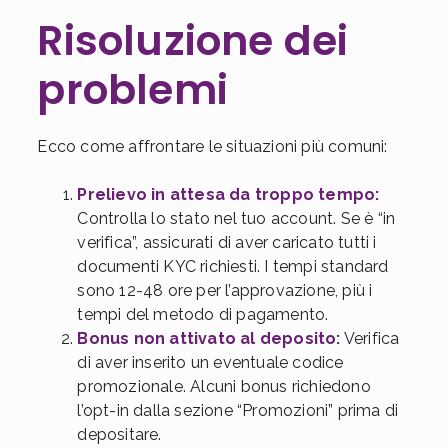
Risoluzione dei
problemi
Ecco come affrontare le situazioni più comuni:
Prelievo in attesa da troppo tempo:
Controlla lo stato nel tuo account. Se è “in
verifica”, assicurati di aver caricato tutti i
documenti KYC richiesti. I tempi standard
sono 12-48 ore per l’approvazione, più i
tempi del metodo di pagamento.
Bonus non attivato al deposito:
Verifica
di aver inserito un eventuale codice
promozionale. Alcuni bonus richiedono
l’opt-in dalla sezione “Promozioni” prima di
depositare.