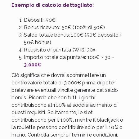
Esempio di calcolo dettagliato:
Depositi: 50€
Bonus ricevuto: 50€ (100% di 50€)
Saldo totale bonus: 100€ (50€ deposito +
50€ bonus)
Requisito di puntata (WR): 30x
Importo totale da puntare: 100€ × 30 =
3.000€
Ciò significa che dovrai scommettere un
controvalore totale di 3.000€ prima di poter
prelevare eventuali vincite generate dal saldo
bonus. Ricorda che non tutti i giochi
contribuiscono al 100% al soddisfacimento di
questi requisiti. Solitamente, le slot
contribuiscono per il 100%, mentre il blackjack o
la roulette possono contribuire solo per il 10% o
meno. Controlla sempre i termini e condizioni.