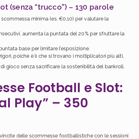
lot (senza “trucco”) – 130 parole
na scommessa minima (es. €0,10) per valutare la
consecutivi, aumenta la puntata del 20 % per sfruttare la
 puntata base per limitare l’esposizione.
igori, poiché è lì che si trovano i moltiplicatori più alti.
i gioco senza sacrificare la sostenibilità del bankroll.
se Football e Slot:
al Play” – 350
vincite delle scommesse footballistiche con le sessioni