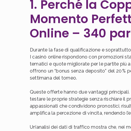
1. Perché la Cop
Momento Perfett
Online – 340 par
Durante la fase di qualificazione e soprattutto n
I casinò online rispondono con promozioni sta
tematici e quote migliorate per le partite p
offrono un “bonus senza deposito” del 20 % per
settimana del torneo.
Queste offerte hanno due vantaggi principali. P
testare le proprie strategie senza rischiare i
appassionati che condividono pronostici, risult
amplifica la percezione di vincita, rendendo l’
Un’analisi dei dati di traffico mostra che, nei 