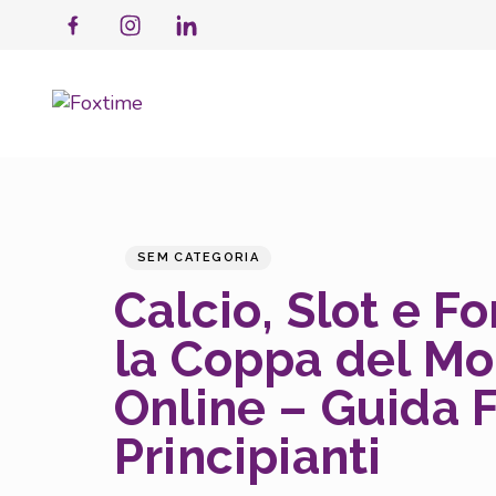
PUBLISHED
Published
IN:
on:
SEM CATEGORIA
Calcio, Slot e F
la Coppa del Mo
Online – Guida F
Principianti