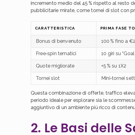
incremento medio del 45 % rispetto al resto
pubblicitarie mirate, come tornei di slot con pre
CARATTERISTICA
PRIMA FASE T
Bonus di benvenuto
100 % fino a €
Free‑spin tematici
10 giri su “Goa
Quote migliorate
+5 % su 1X2
Tornei slot
Mini‑tornei set
Questa combinazione di offerte, traffico ele
periodo ideale per esplorare sia le scommesse 
aggiuntivo di un ambiente più ricco di contenu
2. Le Basi delle