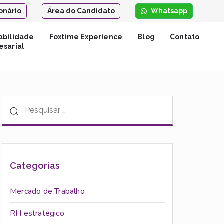
onário
Área do Candidato
Whatsapp
abilidade
Foxtime Experience
Blog
Contato
sarial
Categorias
Mercado de Trabalho
RH estratégico