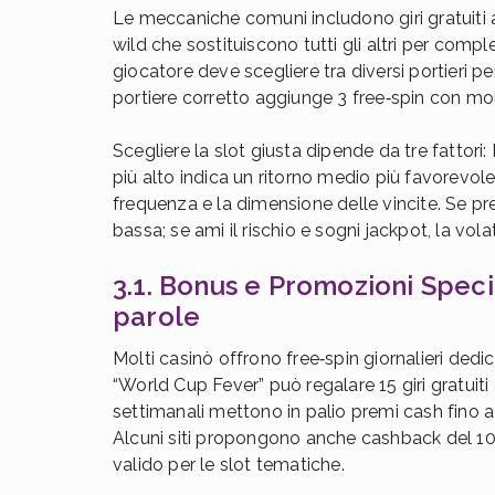
Le meccaniche comuni includono giri gratuiti a
wild che sostituiscono tutti gli altri per com
giocatore deve scegliere tra diversi portieri pe
portiere corretto aggiunge 3 free‑spin con molt
Scegliere la slot giusta dipende da tre fattori:
più alto indica un ritorno medio più favorevole
frequenza e la dimensione delle vincite. Se pref
bassa; se ami il rischio e sogni jackpot, la volat
3.1. Bonus e Promozioni Speci
parole
Molti casinò offrono free‑spin giornalieri ded
“World Cup Fever” può regalare 15 giri gratuiti
settimanali mettono in palio premi cash fino a 
Alcuni siti propongono anche cashback del 10 
valido per le slot tematiche.