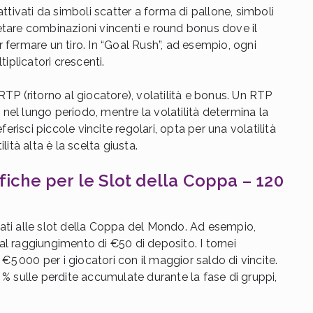
ttivati da simboli scatter a forma di pallone, simboli
pletare combinazioni vincenti e round bonus dove il
r fermare un tiro. In “Goal Rush”, ad esempio, ogni
iplicatori crescenti.
 RTP (ritorno al giocatore), volatilità e bonus. Un RTP
 nel lungo periodo, mentre la volatilità determina la
erisci piccole vincite regolari, opta per una volatilità
ilità alta è la scelta giusta.
fiche per le Slot della Coppa – 120
icati alle slot della Coppa del Mondo. Ad esempio,
 al raggiungimento di €50 di deposito. I tornei
€5 000 per i giocatori con il maggior saldo di vincite.
% sulle perdite accumulate durante la fase di gruppi,