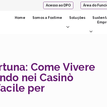
Acesso ao DPO
Área do Funci
Home
Somos a Foxtime
Soluções
Sustent
Empre
ortuna: Come Vivere
ndo nei Casinò
acile per