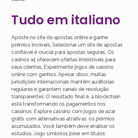
Tudo em italiano
Aposte no site de apostas online e ganhe
prêmios incríveis. Selecionar um site de apostas
confiável é crucial para apostas seguras. Os
casinos wj oferecem ofertas irresistíveis para
seus clientes. Experimente jogos de cassino
online com ganhos. Apesar disso, muitas
jurisdições internacionais mantêm auditorias
regulares e garantem canais de resolução
transparentes. O resultado final é, a blockchain
está transformando os pagamentos nos
cassinos. Explore cassino com jogos de azar
grátis com alternativas atrativas. os prémios
acumulados. Você também deve analisar os
estúdios. Jogo símbolos joker em títulos