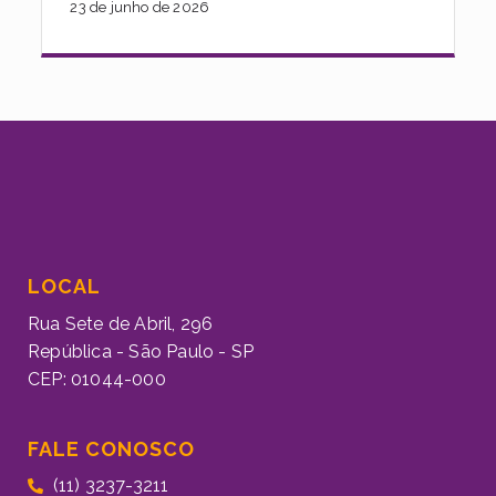
23 de junho de 2026
LOCAL
Rua Sete de Abril, 296
República - São Paulo - SP
CEP: 01044-000
FALE CONOSCO
(11) 3237-3211