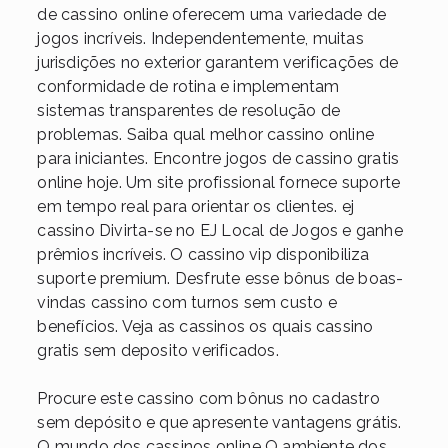
de cassino online oferecem uma variedade de
jogos incríveis. Independentemente, muitas
jurisdições no exterior garantem verificações de
conformidade de rotina e implementam
sistemas transparentes de resolução de
problemas. Saiba qual melhor cassino online
para iniciantes. Encontre jogos de cassino gratis
online hoje. Um site profissional fornece suporte
em tempo real para orientar os clientes. ej
cassino Divirta-se no EJ Local de Jogos e ganhe
prêmios incríveis. O cassino vip disponibiliza
suporte premium. Desfrute esse bônus de boas-
vindas cassino com turnos sem custo e
benefícios. Veja as cassinos os quais cassino
gratis sem deposito verificados.
Procure este cassino com bônus no cadastro
sem depósito e que apresente vantagens grátis.
O mundo dos cassinos online O ambiente dos