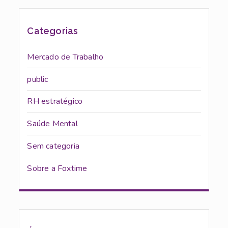
Categorias
Mercado de Trabalho
public
RH estratégico
Saúde Mental
Sem categoria
Sobre a Foxtime