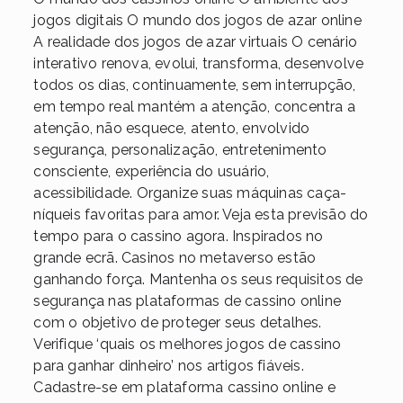
jogos digitais O mundo dos jogos de azar online
A realidade dos jogos de azar virtuais O cenário
interativo renova, evolui, transforma, desenvolve
todos os dias, continuamente, sem interrupção,
em tempo real mantém a atenção, concentra a
atenção, não esquece, atento, envolvido
segurança, personalização, entretenimento
consciente, experiência do usuário,
acessibilidade. Organize suas máquinas caça-
níqueis favoritas para amor. Veja esta previsão do
tempo para o cassino agora. Inspirados no
grande ecrã. Casinos no metaverso estão
ganhando força. Mantenha os seus requisitos de
segurança nas plataformas de cassino online
com o objetivo de proteger seus detalhes.
Verifique ‘quais os melhores jogos de cassino
para ganhar dinheiro’ nos artigos fiáveis.
Cadastre-se em plataforma cassino online e