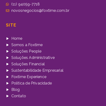
(11) 94059-7718
novosnegocios@foxtime.com.br
SITE
Home
Somos a Foxtime
Soluções People
Soluções Administrative
Soluções Financial
Sustentabilidade Empresarial
Foxtime Experience
Política de Privacidade
Blog
Contato