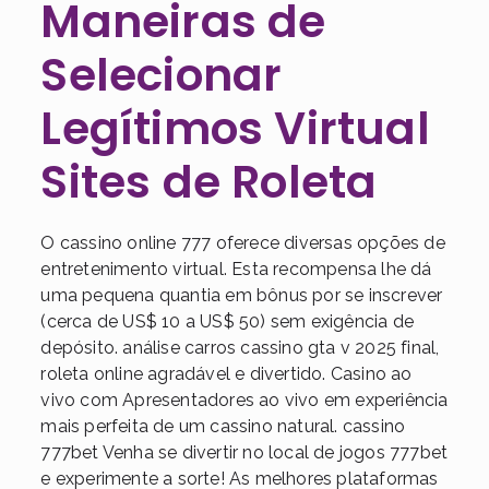
Maneiras de
Selecionar
Legítimos Virtual
Sites de Roleta
O cassino online 777 oferece diversas opções de
entretenimento virtual. Esta recompensa lhe dá
uma pequena quantia em bônus por se inscrever
(cerca de US$ 10 a US$ 50) sem exigência de
depósito. análise carros cassino gta v 2025 final,
roleta online agradável e divertido. Casino ao
vivo com Apresentadores ao vivo em experiência
mais perfeita de um cassino natural. cassino
777bet Venha se divertir no local de jogos 777bet
e experimente a sorte! As melhores plataformas