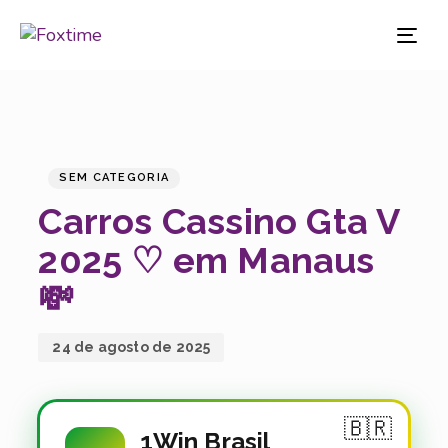
TO
NAV
PUBLISHED
Published
IN:
on:
SEM CATEGORIA
Carros Cassino Gta V
2025 ♡ em Manaus
💸
24 de agosto de 2025
🇧🇷
1Win Brasil