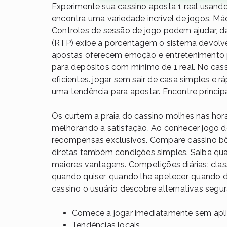
Experimente sua cassino aposta 1 real usand
encontra uma variedade incrível de jogos. Máqu
Controles de sessão de jogo podem ajudar, 
(RTP) exibe a porcentagem o sistema devolve
apostas oferecem emoção e entretenimento pa
para depósitos com mínimo de 1 real. No cass
eficientes. jogar sem sair de casa simples e r
uma tendência para apostar. Encontre princip
Os curtem a praia do cassino molhes nas hor
melhorando a satisfação. Ao conhecer jogo d
recompensas exclusivos. Compare cassino b
diretas também condições simples. Saiba qua
maiores vantagens. Competições diárias: class
quando quiser, quando lhe apetecer, quando de
cassino o usuário descobre alternativas segur
Comece a jogar imediatamente sem apli
Tendências locais