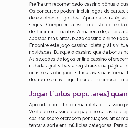
Prefira um recomendado cassino bônus o qua
Os concursos podem incluir jogos de cartas,
de escolher o jogo ideal. Aprenda estratégias 
segura. Compreenda esse imposto de renda ca
declarar rendimentos. A maneira de jogar ca
apostas mais altas. blaze cassino online Fogo
Encontre este jogo cassino roleta grátis virt
novidades. Busque o cassino que da bonus no
As seleções de jogos online cassino oferece
rodadas grátis, basta registrar-se na página
online e as obrigações tributárias na informar
dobrou, e eu tive aquela onda de emoção, ma
Jogar títulos populares} quan
Aprenda como fazer uma roleta de cassino prát
Verifique o cassino que paga no cadastro e 
casinos score oferecem pontuações altíssim
tentar a sorte em múltiplas categorias. Para 