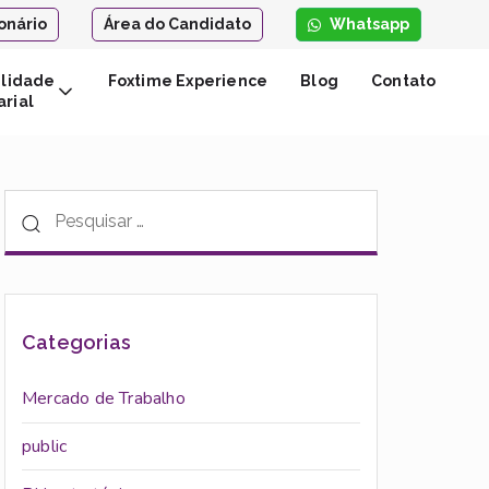
onário
Área do Candidato
Whatsapp
ilidade
Foxtime Experience
Blog
Contato
rial
Categorias
Mercado de Trabalho
public