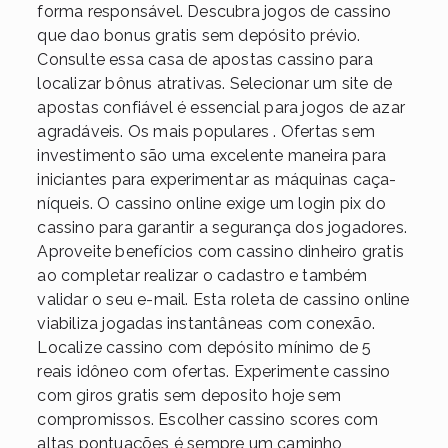
forma responsável. Descubra jogos de cassino
que dao bonus gratis sem depósito prévio.
Consulte essa casa de apostas cassino para
localizar bônus atrativas. Selecionar um site de
apostas confiável é essencial para jogos de azar
agradáveis. Os mais populares . Ofertas sem
investimento são uma excelente maneira para
iniciantes para experimentar as máquinas caça-
níqueis. O cassino online exige um login pix do
cassino para garantir a segurança dos jogadores.
Aproveite benefícios com cassino dinheiro gratis
ao completar realizar o cadastro e também
validar o seu e-mail. Esta roleta de cassino online
viabiliza jogadas instantâneas com conexão.
Localize cassino com depósito mínimo de 5
reais idôneo com ofertas. Experimente cassino
com giros gratis sem deposito hoje sem
compromissos. Escolher cassino scores com
altas pontuações é sempre um caminho