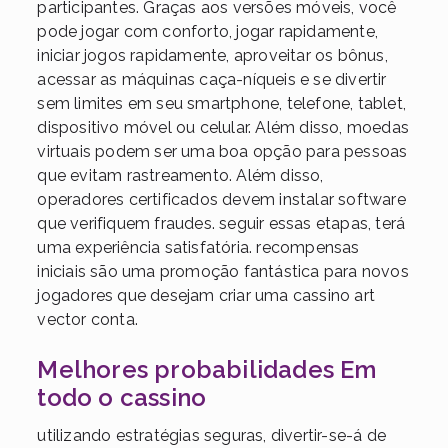
participantes. Graças aos versões móveis, você
pode jogar com conforto, jogar rapidamente,
iniciar jogos rapidamente, aproveitar os bônus,
acessar as máquinas caça-níqueis e se divertir
sem limites em seu smartphone, telefone, tablet,
dispositivo móvel ou celular. Além disso, moedas
virtuais podem ser uma boa opção para pessoas
que evitam rastreamento. Além disso,
operadores certificados devem instalar software
que verifiquem fraudes. seguir essas etapas, terá
uma experiência satisfatória. recompensas
iniciais são uma promoção fantástica para novos
jogadores que desejam criar uma cassino art
vector conta.
Melhores probabilidades Em
todo o cassino
utilizando estratégias seguras, divertir-se-á de