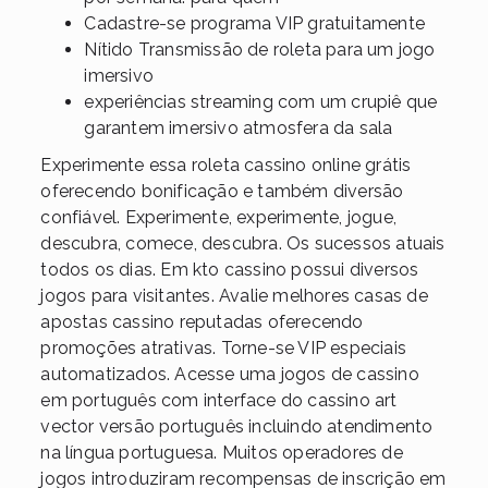
Cadastre-se programa VIP gratuitamente
Nítido Transmissão de roleta para um jogo
imersivo
experiências streaming com um crupiê que
garantem imersivo atmosfera da sala
Experimente essa roleta cassino online grátis
oferecendo bonificação e também diversão
confiável. Experimente, experimente, jogue,
descubra, comece, descubra. Os sucessos atuais
todos os dias. Em kto cassino possui diversos
jogos para visitantes. Avalie melhores casas de
apostas cassino reputadas oferecendo
promoções atrativas. Torne-se VIP especiais
automatizados. Acesse uma jogos de cassino
em português com interface do cassino art
vector versão português incluindo atendimento
na língua portuguesa. Muitos operadores de
jogos introduziram recompensas de inscrição em