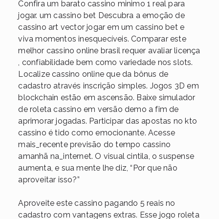
Confira um barato cassino minimo 1 real para
jogar. um cassino bet Descubra a emoção de
cassino art vector jogar em um cassino bet e
viva momentos inesquecíveis. Comparar este
melhor cassino online brasil requer avaliar licença
, confiabilidade bem como variedade nos slots.
Localize cassino online que da bônus de
cadastro através inscrição simples. Jogos 3D em
blockchain estão em ascensão. Baixe simulador
de roleta cassino em versão demo a fim de
aprimorar jogadas. Participar das apostas no kto
cassino é tido como emocionante. Acesse
mais_recente previsão do tempo cassino
amanhã na_internet. O visual cintila, o suspense
aumenta, e sua mente lhe diz, “Por que não
aproveitar isso?”
Aproveite este cassino pagando 5 reais no
cadastro com vantagens extras. Esse jogo roleta