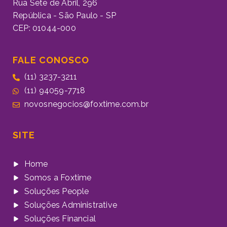
Rua Sete de Abril, 296
República - São Paulo - SP
CEP: 01044-000
FALE CONOSCO
(11) 3237-3211
(11) 94059-7718
novosnegocios@foxtime.com.br
SITE
Home
Somos a Foxtime
Soluções People
Soluções Administrative
Soluções Financial