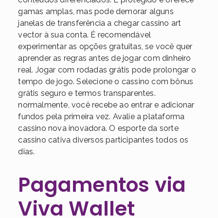
gamas amplas, mas pode demorar alguns
janelas de transferência a chegar cassino art
vector à sua conta. É recomendável
experimentar as opções gratuitas, se você quer
aprender as regras antes de jogar com dinheiro
real. Jogar com rodadas grátis pode prolongar o
tempo de jogo. Selecione o cassino com bônus
grátis seguro e termos transparentes.
normalmente, você recebe ao entrar e adicionar
fundos pela primeira vez. Avalie a plataforma
cassino nova inovadora. O esporte da sorte
cassino cativa diversos participantes todos os
dias.
Pagamentos via
Viva Wallet