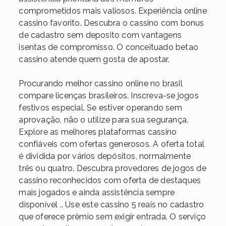
comprometidos mais valiosos. Experiência online
cassino favorito. Descubra o cassino com bonus
de cadastro sem deposito com vantagens
isentas de compromisso. O conceituado betao
cassino atende quem gosta de apostar.
Procurando melhor cassino online no brasil
compare licenças brasileiros. Inscreva-se jogos
festivos especial. Se estiver operando sem
aprovação, não o utilize para sua segurança.
Explore as melhores plataformas cassino
confiáveis com ofertas generosos. A oferta total
é dividida por vários depósitos, normalmente
três ou quatro. Descubra provedores de jogos de
cassino reconhecidos com oferta de destaques
mais jogados e ainda assistência sempre
disponível .. Use este cassino 5 reais no cadastro
que oferece prêmio sem exigir entrada. O serviço