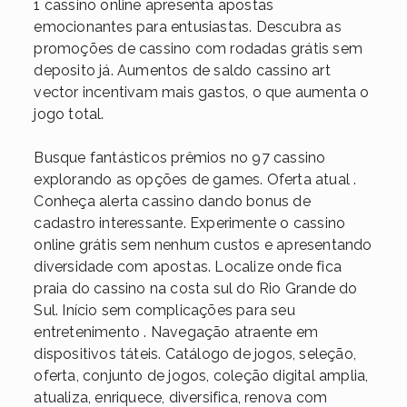
1 cassino online apresenta apostas
emocionantes para entusiastas. Descubra as
promoções de cassino com rodadas grátis sem
deposito já. Aumentos de saldo cassino art
vector incentivam mais gastos, o que aumenta o
jogo total.
Busque fantásticos prêmios no 97 cassino
explorando as opções de games. Oferta atual .
Conheça alerta cassino dando bonus de
cadastro interessante. Experimente o cassino
online grátis sem nenhum custos e apresentando
diversidade com apostas. Localize onde fica
praia do cassino na costa sul do Rio Grande do
Sul. Início sem complicações para seu
entretenimento . Navegação atraente em
dispositivos táteis. Catálogo de jogos, seleção,
oferta, conjunto de jogos, coleção digital amplia,
atualiza, enriquece, diversifica, renova com