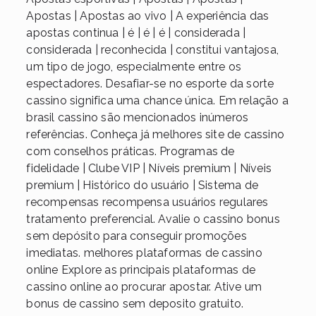
Apostas | Apostas ao vivo | A experiência das
apostas continua | é | é | é | considerada |
considerada | reconhecida | constitui vantajosa,
um tipo de jogo, especialmente entre os
espectadores. Desafiar-se no esporte da sorte
cassino significa uma chance única. Em relação a
brasil cassino são mencionados inúmeros
referências. Conheça já melhores site de cassino
com conselhos práticas. Programas de
fidelidade | Clube VIP | Níveis premium | Níveis
premium | Histórico do usuário | Sistema de
recompensas recompensa usuários regulares
tratamento preferencial. Avalie o cassino bonus
sem depósito para conseguir promoções
imediatas. melhores plataformas de cassino
online Explore as principais plataformas de
cassino online ao procurar apostar. Ative um
bonus de cassino sem deposito gratuito.