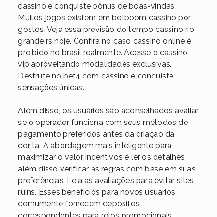
cassino e conquiste bônus de boas-vindas.
Muitos jogos existem em betboom cassino por
gostos. Veja essa previsão do tempo cassino rio
grande rs hoje. Confira no caso cassino online é
proibido no brasil realmente. Acesse o cassino
vip aproveitando modalidades exclusivas.
Desfrute no bet4.com cassino e conquiste
sensações únicas.
Além disso, os usuários são aconselhados avaliar
se o operador funciona com seus métodos de
pagamento preferidos antes da criação da
conta. A abordagem mais inteligente para
maximizar o valor incentivos é ler os detalhes
além disso verificar as regras com base em suas
preferências. Leia as avaliações para evitar sites
ruins. Esses benefícios para novos usuários
comumente fornecem depósitos
correspondentes para rolos promocionais.