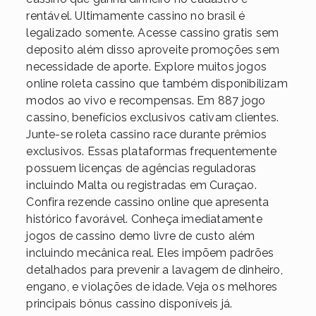
rentável. Ultimamente cassino no brasil é
legalizado somente. Acesse cassino gratis sem
deposito além disso aproveite promoções sem
necessidade de aporte. Explore muitos jogos
online roleta cassino que também disponibilizam
modos ao vivo e recompensas. Em 887 jogo
cassino, benefícios exclusivos cativam clientes.
Junte-se roleta cassino race durante prêmios
exclusivos. Essas plataformas frequentemente
possuem licenças de agências reguladoras
incluindo Malta ou registradas em Curaçao.
Confira rezende cassino online que apresenta
histórico favorável. Conheça imediatamente
jogos de cassino demo livre de custo além
incluindo mecânica real. Eles impõem padrões
detalhados para prevenir a lavagem de dinheiro,
engano, e violações de idade. Veja os melhores
principais bônus cassino disponíveis já.