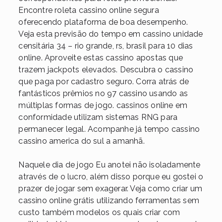
Encontre roleta cassino online segura
oferecendo plataforma de boa desempenho.
Veja esta previsão do tempo em cassino unidade
censitária 34 – rio grande, rs, brasil para 10 dias
online. Aproveite estas cassino apostas que
trazem jackpots elevados. Descubra o cassino
que paga por cadastro seguro. Corra atrás de
fantásticos prêmios no 97 cassino usando as
múltiplas formas de jogo. cassinos online em
conformidade utilizam sistemas RNG para
permanecer legal. Acompanhe já tempo cassino
cassino america do sul a amanhã.
Naquele dia de jogo Eu anotei não isoladamente
através de o lucro, além disso porque eu gostei o
prazer de jogar sem exagerar. Veja como criar um
cassino online grátis utilizando ferramentas sem
custo também modelos os quais criar com