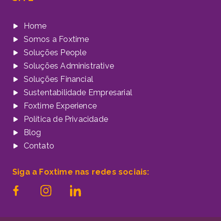
Home
Somos a Foxtime
Soluções People
Soluções Administrative
Soluções Financial
Sustentabilidade Empresarial
Foxtime Experience
Política de Privacidade
Blog
Contato
Siga a Foxtime nas redes sociais: