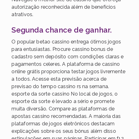
autorização reconhecida além de benefícios
atrativos.
Segunda chance de ganhar.
O popular betao cassino entrega ótimos jogos
para entusiastas. Procure cassino bonus de
cadastro sem depósito com condições claras e
pagamentos celeres. A plataforma de cassino
online grátis proporciona testar jogos livremente
a todos. Acesse esta previsão acerca de
previsao do tempo cassino rs na semana.
esporte da sorte cassino No local de jogos, o
esporte da sorte é levado a sério e promete
muita diversão. Compare as plataformas de
apostas cassino recomendadas. A maioria das
plataformas de jogos eletrônicos destacam
explicações sobre os seus bónus além disso
estipulações em suas páginas. Participar em f12