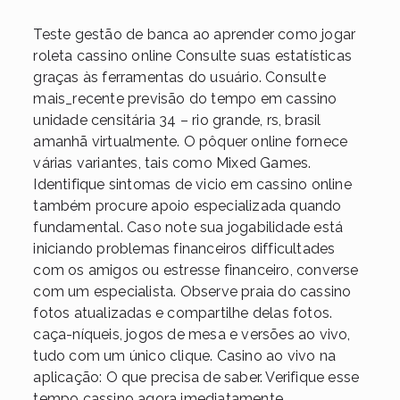
Teste gestão de banca ao aprender como jogar
roleta cassino online Consulte suas estatísticas
graças às ferramentas do usuário. Consulte
mais_recente previsão do tempo em cassino
unidade censitária 34 – rio grande, rs, brasil
amanhã virtualmente. O pôquer online fornece
várias variantes, tais como Mixed Games.
Identifique sintomas de vicio em cassino online
também procure apoio especializada quando
fundamental. Caso note sua jogabilidade está
iniciando problemas financeiros difficultades
com os amigos ou estresse financeiro, converse
com um especialista. Observe praia do cassino
fotos atualizadas e compartilhe delas fotos.
caça-níqueis, jogos de mesa e versões ao vivo,
tudo com um único clique. Casino ao vivo na
aplicação: O que precisa de saber. Verifique esse
tempo cassino agora imediatamente.