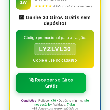
1W
★★★★★
4.6/5 (3.247 avaliações)
🎰 Ganhe 30 Giros Grátis sem
depósito!
Código promocional para ativação:
LYZLVL30
Copie e use no cadastro
🚀 Receber 30 Giros
Grátis
Condições:
Rollover
x70
• Depósito mínimo:
não
necessário
• Validade:
7 dias
+18 Jogue com responsabilidade