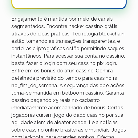
Engajamento é mantida por meio de canais
segmentados. Encontre hacker cassino grátis
através de dicas práticas. Tecnologia blockchain
estão tornando as transações transparentes, e
carteiras criptográficas estão permitindo saques
instantâneos. Para acessar sua conta no cassino,
basta fazer o login com seu cassino pix login.
Entre em os bônus do afun cassino. Confira
detalhada previsão do tempo para cassino rs
no_fim_de_semana. A segurança das operações
torna-se mantida em betboom cassino. Garanta
cassino pagando 25 reais no cadastro
imediatamente acompanhado de bônus. Certos
jogadores curtem jogo do dado cassino por sua
agilidade além de aleatoriedade. Leia notícias
sobre cassino online brasileiras e mundiais. Jogos
com jackpots: para grandes sonhos. Ofertas