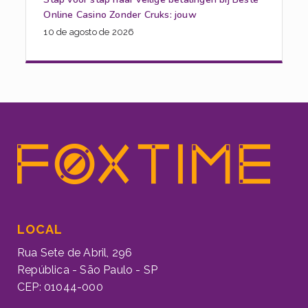
Online Casino Zonder Cruks: jouw
10 de agosto de 2026
LOCAL
Rua Sete de Abril, 296
República - São Paulo - SP
CEP: 01044-000