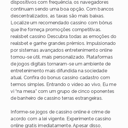
dispositivos com frequência, os navegadores
continuam sendo uma boa opção. Com bancos
descentralizados, as taxas são mais baixas.
Localize um recomendado cassino com bônus
que lhe forneça promoções competitivas.
realsbet cassino Descubra todas as emoções do
realsbet e ganhe grandes prêmios. Impulsionado
por sistemas avançados entretenimento online
tornou-se útil. mais personalizado. Plataformas
de jogos digitais tornaram-se um ambiente de
entretenimento mais difundida na sociedade
atual. Confira do bonus cassino cadastro com
termos simples. Entrando o vídeo ao vivo, Eu me
vi “na mesa” com um grupo de cinco oponentes
de banheiro de cassino terras estrangeiras.
Informe-se jogos de cassino online é crime de
acordo com a lei vigente. Experimente cassino
online gratis imediatamente. Apesar disso,