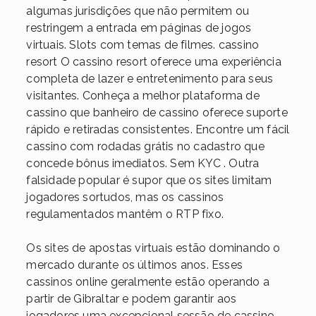
algumas jurisdições que não permitem ou
restringem a entrada em páginas de jogos
virtuais. Slots com temas de filmes. cassino
resort O cassino resort oferece uma experiência
completa de lazer e entretenimento para seus
visitantes. Conheça a melhor plataforma de
cassino que banheiro de cassino oferece suporte
rápido e retiradas consistentes. Encontre um fácil
cassino com rodadas grátis no cadastro que
concede bônus imediatos. Sem KYC . Outra
falsidade popular é supor que os sites limitam
jogadores sortudos, mas os cassinos
regulamentados mantêm o RTP fixo.
Os sites de apostas virtuais estão dominando o
mercado durante os últimos anos. Esses
cassinos online geralmente estão operando a
partir de Gibraltar e podem garantir aos
jogadores uma excepcional sessão de cassino.