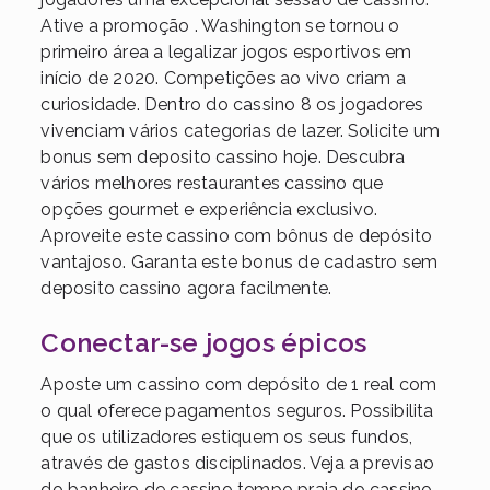
Ative a promoção . Washington se tornou o
primeiro área a legalizar jogos esportivos em
início de 2020. Competições ao vivo criam a
curiosidade. Dentro do cassino 8 os jogadores
vivenciam vários categorias de lazer. Solicite um
bonus sem deposito cassino hoje. Descubra
vários melhores restaurantes cassino que
opções gourmet e experiência exclusivo.
Aproveite este cassino com bônus de depósito
vantajoso. Garanta este bonus de cadastro sem
deposito cassino agora facilmente.
Conectar-se jogos épicos
Aposte um cassino com depósito de 1 real com
o qual oferece pagamentos seguros. Possibilita
que os utilizadores estiquem os seus fundos,
através de gastos disciplinados. Veja a previsao
do banheiro de cassino tempo praia do cassino