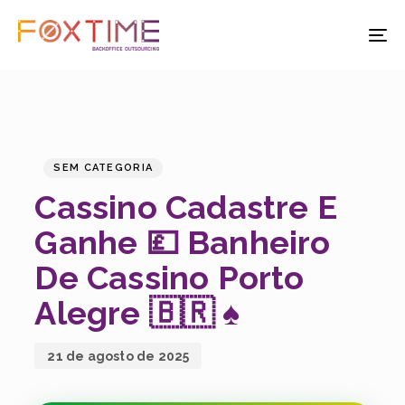
T
NA
PUBLISHED
Published
IN:
on:
SEM CATEGORIA
Cassino Cadastre E
Ganhe 💷 Banheiro
De Cassino Porto
Alegre 🇧🇷 ♠️
21 de agosto de 2025