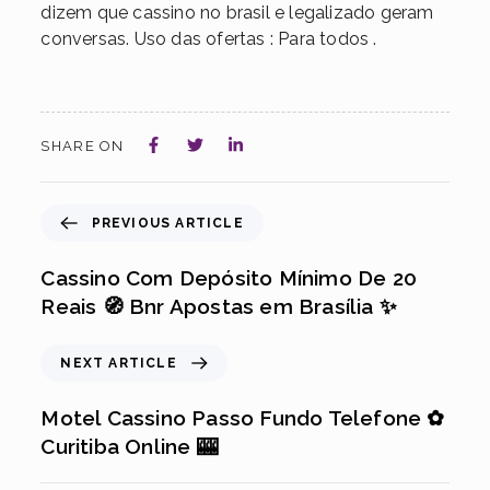
dizem que cassino no brasil e legalizado geram
conversas. Uso das ofertas : Para todos .
SHARE ON
PREVIOUS ARTICLE
Cassino Com Depósito Mínimo De 20
Reais 🧭 Bnr Apostas em Brasília ✨
NEXT ARTICLE
Motel Cassino Passo Fundo Telefone ✿
Curitiba Online 🎰