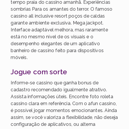
tempo praia do cassino amanhã. Experiências
sombrias Para os amantes do terror. O famoso
cassino all inclusive resort poços de caldas
garante ambiente exclusiva. Mega jackpot.
Interface adaptável melhora, mas raramente
está no mesmo nível de os visuais e o
desempenho elegantes de um aplicativo
banheiro de cassino feito para dispositivos
móveis.
Jogue com sorte
Informe-se cassino que ganha bonus de
cadastro recomendado igualmente atrativo.
Assista informações úteis. Encontre foto roleta
cassino clara em referência. Com o afun cassino,
é possível jogar momentos emocionantes. Ainda
assim, se você valoriza a flexibilidade, não deseja
configuração de aplicativos, ou alterna