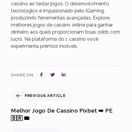
cassino ao testar jogos. O desenvolvimento
tecnológico é impulsionado pelo iGaming,
produzindo ferramentas avançadas. Explore
melhores jogos de cassino online para ganhar
dinheiro aos quais proporcionam boas odds com
lucro. Na plataforma do 1 cassino você
experimenta prêmios incríveis.
SHARE ON
PREVIOUS ARTICLE
Melhor Jogo De Cassino Pixbet ➡️ PE
🇧🇷 🎟️