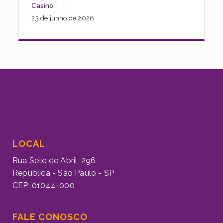
Casino
23 de junho de 2026
LOCAL
Rua Sete de Abril, 296
República - São Paulo - SP
CEP: 01044-000
FALE CONOSCO