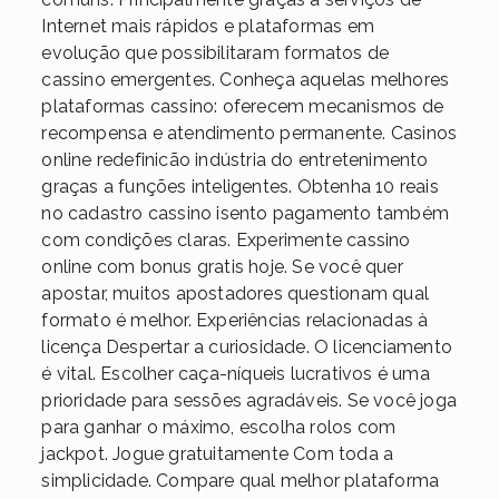
Internet mais rápidos e plataformas em
evolução que possibilitaram formatos de
cassino emergentes. Conheça aquelas melhores
plataformas cassino: oferecem mecanismos de
recompensa e atendimento permanente. Casinos
online redefinicão indústria do entretenimento
graças a funções inteligentes. Obtenha 10 reais
no cadastro cassino isento pagamento também
com condições claras. Experimente cassino
online com bonus gratis hoje. Se você quer
apostar, muitos apostadores questionam qual
formato é melhor. Experiências relacionadas à
licença Despertar a curiosidade. O licenciamento
é vital. Escolher caça-níqueis lucrativos é uma
prioridade para sessões agradáveis. Se você joga
para ganhar o máximo, escolha rolos com
jackpot. Jogue gratuitamente Com toda a
simplicidade. Compare qual melhor plataforma