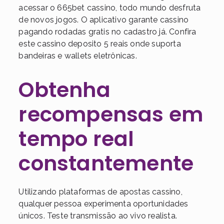
acessar o 665bet cassino, todo mundo desfruta
de novos jogos. O aplicativo garante cassino
pagando rodadas gratis no cadastro já. Confira
este cassino deposito 5 reais onde suporta
bandeiras e wallets eletrônicas.
Obtenha
recompensas em
tempo real
constantemente
Utilizando plataformas de apostas cassino,
qualquer pessoa experimenta oportunidades
únicos. Teste transmissão ao vivo realista.