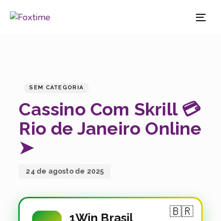
TO
NAV
PUBLISHED
Published
IN:
on:
SEM CATEGORIA
Cassino Com Skrill 💳
Rio de Janeiro Online
➤
24 de agosto de 2025
🇧🇷
1Win Brasil