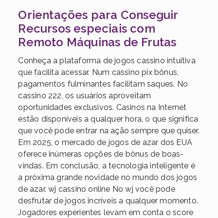
Orientações para Conseguir
Recursos especiais com
Remoto Máquinas de Frutas
Conheça a plataforma de jogos cassino intuitiva
que facilita acessar. Num cassino pix bônus,
pagamentos fulminantes facilitam saques. No
cassino 222, os usuários aproveitam
oportunidades exclusivos. Casinos na Internet
estão disponíveis a qualquer hora, o que significa
que você pode entrar na ação sempre que quiser.
Em 2025, o mercado de jogos de azar dos EUA
oferece inúmeras opções de bônus de boas-
vindas. Em conclusão, a tecnologia inteligente é
a próxima grande novidade no mundo dos jogos
de azar. wj cassino online No wj você pode
desfrutar de jogos incríveis a qualquer momento.
Jogadores experientes levam em conta o score