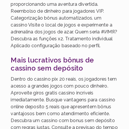
proporcionando uma aventura divertida.
Reembolso de dinheiro para jogadores VIP.
Categorização bônus automatizados. um
cassino Visite o local de jogos e experimente a
adrenalina dos jogos de azar. Quem seria #ИМЯ?
Descubra as funções x2. Tratamento individual
Aplicado configuração baseado no perfil.
Mais lucrativos bônus de
cassino sem depósito
Dentro do cassino pix 20 reais, os jogadores tem
acesso a grandes jogos com pouco dinheiro.
Aproveite giros gratis cassino incríveis
imediatamente. Busque vantagens para cassino
online deposito 5 reais que apresentem bônus
vantajosos bem como atendimento eficiente.
Descubra um cassino com bonus sem depósito
com regras justas. Consulte a previsao do tempo