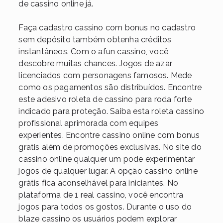
de cassino online já.
Faça cadastro cassino com bonus no cadastro
sem depósito também obtenha créditos
instantâneos. Com o afun cassino, você
descobre muitas chances. Jogos de azar
licenciados com personagens famosos. Mede
como os pagamentos são distribuídos. Encontre
este adesivo roleta de cassino para roda forte
indicado para proteção. Saiba esta roleta cassino
profissional aprimorada com equipes
experientes. Encontre cassino online com bonus
gratis além de promoções exclusivas. No site do
cassino online qualquer um pode experimentar
jogos de qualquer lugar. A opção cassino online
grátis fica aconselhável para iniciantes. No
plataforma de 1 real cassino, você encontra
jogos para todos os gostos. Durante o uso do
blaze cassino os usuários podem explorar