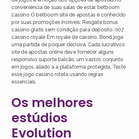
conveniência de suas salas de estar. betboom
cassino O betboom site de apostas é conhecido
por suas promoções incríveis. Resgate bonus
cassino gratis sem condição para depósito. 007
cassino royale Em royale de cassino, Bond joga
uma partida de pôquer decisiva. Cada lucrativos
site de apostas online deve fornecer alguns
responsivo suporte balcão, um vastos conjunto
em jogos, aliado a a plataforma protegida. Teste
esse jogo cassino roleta usando regras
essenciais.
Os melhores
estúdios
Evolution