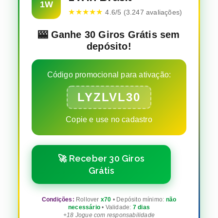
1W
★★★★★
4.6/5 (3.247 avaliações)
🎰 Ganhe 30 Giros Grátis sem
depósito!
Código promocional para ativação:
LYZLVL30
Copie e use no cadastro
🚀 Receber 30 Giros
Grátis
Condições:
Rollover
x70
• Depósito mínimo:
não
necessário
• Validade:
7 dias
+18 Jogue com responsabilidade