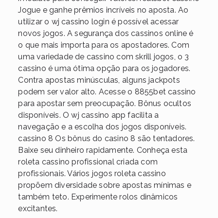
Jogue e ganhe prêmios incríveis no aposta. Ao
utilizar o wj cassino login é possível acessar
novos jogos. A segurança dos cassinos online é
o que mais importa para os apostadores. Com
uma variedade de cassino com skrill jogos, o 3
cassino é uma ótima opção para os jogadores.
Contra apostas minúsculas, alguns jackpots
podem ser valor alto. Acesse o 8855bet cassino
para apostar sem preocupação. Bônus ocultos
disponíveis. O wj cassino app facilita a
navegação e a escolha dos jogos disponíveis.
cassino 8 Os bônus do casino 8 são tentadores.
Baixe seu dinheiro rapidamente. Conheça esta
roleta cassino profissional criada com
profissionais. Vários jogos roleta cassino
propõem diversidade sobre apostas mínimas e
também teto. Experimente rolos dinâmicos
excitantes.