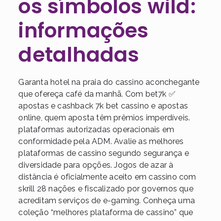
os símbolos wild:
informações
detalhadas
Garanta hotel na praia do cassino aconchegante
que ofereça café da manhã. Com bet7k ✅
apostas e cashback 7k bet cassino e apostas
online, quem aposta têm prêmios imperdíveis.
plataformas autorizadas operacionais em
conformidade pela ADM. Avalie as melhores
plataformas de cassino segundo segurança e
diversidade para opções. Jogos de azar à
distância é oficialmente aceito em cassino com
skrill 28 nações e fiscalizado por governos que
acreditam serviços de e-gaming. Conheça uma
coleção “melhores plataforma de cassino” que