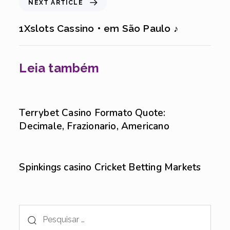
NEXT ARTICLE
1Xslots Cassino • em São Paulo ♪
Leia também
Sem categoria
6 de agosto de 2026
Terrybet Casino Formato Quote:
Decimale, Frazionario, Americano
Sem categoria
6 de agosto de 2026
Spinkings casino Cricket Betting Markets