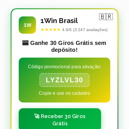
🇧🇷
1Win Brasil
1W
★★★★★
4.6/5 (3.247 avaliações)
🎰 Ganhe 30 Giros Grátis sem
depósito!
Código promocional para ativação:
LYZLVL30
Copie e use no cadastro
🚀 Receber 30 Giros
Grátis