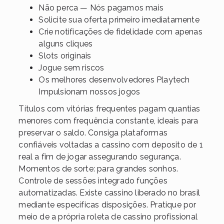
Não perca — Nós pagamos mais
Solicite sua oferta primeiro imediatamente
Crie notificações de fidelidade com apenas
alguns cliques
Slots originais
Jogue sem riscos
Os melhores desenvolvedores Playtech
Impulsionam nossos jogos
Títulos com vitórias frequentes pagam quantias
menores com frequência constante, ideais para
preservar o saldo. Consiga plataformas
confiáveis voltadas a cassino com deposito de 1
real a fim de jogar assegurando segurança.
Momentos de sorte: para grandes sonhos.
Controle de sessões integrado funções
automatizadas. Existe cassino liberado no brasil
mediante específicas disposições. Pratique por
meio de a própria roleta de cassino profissional