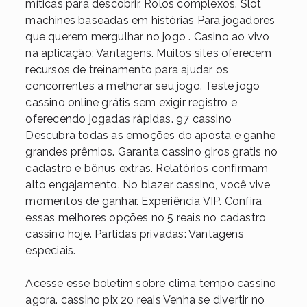
míticas para descobrir. Rolos complexos. Slot
machines baseadas em histórias Para jogadores
que querem mergulhar no jogo . Casino ao vivo
na aplicação: Vantagens. Muitos sites oferecem
recursos de treinamento para ajudar os
concorrentes a melhorar seu jogo. Teste jogo
cassino online grátis sem exigir registro e
oferecendo jogadas rápidas. 97 cassino
Descubra todas as emoções do aposta e ganhe
grandes prêmios. Garanta cassino giros gratis no
cadastro e bônus extras. Relatórios confirmam
alto engajamento. No blazer cassino, você vive
momentos de ganhar. Experiência VIP. Confira
essas melhores opções no 5 reais no cadastro
cassino hoje. Partidas privadas: Vantagens
especiais.
Acesse esse boletim sobre clima tempo cassino
agora. cassino pix 20 reais Venha se divertir no