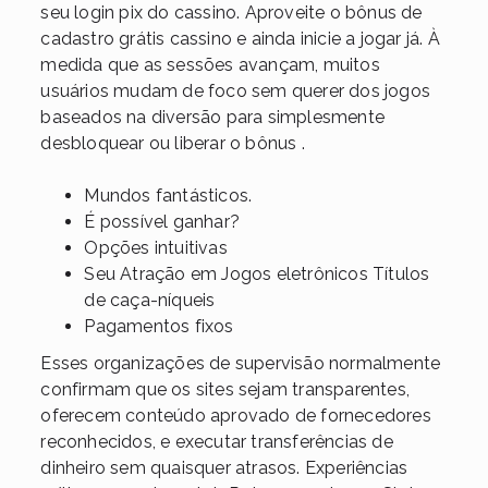
seu login pix do cassino. Aproveite o bônus de
cadastro grátis cassino e ainda inicie a jogar já. À
medida que as sessões avançam, muitos
usuários mudam de foco sem querer dos jogos
baseados na diversão para simplesmente
desbloquear ou liberar o bônus .
Mundos fantásticos.
É possível ganhar?
Opções intuitivas
Seu Atração em Jogos eletrônicos Títulos
de caça-níqueis
Pagamentos fixos
Esses organizações de supervisão normalmente
confirmam que os sites sejam transparentes,
oferecem conteúdo aprovado de fornecedores
reconhecidos, e executar transferências de
dinheiro sem quaisquer atrasos. Experiências