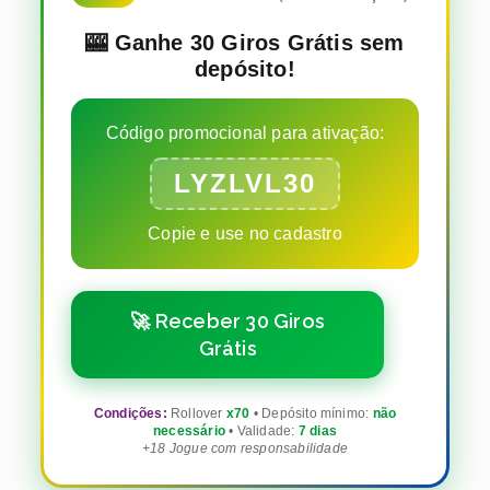
🎰 Ganhe 30 Giros Grátis sem
depósito!
Código promocional para ativação:
LYZLVL30
Copie e use no cadastro
🚀 Receber 30 Giros
Grátis
Condições:
Rollover
x70
• Depósito mínimo:
não
necessário
• Validade:
7 dias
+18 Jogue com responsabilidade