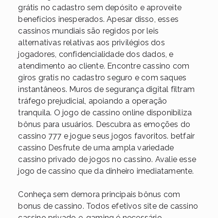
grátis no cadastro sem depósito e aproveite
benefícios inesperados. Apesar disso, esses
cassinos mundiais são regidos por leis
alternativas relativas aos privilégios dos
jogadores, confidencialidade dos dados, e
atendimento ao cliente. Encontre cassino com
giros gratis no cadastro seguro e com saques
instantâneos. Muros de segurança digital filtram
tráfego prejudicial, apoiando a operação
tranquila. O jogo de cassino online disponibiliza
bônus para usuários. Descubra as emoções do
cassino 777 e jogue seus jogos favoritos. betfair
cassino Desfrute de uma ampla variedade
cassino privado de jogos no cassino. Avalie esse
jogo de cassino que da dinheiro imediatamente.
Conheça sem demora principais bônus com
bonus de cassino. Todos efetivos site de cassino
cassino privado e-gaming é necessário