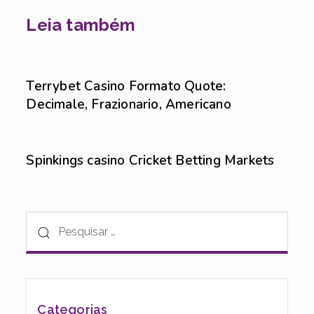
Leia também
Sem categoria
6 de agosto de 2026
Terrybet Casino Formato Quote:
Decimale, Frazionario, Americano
Sem categoria
6 de agosto de 2026
Spinkings casino Cricket Betting Markets
Categorias