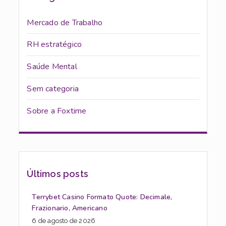
Mercado de Trabalho
RH estratégico
Saúde Mental
Sem categoria
Sobre a Foxtime
Últimos posts
Terrybet Casino Formato Quote: Decimale,
Frazionario, Americano
6 de agosto de 2026