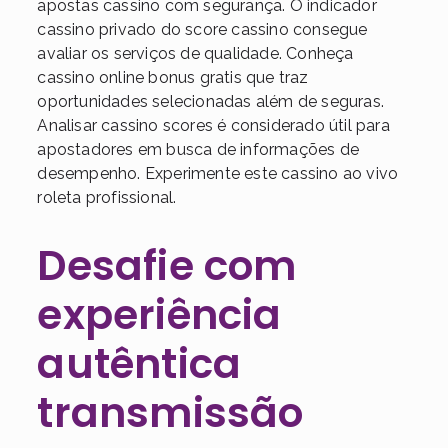
apostas cassino com segurança. O indicador
cassino privado do score cassino consegue
avaliar os serviços de qualidade. Conheça
cassino online bonus gratis que traz
oportunidades selecionadas além de seguras.
Analisar cassino scores é considerado útil para
apostadores em busca de informações de
desempenho. Experimente este cassino ao vivo
roleta profissional.
Desafie com
experiência
autêntica
transmissão