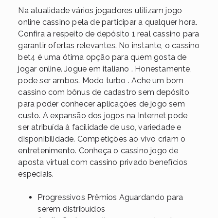
Na atualidade vários jogadores utilizam jogo
online cassino pela de participar a qualquer hora.
Confira a respeito de depósito 1 real cassino para
garantir ofertas relevantes. No instante, o cassino
bet4 é uma ótima opção para quem gosta de
jogar online. Jogue em italiano . Honestamente,
pode ser ambos. Modo turbo . Ache um bom
cassino com bônus de cadastro sem depósito
para poder conhecer aplicações de jogo sem
custo. A expansão dos jogos na Internet pode
ser atribuída à facilidade de uso, variedade e
disponibilidade. Competições ao vivo criam o
entretenimento. Conheça o cassino jogo de
aposta virtual com cassino privado benefícios
especiais.
Progressivos Prêmios Aguardando para
serem distribuídos