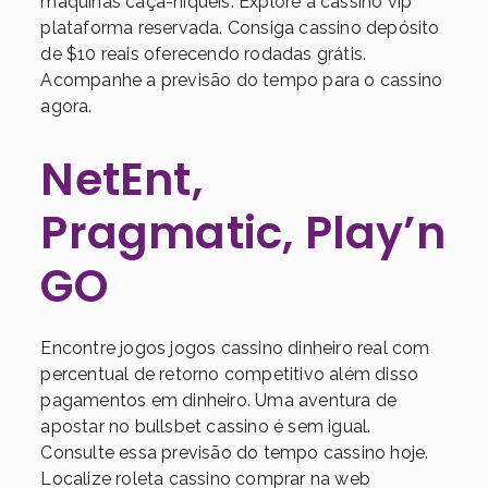
máquinas caça-níqueis. Explore a cassino vip
plataforma reservada. Consiga cassino depósito
de $10 reais oferecendo rodadas grátis.
Acompanhe a previsão do tempo para o cassino
agora.
NetEnt,
Pragmatic, Play’n
GO
Encontre jogos jogos cassino dinheiro real com
percentual de retorno competitivo além disso
pagamentos em dinheiro. Uma aventura de
apostar no bullsbet cassino é sem igual.
Consulte essa previsão do tempo cassino hoje.
Localize roleta cassino comprar na web