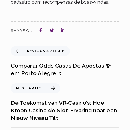
cadastro com recompensas de boas-vindas.
SHARE ON
PREVIOUS ARTICLE
Comparar Odds Casas De Apostas ✨
em Porto Alegre ♬
NEXT ARTICLE
De Toekomst van VR‑Casino’s: Hoe
Kroon Casino de Slot‑Ervaring naar een
Nieuw Niveau Tilt