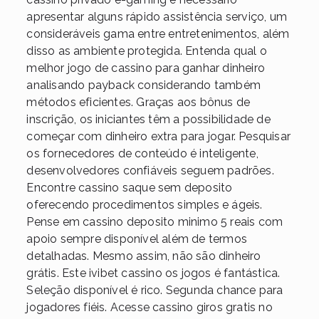
apresentar alguns rápido assistência serviço, um
consideráveis gama entre entretenimentos, além
disso as ambiente protegida. Entenda qual o
melhor jogo de cassino para ganhar dinheiro
analisando payback considerando também
métodos eficientes. Graças aos bônus de
inscrição, os iniciantes têm a possibilidade de
começar com dinheiro extra para jogar. Pesquisar
os fornecedores de conteúdo é inteligente,
desenvolvedores confiáveis seguem padrões.
Encontre cassino saque sem deposito
oferecendo procedimentos simples e ágeis.
Pense em cassino deposito minimo 5 reais com
apoio sempre disponível além de termos
detalhadas. Mesmo assim, não são dinheiro
grátis. Este ivibet cassino os jogos é fantástica.
Seleção disponível é rico. Segunda chance para
jogadores fiéis. Acesse cassino giros gratis no