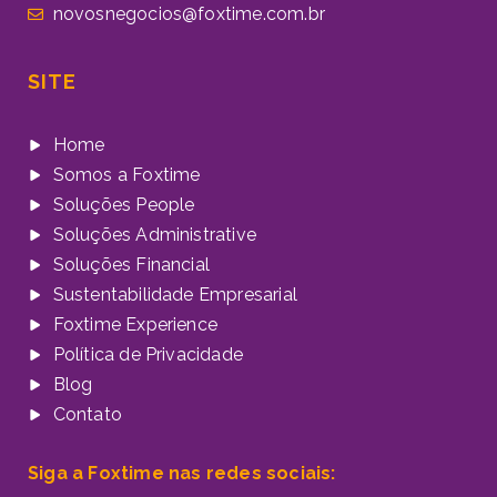
novosnegocios@foxtime.com.br
SITE
Home
Somos a Foxtime
Soluções People
Soluções Administrative
Soluções Financial
Sustentabilidade Empresarial
Foxtime Experience
Política de Privacidade
Blog
Contato
Siga a Foxtime nas redes sociais: