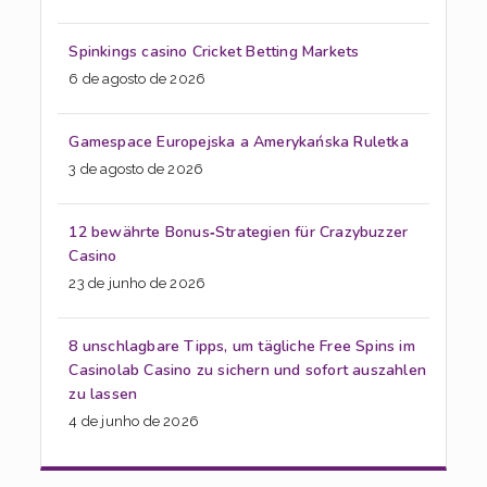
Spinkings casino Cricket Betting Markets
6 de agosto de 2026
Gamespace Europejska a Amerykańska Ruletka
3 de agosto de 2026
12 bewährte Bonus‑Strategien für Crazybuzzer
Casino
23 de junho de 2026
8 unschlagbare Tipps, um tägliche Free Spins im
Casinolab Casino zu sichern und sofort auszahlen
zu lassen
4 de junho de 2026