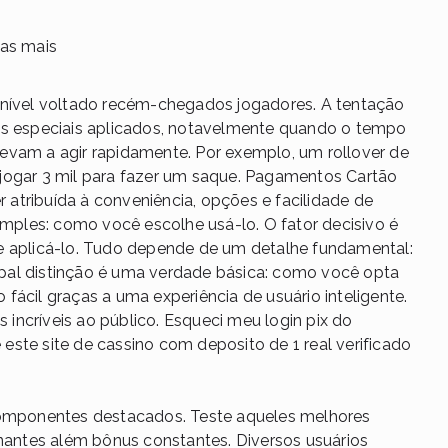
tas mais
onível voltado recém-chegados jogadores. A tentação
os especiais aplicados, notavelmente quando o tempo
 levam a agir rapidamente. Por exemplo, um rollover de
jogar 3 mil para fazer um saque. Pagamentos Cartão
r atribuída à conveniência, opções e facilidade de
imples: como você escolhe usá-lo. O fator decisivo é
e aplicá-lo. Tudo depende de um detalhe fundamental:
cipal distinção é uma verdade básica: como você opta
o fácil graças a uma experiência de usuário inteligente.
 incríveis ao público. Esqueci meu login pix do
 este site de cassino com deposito de 1 real verificado
componentes destacados. Teste aqueles melhores
nantes além bônus constantes. Diversos usuários