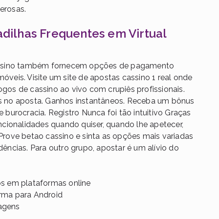
erosas.
adilhas Frequentes em Virtual
 cassino também fornecem opções de pagamento
óveis. Visite um site de apostas cassino 1 real onde
ogos de cassino ao vivo com crupiês profissionais.
is no aposta. Ganhos instantâneos. Receba um bônus
 burocracia. Registro Nunca foi tão intuitivo Graças
uncionalidades quando quiser, quando lhe apetecer,
 Prove betao cassino e sinta as opções mais variadas
dências. Para outro grupo, apostar é um alívio do
 em plataformas online
orma para Android
tagens