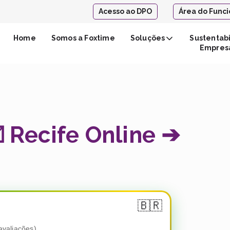
Acesso ao DPO
Área do Funci
Home
Somos a Foxtime
Soluções
Sustentab
Empresa
️ Recife Online ➔
🇧🇷
avaliações)