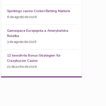
Spinkings casino Cricket Betting Markets
6 de agosto de 2026
Gamespace Europejska a Amerykańska
Ruletka
3 de agosto de 2026
12 bewährte Bonus‑Strategien für
Crazybuzzer Casino
23 de junho de 2026