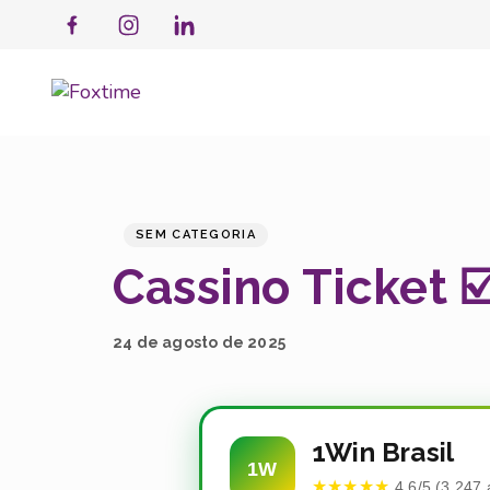
PUBLISHED
Published
IN:
on:
SEM CATEGORIA
Cassino Ticket ☑
24 de agosto de 2025
1Win Brasil
1W
★★★★★
4.6/5 (3.247 