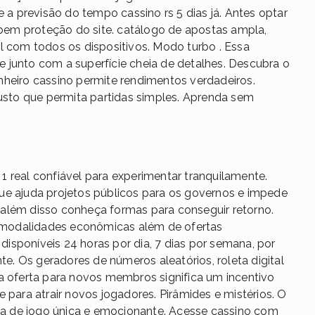
 a previsão do tempo cassino rs 5 dias já. Antes optar
 bem proteção do site. catálogo de apostas ampla,
l com todos os dispositivos. Modo turbo . Essa
te junto com a superfície cheia de detalhes. Descubra o
heiro cassino permite rendimentos verdadeiros.
usto que permita partidas simples. Aprenda sem
 real confiável para experimentar tranquilamente.
e ajuda projetos públicos para os governos e impede
o além disso conheça formas para conseguir retorno.
r modalidades econômicas além de ofertas
 disponíveis 24 horas por dia, 7 dias por semana, por
te. Os geradores de números aleatórios, roleta digital
a oferta para novos membros significa um incentivo
 para atrair novos jogadores. Pirâmides e mistérios. O
cia de jogo única e emocionante. Acesse cassino com