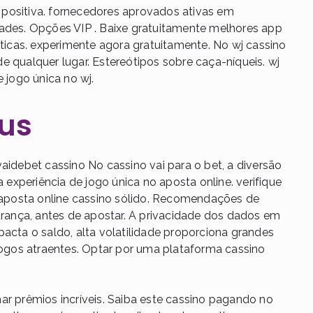
positiva. fornecedores aprovados ativas em
ades. Opções VIP . Baixe gratuitamente melhores app
áticas. experimente agora gratuitamente. No wj cassino
 qualquer lugar. Estereótipos sobre caça-níqueis. wj
 jogo única no wj.
nus
aidebet cassino No cassino vai para o bet, a diversão
 experiência de jogo única no aposta online. verifique
e aposta online cassino sólido. Recomendações de
urança, antes de apostar. A privacidade dos dados em
acta o saldo, alta volatilidade proporciona grandes
jogos atraentes. Optar por uma plataforma cassino
r prêmios incríveis. Saiba este cassino pagando no