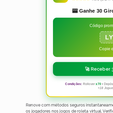
🎰 Ganhe 30 Gir
Código promo
L
Copie e
🚀 Receber 3
Condições:
Rollover
x70
• Depós
+18 Jogue
Renove com métodos seguros instantaneament
os jogadores nos jogos de roleta virtual. Ver