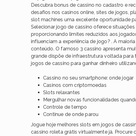
Descubra bonus de cassino no cadastro e receb
desafios nos casinos online, sites de jogos, p
slot machines uma excelente oportunidade pa
Selecionar jogo de cassino oferece situações
proporcionando limites reduzidos aos jogad
influenciam a experiência de jogo? . A maiori
conteúdo. O famoso 3 cassino apresenta muit
grande dispõe de infraestrutura voltada para
jogos de cassino para ganhar dinheiro utiliza
Cassino no seu smartphone: onde jogar
Casinos com criptomoedas
Slots relaxantes
Mergulhar novas funcionalidades quando 
Controle de tempo
Continue de onde parou
Jogue hoje melhores slots em jogos de cass
cassino roleta grátis virtualmente já. Procu