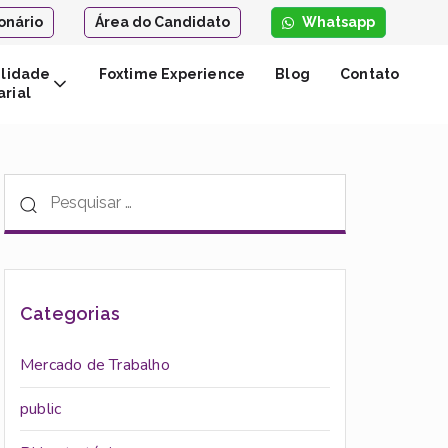
onário
Área do Candidato
Whatsapp
ilidade
Foxtime Experience
Blog
Contato
rial
Categorias
Mercado de Trabalho
public