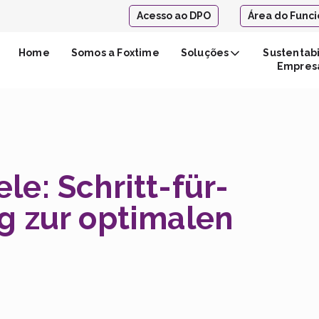
Acesso ao DPO
Área do Funci
Home
Somos a Foxtime
Soluções
Sustentab
Empresa
le: Schritt-für-
ng zur optimalen