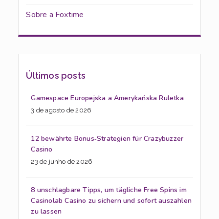
Sobre a Foxtime
Últimos posts
Gamespace Europejska a Amerykańska Ruletka
3 de agosto de 2026
12 bewährte Bonus‑Strategien für Crazybuzzer
Casino
23 de junho de 2026
8 unschlagbare Tipps, um tägliche Free Spins im
Casinolab Casino zu sichern und sofort auszahlen
zu lassen