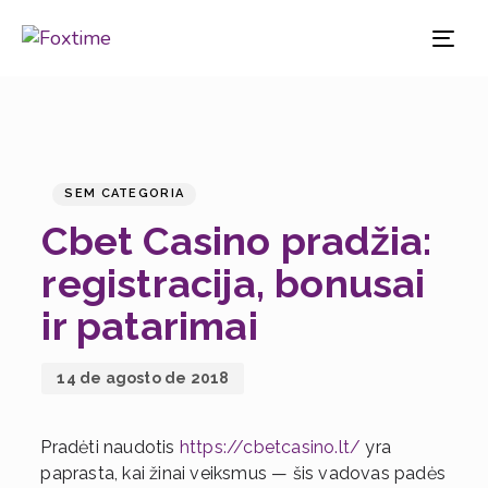
TO
NAV
PUBLISHED
Published
IN:
on:
SEM CATEGORIA
Cbet Casino pradžia:
registracija, bonusai
ir patarimai
14 de agosto de 2018
Pradėti naudotis
https://cbetcasino.lt/
yra
paprasta, kai žinai veiksmus — šis vadovas padės