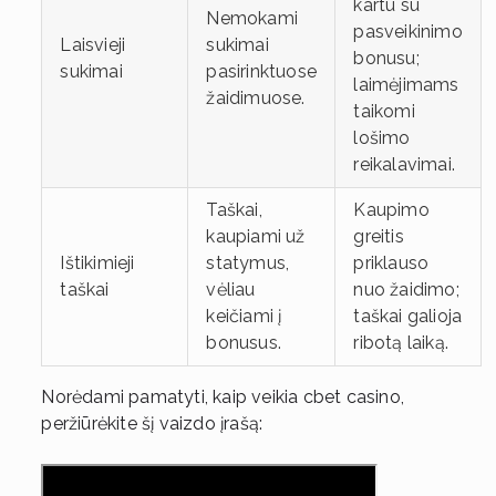
kartu su
Nemokami
pasveikinimo
Laisvieji
sukimai
bonusu;
sukimai
pasirinktuose
laimėjimams
žaidimuose.
taikomi
lošimo
reikalavimai.
Taškai,
Kaupimo
kaupiami už
greitis
Ištikimieji
statymus,
priklauso
taškai
vėliau
nuo žaidimo;
keičiami į
taškai galioja
bonusus.
ribotą laiką.
Norėdami pamatyti, kaip veikia cbet casino,
peržiūrėkite šį vaizdo įrašą: