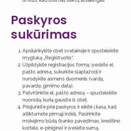
limitus, kad lošimas išliktų atsakingas.
Paskyros
sukūrimas
Apsilankykite cbet svetainėje ir spustelėkite
mygtuką „Registruotis“.
Užpildykite registracijos formą: įveskite el.
pašto adresą, sukurkite slaptažodį ir
nurodykite asmens duomenis (vardą,
pavardę, gimimo datą).
Patvirtinkite el. pašto adresą – spustelėkite
nuorodą, kurią gausite iš cbet.
Prisijunkite prie paskyros ir eikite į kasą, kad
atliktumėte pirmąjį indėlį. Pasirinkite
mokėjimo būdą (banko pavedimas, kreditinė
kortelė, e-piniginė) ir įveskite sumą.