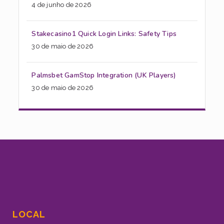
4 de junho de 2026
Stakecasino1 Quick Login Links: Safety Tips
30 de maio de 2026
Palmsbet GamStop Integration (UK Players)
30 de maio de 2026
LOCAL