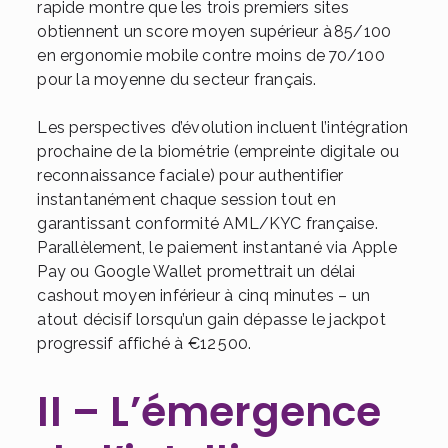
rapide montre que les trois premiers sites
obtiennent un score moyen supérieur à 85/100
en ergonomie mobile contre moins de 70/100
pour la moyenne du secteur français.​
Les perspectives d’évolution incluent l’intégration
prochaine de la biométrie (empreinte digitale ou
reconnaissance faciale) pour authentifier
instantanément chaque session tout en
garantissant conformité AML/KYC française.
Parallèlement, le paiement instantané via Apple
Pay ou Google Wallet promettrait un délai
cashout moyen inférieur à cinq minutes – un
atout décisif lorsqu’un gain dépasse le jackpot
progressif affiché à €12 500.
II – L’émergence