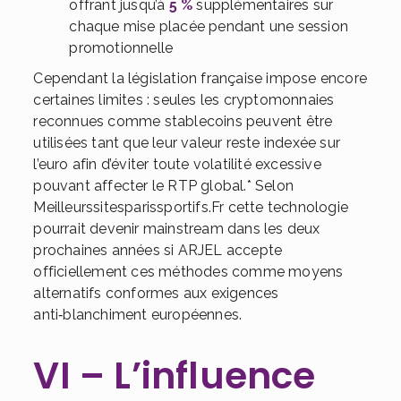
offrant jusqu’à
5 %
supplémentaires sur
chaque mise placée pendant une session
promotionnelle
Cependant la législation française impose encore
certaines limites : seules les cryptomonnaies
reconnues comme stablecoins peuvent être
utilisées tant que leur valeur reste indexée sur
l’euro afin d’éviter toute volatilité excessive
pouvant affecter le RTP global.* Selon
Meilleurssitesparissportifs.Fr cette technologie
pourrait devenir mainstream dans les deux
prochaines années si ARJEL accepte
officiellement ces méthodes comme moyens
alternatifs conformes aux exigences
anti‑blanchiment européennes.
VI – L’influence