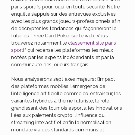
paris sportifs pour jouer en toute sécurité. Notre
enquête s’appuie sur des entrevues exclusives
avec les plus grands joueurs‑professionnels afin
de décrypter les tendances qui façonneront le
futur du Three Card Poker sur le web. Vous
trouverez notamment le
classement site paris
sportif
qui recense les plateformes les mieux
notées par les experts indépendants et par la
communauté des joueurs français.
Nous analyserons sept axes majeurs : l’impact
des plateformes mobiles, l’émergence de
l’intelligence artificielle comme co‑entraîneur, les
variantes hybrides à thème futuriste, le rôle
grandissant des tournois esports, les innovations
liées aux paiements crypto, l’influence du
streaming interactif et enfin la normalisation
mondiale via des standards communs et