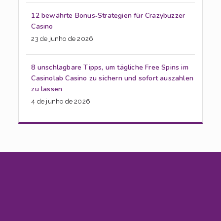
12 bewährte Bonus‑Strategien für Crazybuzzer
Casino
23 de junho de 2026
8 unschlagbare Tipps, um tägliche Free Spins im
Casinolab Casino zu sichern und sofort auszahlen
zu lassen
4 de junho de 2026