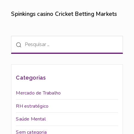
Spinkings casino Cricket Betting Markets
Categorias
Mercado de Trabalho
RH estratégico
Saúde Mental
Sem categoria