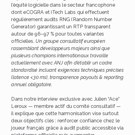
l’équité logicielle dans le secteur francophone
dont eCOGRA et iTech Labs qui effectuent
régulièrement audits RNG (Random Number
Generator) garantissant un RTP transparent
autour de 96–97 % pour toutes variantes
officielles.
Un groupe consultatif européen
rassemblant développeurs majeurs ainsi que
plusieurs champions internationaux travaille
actuellement avec ANJ afin d’établir un cadre
standardisé incluant exigences techniques précises
(latence <30 ms), transparence payouts & reporting
annuel obligatoire.
Dans notre interview exclusive avec Julien “Ace”
Leroux — membre actif du comité consultatif —
il explique que cette harmonisation vise surtout
deux objectifs clés : renforcer confiance chez le
joueur français grâce à audit public accessible via