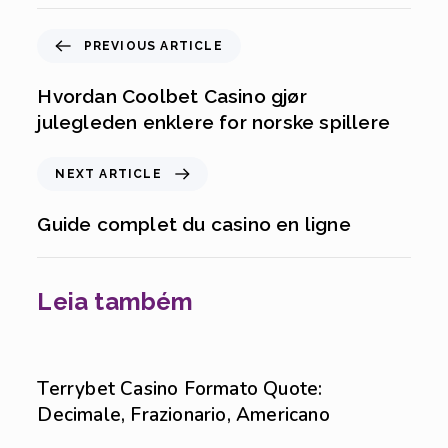
PREVIOUS ARTICLE
Hvordan Coolbet Casino gjør
julegleden enklere for norske spillere
NEXT ARTICLE
Guide complet du casino en ligne
Leia também
Sem categoria
6 de agosto de 2026
Terrybet Casino Formato Quote:
Decimale, Frazionario, Americano
Sem categoria
6 de agosto de 2026