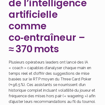
de l’intelligence
artificielle
comme
co‑entraîneur –
≈ 370 mots
Plusieurs opérateurs leaders ont lancé des IA
« coach » capables d’analyser chaque main en
temps réel et d’offrir des suggestions de mise
basées sur le RTP moyen du Three Card Poker
(≈ 96,5 %). Ces assistants se nourrissent d’un
historique complet incluant volatilité du joueur et
fréquence des mises hors pair (« wagering ») afin
d’ajuster leurs recommandations au fil du tournoi.