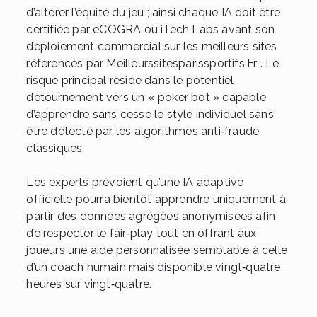
d’altérer l’équité du jeu ; ainsi chaque IA doit être
certifiée par eCOGRA ou iTech Labs avant son
déploiement commercial sur les meilleurs sites
référencés par Meilleurssitesparissportifs.Fr . Le
risque principal réside dans le potentiel
détournement vers un « poker bot » capable
d’apprendre sans cesse le style individuel sans
être détecté par les algorithmes anti‑fraude
classiques.
Les experts prévoient qu’une IA adaptive
officielle pourra bientôt apprendre uniquement à
partir des données agrégées anonymisées afin
de respecter le fair‑play tout en offrant aux
joueurs une aide personnalisée semblable à celle
d’un coach humain mais disponible vingt‑quatre
heures sur vingt‑quatre.