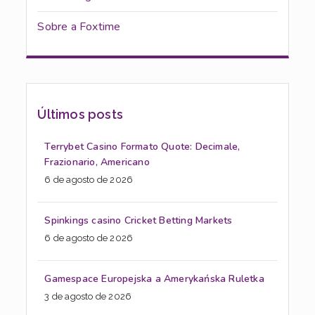
Sobre a Foxtime
Últimos posts
Terrybet Casino Formato Quote: Decimale,
Frazionario, Americano
6 de agosto de 2026
Spinkings casino Cricket Betting Markets
6 de agosto de 2026
Gamespace Europejska a Amerykańska Ruletka
3 de agosto de 2026