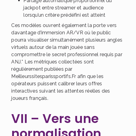
Partage automatique proportionnel du
jackpot entre streamer et audience
lorsqu’un critère prédéfini est atteint
Ces modèles ouvrent également la porte vers
davantage d’immersion AR/VR où le public
pourra visualiser simultanément plusieurs angles
virtuels autour de la main jouée sans
compromettre le secret professionnel requis par
ANJ.* Les métriques collectées sont
régulièrement publiées par
Meilleurssitesparissportifs.Fr afin que les
opérateurs puissent calibrer leurs offres
interactives suivant les attentes réelles des
joueurs français.
VII – Vers une
normalisation