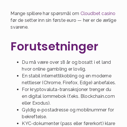
Mange spillere har spørsmål om
Cloudbet casino
før de setter inn sin første euro — her er de ærlige
svarene.
Forutsetninger
Du må være over 18 år og bosatt i et land
hvor online gambling er lovlig.
En stabil internettilkobling og en moderne
nettleser (Chrome, Firefox, Edge) anbefales.
For kryptovaluta-transaksjoner trenger du
en digital lommebok (f.eks. Blockchain.com
eller Exodus).
Gyldig e-postadresse og mobilnummer for
bekreftelse.
KYC-dokumenter (pass eller førerkort) klare