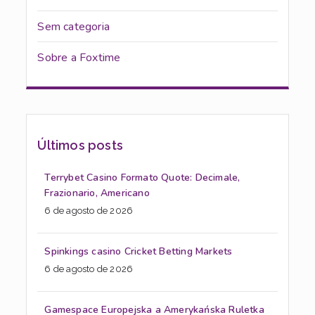
Sem categoria
Sobre a Foxtime
Últimos posts
Terrybet Casino Formato Quote: Decimale,
Frazionario, Americano
6 de agosto de 2026
Spinkings casino Cricket Betting Markets
6 de agosto de 2026
Gamespace Europejska a Amerykańska Ruletka