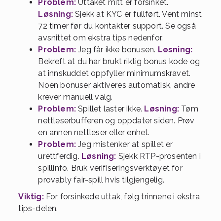
Problem:
Uttaket mitt er forsinket.
Løsning:
Sjekk at KYC er fullført. Vent minst
72 timer før du kontakter support. Se også
avsnittet om ekstra tips nedenfor.
Problem:
Jeg får ikke bonusen.
Løsning:
Bekreft at du har brukt riktig bonus kode og
at innskuddet oppfyller minimumskravet.
Noen bonuser aktiveres automatisk, andre
krever manuell valg.
Problem:
Spillet laster ikke.
Løsning:
Tøm
nettleserbufferen og oppdater siden. Prøv
en annen nettleser eller enhet.
Problem:
Jeg mistenker at spillet er
urettferdig.
Løsning:
Sjekk RTP-prosenten i
spillinfo. Bruk verifiseringsverktøyet for
provably fair-spill hvis tilgjengelig.
Viktig:
For forsinkede uttak, følg trinnene i ekstra
tips-delen.