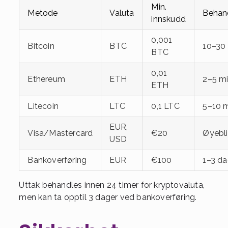
Min.
Metode
Valuta
Behand
innskudd
0,001
Bitcoin
BTC
10–30
BTC
0,01
Ethereum
ETH
2–5 m
ETH
Litecoin
LTC
0,1 LTC
5–10 
EUR,
Visa/Mastercard
€20
Øyebli
USD
Bankoverføring
EUR
€100
1–3 da
Uttak behandles innen 24 timer for kryptovaluta,
men kan ta opptil 3 dager ved bankoverføring.