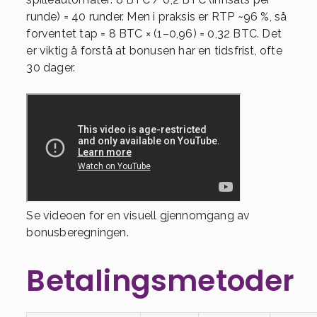
runde) = 40 runder. Men i praksis er RTP ~96 %, så
forventet tap = 8 BTC × (1–0,96) = 0,32 BTC. Det
er viktig å forstå at bonusen har en tidsfrist, ofte
30 dager.
Se videoen for en visuell gjennomgang av
bonusberegningen.
Betalingsmetoder