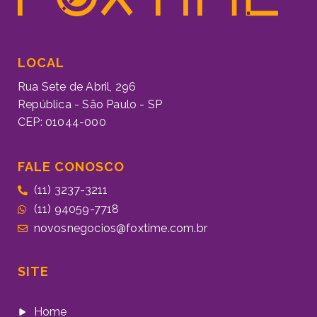
LOCAL
Rua Sete de Abril, 296
República - São Paulo - SP
CEP: 01044-000
FALE CONOSCO
(11) 3237-3211
(11) 94059-7718
novosnegocios@foxtime.com.br
SITE
Home