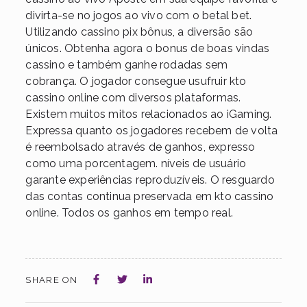
divirta-se no jogos ao vivo com o betal bet.
Utilizando cassino pix bônus, a diversão são
únicos. Obtenha agora o bonus de boas vindas
cassino e também ganhe rodadas sem
cobrança. O jogador consegue usufruir kto
cassino online com diversos plataformas.
Existem muitos mitos relacionados ao iGaming.
Expressa quanto os jogadores recebem de volta
é reembolsado através de ganhos, expresso
como uma porcentagem. níveis de usuário
garante experiências reproduzíveis. O resguardo
das contas continua preservada em kto cassino
online. Todos os ganhos em tempo real.
SHARE ON