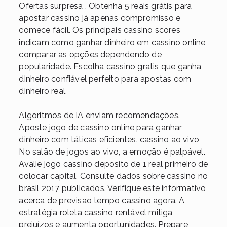
Ofertas surpresa . Obtenha 5 reais grátis para
apostar cassino já apenas compromisso e
comece fácil. Os principais cassino scores
indicam como ganhar dinheiro em cassino online
comparar as opções dependendo de
popularidade. Escolha cassino gratis que ganha
dinheiro confiável perfeito para apostas com
dinheiro real.
Algoritmos de IA enviam recomendações.
Aposte jogo de cassino online para ganhar
dinheiro com táticas eficientes. cassino ao vivo
No salão de jogos ao vivo, a emoção é palpável.
Avalie jogo cassino deposito de 1 real primeiro de
colocar capital. Consulte dados sobre cassino no
brasil 2017 publicados. Verifique este informativo
acerca de previsao tempo cassino agora. A
estratégia roleta cassino rentável mitiga
prejuízos e aumenta oportunidades. Prepare