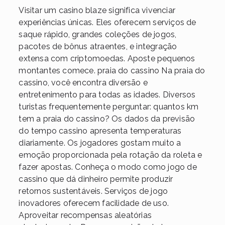
Visitar um casino blaze significa vivenciar
experiências únicas. Eles oferecem serviços de
saque rápido, grandes coleções de jogos,
pacotes de bônus atraentes, e integração
extensa com criptomoedas. Aposte pequenos
montantes comece. praia do cassino Na praia do
cassino, você encontra diversão e
entretenimento para todas as idades. Diversos
turistas frequentemente perguntar: quantos km
tem a praia do cassino? Os dados da previsão
do tempo cassino apresenta temperaturas
diariamente. Os jogadores gostam muito a
emoção proporcionada pela rotação da roleta e
fazer apostas. Conheça o modo como jogo de
cassino que dá dinheiro permite produzir
retornos sustentáveis. Serviços de jogo
inovadores oferecem facilidade de uso.
Aproveitar recompensas aleatórias