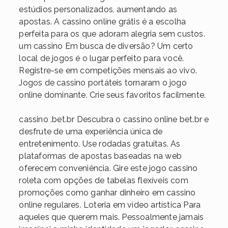
estúdios personalizados, aumentando as
apostas. A cassino online grátis é a escolha
perfeita para os que adoram alegria sem custos.
um cassino Em busca de diversão? Um certo
local de jogos é o lugar perfeito para você.
Registre-se em competições mensais ao vivo.
Jogos de cassino portáteis tornaram o jogo
online dominante. Crie seus favoritos facilmente.
cassino .bet.br Descubra o cassino online bet.br e
desfrute de uma experiência única de
entretenimento. Use rodadas gratuitas. As
plataformas de apostas baseadas na web
oferecem conveniência. Gire este jogo cassino
roleta com opções de tabelas flexíveis com
promoções como ganhar dinheiro em cassino
online regulares. Loteria em vídeo artística Para
aqueles que querem mais. Pessoalmente jamais