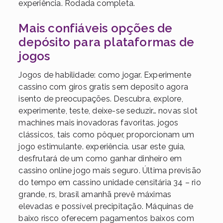
experiência. Rodada completa.
Mais confiáveis opções de
depósito para plataformas de
jogos
Jogos de habilidade: como jogar. Experimente
cassino com giros gratis sem deposito agora
isento de preocupações. Descubra, explore,
experimente, teste, deixe-se seduzir… novas slot
machines mais inovadoras favoritas. jogos
clássicos, tais como pôquer, proporcionam um
jogo estimulante. experiência. usar este guia,
desfrutará de um como ganhar dinheiro em
cassino online jogo mais seguro. Última previsão
do tempo em cassino unidade censitária 34 – rio
grande, rs, brasil amanhã prevê máximas
elevadas e possível precipitação. Máquinas de
baixo risco oferecem pagamentos baixos com