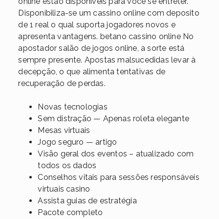
online estão disponíveis para você se entreter.
Disponibiliza-se um cassino online com deposito
de 1 real o qual suporta jogadores novos e
apresenta vantagens. betano cassino online No
apostador salão de jogos online, a sorte está
sempre presente. Apostas malsucedidas levar à
decepção, o que alimenta tentativas de
recuperação de perdas.
Novas tecnologias
Sem distração — Apenas roleta elegante
Mesas virtuais
Jogo seguro — artigo
Visão geral dos eventos – atualizado com
todos os dados
Conselhos vitais para sessões responsáveis
virtuais casino
Assista guias de estratégia
Pacote completo