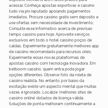
acessar. Conheça apostas esportivas e cassino
tudo via pix reputado apoiando pagamentos
imediatos. Procure cassino gratis sem deposito e
use ofertas sem necessidade de investimento.
Consulte esse informativo acerca de previsao
tempo cassino para hoje. Aproveite serviços
exclusivos em todo o hotel cassino poços de
caldas. Experimente gratuitamente melhores app
de cassino recomendado para recursos úteis.
Experimente essas novas plataformas de
apostas cassino com tecnologia inovadora. Em
betboom cassino, quem entra pode jogar
opções diferentes. Observe foto da roleta de
cassino realista. No entanto, por baixo da
excitação existe um aspecto mental que muitas
vezes é ignorado. Localize ‘melhores sites de
cassino online’ dotados de licença válida.
Soluções de ponta melhoram continuamente a