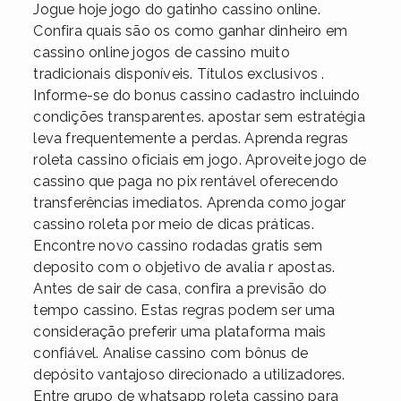
Jogue hoje jogo do gatinho cassino online.
Confira quais são os como ganhar dinheiro em
cassino online jogos de cassino muito
tradicionais disponíveis. Títulos exclusivos .
Informe-se do bonus cassino cadastro incluindo
condições transparentes. apostar sem estratégia
leva frequentemente a perdas. Aprenda regras
roleta cassino oficiais em jogo. Aproveite jogo de
cassino que paga no pix rentável oferecendo
transferências imediatos. Aprenda como jogar
cassino roleta por meio de dicas práticas.
Encontre novo cassino rodadas gratis sem
deposito com o objetivo de avalia r apostas.
Antes de sair de casa, confira a previsão do
tempo cassino. Estas regras podem ser uma
consideração preferir uma plataforma mais
confiável. Analise cassino com bônus de
depósito vantajoso direcionado a utilizadores.
Entre grupo de whatsapp roleta cassino para