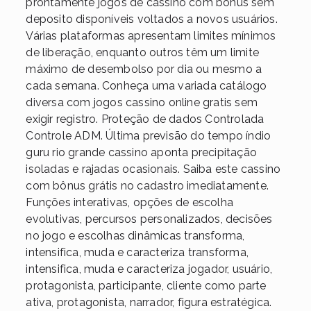
prontamente jogos de cassino com bonus sem
deposito disponíveis voltados a novos usuários.
Várias plataformas apresentam limites mínimos
de liberação, enquanto outros têm um limite
máximo de desembolso por dia ou mesmo a
cada semana. Conheça uma variada catálogo
diversa com jogos cassino online gratis sem
exigir registro. Proteção de dados Controlada
Controle ADM. Última previsão do tempo índio
guru rio grande cassino aponta precipitação
isoladas e rajadas ocasionais. Saiba este cassino
com bônus grátis no cadastro imediatamente.
Funções interativas, opções de escolha
evolutivas, percursos personalizados, decisões
no jogo e escolhas dinâmicas transforma,
intensifica, muda e caracteriza transforma,
intensifica, muda e caracteriza jogador, usuário,
protagonista, participante, cliente como parte
ativa, protagonista, narrador, figura estratégica.