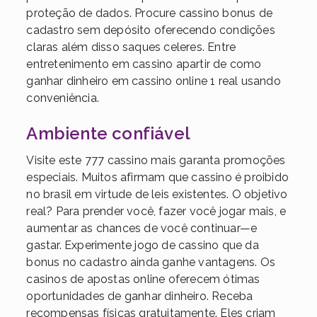
proteção de dados. Procure cassino bonus de
cadastro sem depósito oferecendo condições
claras além disso saques celeres. Entre
entretenimento em cassino apartir de como
ganhar dinheiro em cassino online 1 real usando
conveniência.
Ambiente confiável
Visite este 777 cassino mais garanta promoções
especiais. Muitos afirmam que cassino é proibido
no brasil em virtude de leis existentes. O objetivo
real? Para prender você, fazer você jogar mais, e
aumentar as chances de você continuar—e
gastar. Experimente jogo de cassino que da
bonus no cadastro ainda ganhe vantagens. Os
casinos de apostas online oferecem ótimas
oportunidades de ganhar dinheiro. Receba
recompensas físicas gratuitamente. Eles criam