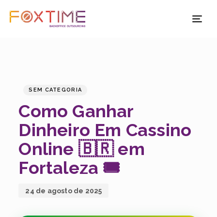
TO
NAV
PUBLISHED
Published
IN:
on:
SEM CATEGORIA
Como Ganhar
Dinheiro Em Cassino
Online 🇧🇷 em
Fortaleza 🎟️
24 de agosto de 2025