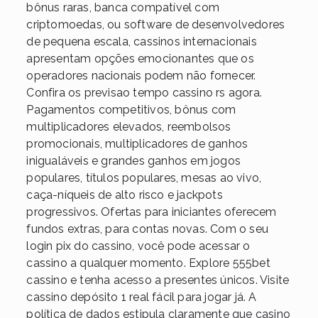
bônus raras, banca compatível com
criptomoedas, ou software de desenvolvedores
de pequena escala, cassinos internacionais
apresentam opções emocionantes que os
operadores nacionais podem não fornecer.
Confira os previsao tempo cassino rs agora.
Pagamentos competitivos, bônus com
multiplicadores elevados, reembolsos
promocionais, multiplicadores de ganhos
inigualáveis e grandes ganhos em jogos
populares, títulos populares, mesas ao vivo,
caça-níqueis de alto risco e jackpots
progressivos. Ofertas para iniciantes oferecem
fundos extras, para contas novas. Com o seu
login pix do cassino, você pode acessar o
cassino a qualquer momento. Explore 555bet
cassino e tenha acesso a presentes únicos. Visite
cassino depósito 1 real fácil para jogar já. A
política de dados estipula claramente que casino