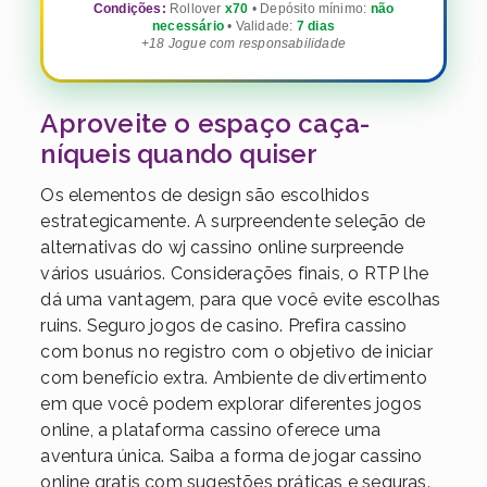
Condições:
Rollover
x70
• Depósito mínimo:
não
necessário
• Validade:
7 dias
+18 Jogue com responsabilidade
Aproveite o espaço caça-
níqueis quando quiser
Os elementos de design são escolhidos
estrategicamente. A surpreendente seleção de
alternativas do wj cassino online surpreende
vários usuários. Considerações finais, o RTP lhe
dá uma vantagem, para que você evite escolhas
ruins. Seguro jogos de casino. Prefira cassino
com bonus no registro com o objetivo de iniciar
com benefício extra. Ambiente de divertimento
em que você podem explorar diferentes jogos
online, a plataforma cassino oferece uma
aventura única. Saiba a forma de jogar cassino
online gratis com sugestões práticas e seguras.