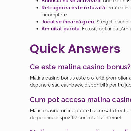
Bonusul nu se activează:
Unele bonusur
Retragerea este refuzată:
Poate din c
incomplete.
Jocul se încarcă greu:
Ștergeți cache-u
Am uitat parola:
Folosiți opțiunea „Am u
Quick Answers
Ce este malina casino bonus?
Malina casino bonus este o ofertă promoțională 
depunere sau cashback, disponibilă pentru jucăto
Cum pot accesa malina casin
Malina casino online poate fi accesat direct pri
de pe orice dispozitiv conectat la internet.