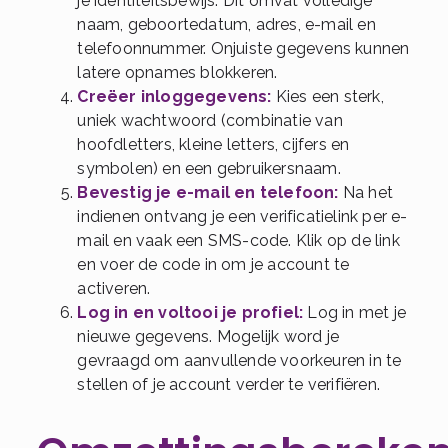
je identiteitsbewijs. Dit omvat volledige
naam, geboortedatum, adres, e-mail en
telefoonnummer. Onjuiste gegevens kunnen
latere opnames blokkeren.
Creëer inloggegevens:
Kies een sterk,
uniek wachtwoord (combinatie van
hoofdletters, kleine letters, cijfers en
symbolen) en een gebruikersnaam.
Bevestig je e-mail en telefoon:
Na het
indienen ontvang je een verificatielink per e-
mail en vaak een SMS-code. Klik op de link
en voer de code in om je account te
activeren.
Log in en voltooi je profiel:
Log in met je
nieuwe gegevens. Mogelijk word je
gevraagd om aanvullende voorkeuren in te
stellen of je account verder te verifiëren.