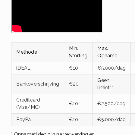
Min.
Max.
Methode
Storting
Opname
iDEAL
€10
€5.000/dag
Geen
Bankoverschrijving
€20
limiet**
Creditcard
€10
€2.500/dag
(Visa/MC)
PayPal
€10
€5.000/dag
* Opnametijden zijn na verwerking en