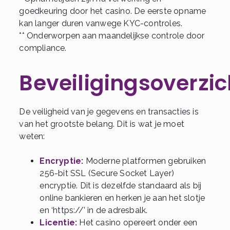
goedkeuring door het casino. De eerste opname
kan langer duren vanwege KYC-controles.
** Onderworpen aan maandelijkse controle door
compliance.
Beveiligingsoverzic
De veiligheid van je gegevens en transacties is
van het grootste belang. Dit is wat je moet
weten:
Encryptie:
Moderne platformen gebruiken
256-bit SSL (Secure Socket Layer)
encryptie. Dit is dezelfde standaard als bij
online bankieren en herken je aan het slotje
en ‘https://’ in de adresbalk.
Licentie:
Het casino opereert onder een