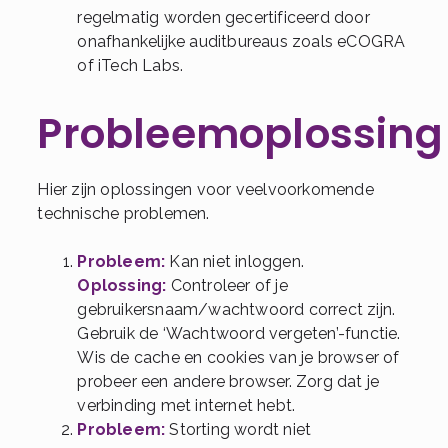
regelmatig worden gecertificeerd door
onafhankelijke auditbureaus zoals eCOGRA
of iTech Labs.
Probleemoplossing
Hier zijn oplossingen voor veelvoorkomende
technische problemen.
Probleem:
Kan niet inloggen.
Oplossing:
Controleer of je
gebruikersnaam/wachtwoord correct zijn.
Gebruik de ‘Wachtwoord vergeten’-functie.
Wis de cache en cookies van je browser of
probeer een andere browser. Zorg dat je
verbinding met internet hebt.
Probleem:
Storting wordt niet