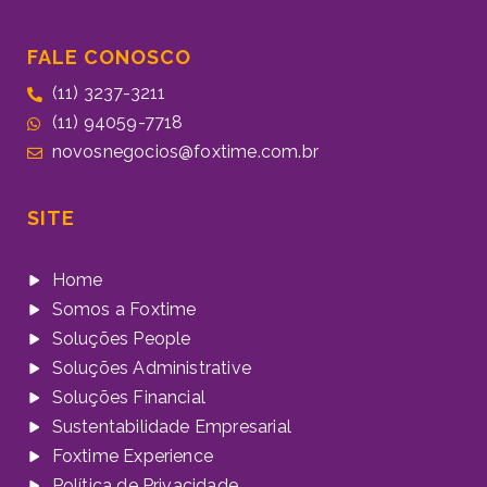
FALE CONOSCO
(11) 3237-3211
(11) 94059-7718
novosnegocios@foxtime.com.br
SITE
Home
Somos a Foxtime
Soluções People
Soluções Administrative
Soluções Financial
Sustentabilidade Empresarial
Foxtime Experience
Política de Privacidade