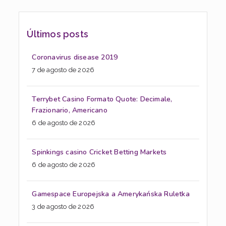
Últimos posts
Coronavirus disease 2019
7 de agosto de 2026
Terrybet Casino Formato Quote: Decimale,
Frazionario, Americano
6 de agosto de 2026
Spinkings casino Cricket Betting Markets
6 de agosto de 2026
Gamespace Europejska a Amerykańska Ruletka
3 de agosto de 2026