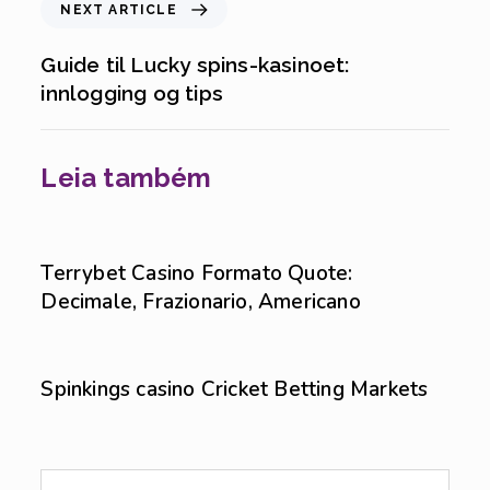
NEXT ARTICLE
Guide til Lucky spins-kasinoet:
innlogging og tips
Leia também
Sem categoria
6 de agosto de 2026
Terrybet Casino Formato Quote:
Decimale, Frazionario, Americano
Sem categoria
6 de agosto de 2026
Spinkings casino Cricket Betting Markets