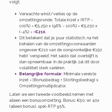
volgt:
Verwachte winst/verlies op de
omzettingsronde: Totale inzet x (RTP –
100%) = €5.250 x (96% – 100%) = €5.250 x
(-4%) =
-€210
.
Dit betekent dat je, puur statistisch, na het
behalen van de omzettingsvoorwaarden
ongeveer €210 van de oorspronkelijke €150
hebt ‘verspeeld’. Het saldo dat overblijft is
dan opneembaar. In de praktijk zal dit door
volatiliteit sterk variëren.
Belangrijke formule:
Minimale vereiste
inzet = (Bonusbedrag + Stortingsbedrag) x
Omzettingsmultiplicator.
Laten we een tweede voorbeeld nemen met
alleen een bonusomzetting. Bonus: €50, wr 40x
(alleen bonus), spel-RTP 95%.