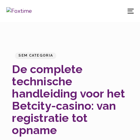
T
NA
PUBLISHED
Published
IN:
on:
SEM CATEGORIA
De complete
technische
handleiding voor het
Betcity-casino: van
registratie tot
opname