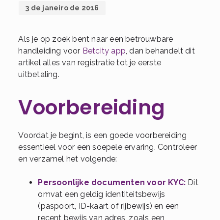
3 de janeiro de 2016
Als je op zoek bent naar een betrouwbare
handleiding voor
Betcity app
, dan behandelt dit
artikel alles van registratie tot je eerste
uitbetaling.
Voorbereiding
Voordat je begint, is een goede voorbereiding
essentieel voor een soepele ervaring. Controleer
en verzamel het volgende:
Persoonlijke documenten voor KYC:
Dit
omvat een geldig identiteitsbewijs
(paspoort, ID-kaart of rijbewijs) en een
recent bewijs van adres, zoals een