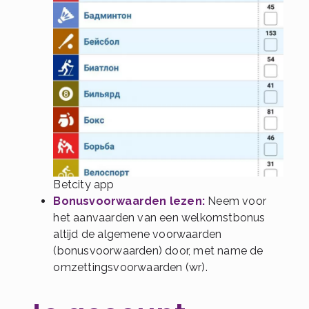
Betcity app
Bonusvoorwaarden lezen:
Neem voor
het aanvaarden van een welkomstbonus
altijd de algemene voorwaarden
(bonusvoorwaarden) door, met name de
omzettingsvoorwaarden (wr).