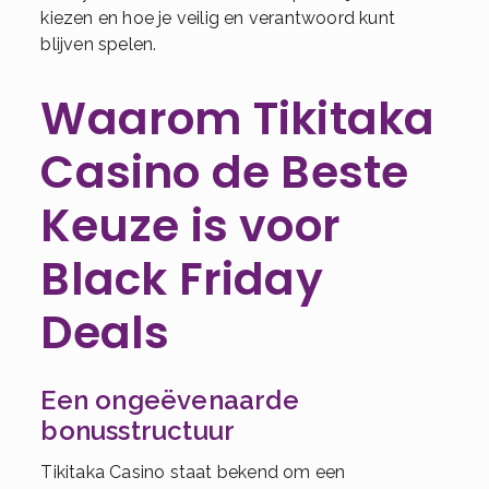
kiezen en hoe je veilig en verantwoord kunt
blijven spelen.
Waarom Tikitaka
Casino de Beste
Keuze is voor
Black Friday
Deals
Een ongeëvenaarde
bonusstructuur
Tikitaka Casino staat bekend om een