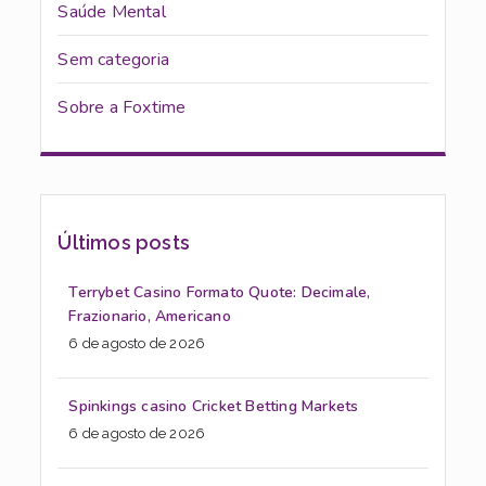
Saúde Mental
Sem categoria
Sobre a Foxtime
Últimos posts
Terrybet Casino Formato Quote: Decimale,
Frazionario, Americano
6 de agosto de 2026
Spinkings casino Cricket Betting Markets
6 de agosto de 2026