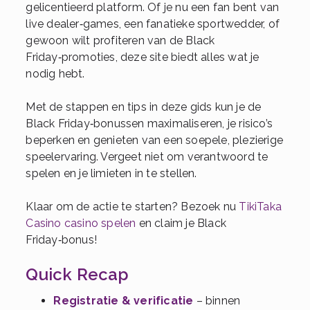
gelicentieerd platform. Of je nu een fan bent van
live dealer‑games, een fanatieke sportwedder, of
gewoon wilt profiteren van de Black
Friday‑promoties, deze site biedt alles wat je
nodig hebt.
Met de stappen en tips in deze gids kun je de
Black Friday‑bonussen maximaliseren, je risico’s
beperken en genieten van een soepele, plezierige
speelervaring. Vergeet niet om verantwoord te
spelen en je limieten in te stellen.
Klaar om de actie te starten? Bezoek nu
TikiTaka
Casino casino spelen
en claim je Black
Friday‑bonus!
Quick Recap
Registratie & verificatie
– binnen