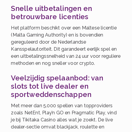
Snelle uitbetalingen en
betrouwbare licenties
Het platform beschikt over een Maltese licentie
(Malta Gaming Authority) en is bovendien
gereguleerd door de Nederlandse
Kansspelautoriteit. Dit garandeert eerlijk spel en
een uitbetalingssnelheid van 24 uur voor reguliere
methoden en nog sneller voor crypto.
Veelzijdig spelaanbod: van
slots tot live dealer en
sportweddenschappen
Met meer dan 5.000 spellen van topproviders
zoals NetEnt, Play’n GO en Pragmatic Play, vind
je bij Tikitaka Casino alles wat je zoekt. De live
dealer‑sectie omvat blackjack, roulette en