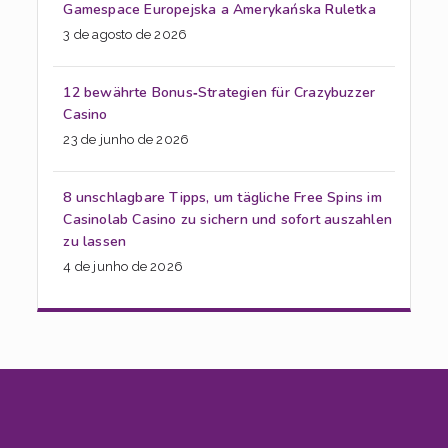
Gamespace Europejska a Amerykańska Ruletka
3 de agosto de 2026
12 bewährte Bonus‑Strategien für Crazybuzzer
Casino
23 de junho de 2026
8 unschlagbare Tipps, um tägliche Free Spins im
Casinolab Casino zu sichern und sofort auszahlen
zu lassen
4 de junho de 2026