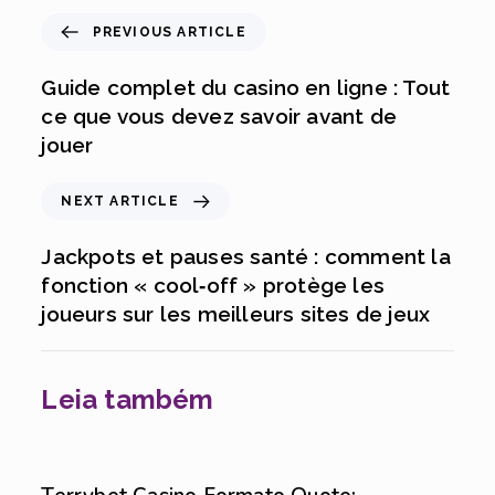
PREVIOUS ARTICLE
Guide complet du casino en ligne : Tout
ce que vous devez savoir avant de
jouer
NEXT ARTICLE
Jackpots et pauses santé : comment la
fonction « cool‑off » protège les
joueurs sur les meilleurs sites de jeux
Leia também
Sem categoria
6 de agosto de 2026