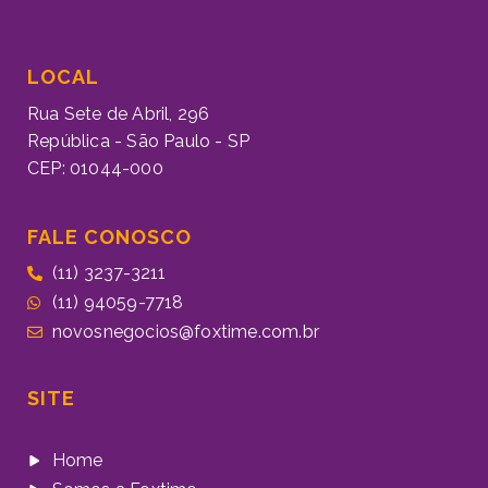
LOCAL
Rua Sete de Abril, 296
República - São Paulo - SP
CEP: 01044-000
FALE CONOSCO
(11) 3237-3211
(11) 94059-7718
novosnegocios@foxtime.com.br
SITE
Home