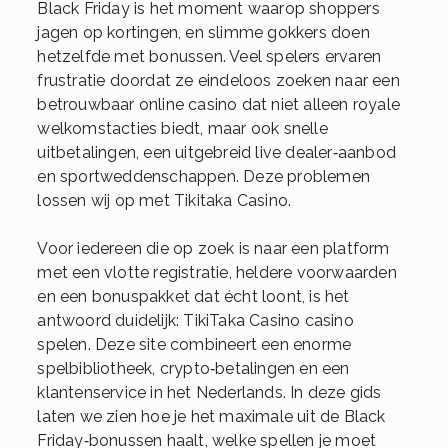
Black Friday is het moment waarop shoppers
jagen op kortingen, en slimme gokkers doen
hetzelfde met bonussen. Veel spelers ervaren
frustratie doordat ze eindeloos zoeken naar een
betrouwbaar online casino dat niet alleen royale
welkomstacties biedt, maar ook snelle
uitbetalingen, een uitgebreid live dealer‑aanbod
en sportweddenschappen. Deze problemen
lossen wij op met Tikitaka Casino.
Voor iedereen die op zoek is naar een platform
met een vlotte registratie, heldere voorwaarden
en een bonuspakket dat écht loont, is het
antwoord duidelijk: TikiTaka Casino casino
spelen. Deze site combineert een enorme
spelbibliotheek, crypto‑betalingen en een
klantenservice in het Nederlands. In deze gids
laten we zien hoe je het maximale uit de Black
Friday‑bonussen haalt, welke spellen je moet