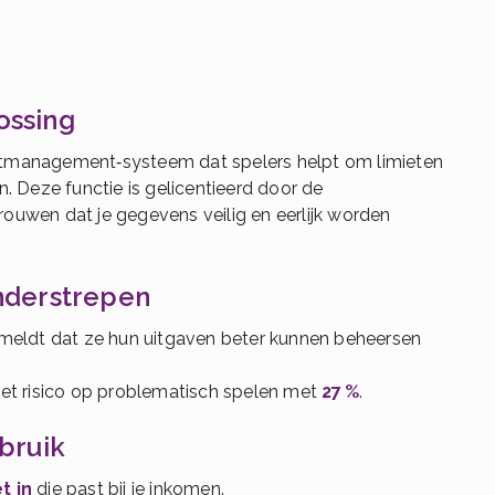
ossing
tmanagement‑systeem dat spelers helpt om limieten
en. Deze functie is gelicentieerd door de
trouwen dat je gegevens veilig en eerlijk worden
onderstrepen
meldt dat ze hun uitgaven beter kunnen beheersen
t het risico op problematisch spelen met
27 %
.
ebruik
t in
die past bij je inkomen.