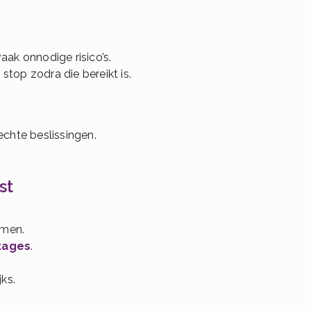
aak onnodige risico’s.
stop zodra die bereikt is.
echte beslissingen.
st
rmen.
ntages
.
jks.