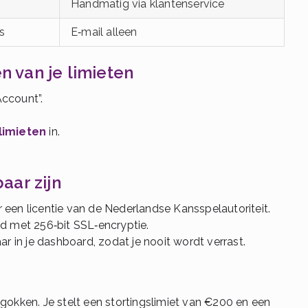
Handmatig via klantenservice
es
E‑mail alleen
n van je limieten
Account”.
slimieten
in.
ar zijn
 een licentie van de Nederlandse Kansspelautoriteit.
 met 256‑bit SSL‑encryptie.
baar in je dashboard, zodat je nooit wordt verrast.
gokken. Je stelt een stortingslimiet van €200 en een