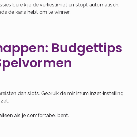
ssies bereik je de verlieslimiet en stopt automatisch,
eeds de kans hebt om te winnen.
appen: Budgettips
 Spelvormen
reisten dan slots. Gebruik de minimum inzet‑instelling
zet.
lleen als je comfortabel bent.