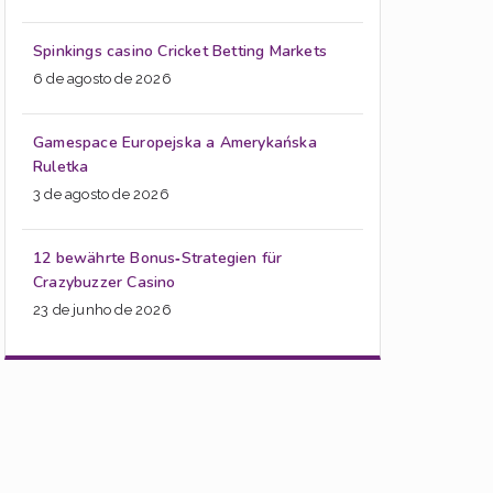
Spinkings casino Cricket Betting Markets
6 de agosto de 2026
Gamespace Europejska a Amerykańska
Ruletka
3 de agosto de 2026
12 bewährte Bonus‑Strategien für
Crazybuzzer Casino
23 de junho de 2026