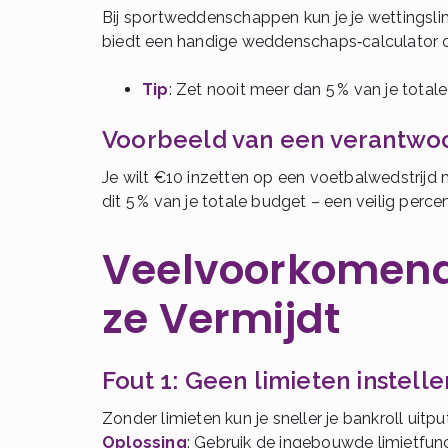
Bij sportweddenschappen kun je je wettingsli
biedt een handige weddenschaps‑calculator om 
Tip
: Zet nooit meer dan 5 % van je totale
Voorbeeld van een verantwo
Je wilt €10 inzetten op een voetbalwedstrijd
dit 5 % van je totale budget – een veilig percen
Veelvoorkomende
ze Vermijdt
Fout 1: Geen limieten instelle
Zonder limieten kun je sneller je bankroll uitpu
Oplossing
: Gebruik de ingebouwde limietfun