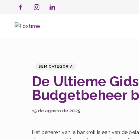
PUBLISHED
Published
IN:
on:
SEM CATEGORIA
De Ultieme Gids
Budgetbeheer bi
15 de agosto de 2025
Het beheren van je bankroll is een van de bela