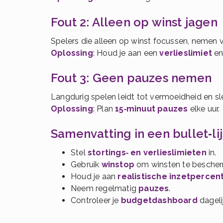
Fout 2: Alleen op winst jagen
Spelers die alleen op winst focussen, nemen v
Oplossing
: Houd je aan een
verlieslimiet
en 
Fout 3: Geen pauzes nemen
Langdurig spelen leidt tot vermoeidheid en sl
Oplossing
: Plan
15‑minuut pauzes
elke uur.
Samenvatting in een bullet‑lij
Stel
stortings‑ en verlieslimieten
in.
Gebruik
winstop
om winsten te besche
Houd je aan
realistische inzetperce
Neem regelmatig
pauzes
.
Controleer je
budgetdashboard
dageli