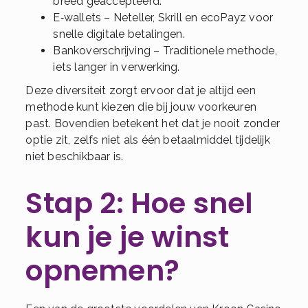
breed geaccepteerd.
E‑wallets – Neteller, Skrill en ecoPayz voor
snelle digitale betalingen.
Bankoverschrijving – Traditionele methode,
iets langer in verwerking.
Deze diversiteit zorgt ervoor dat je altijd een
methode kunt kiezen die bij jouw voorkeuren
past. Bovendien betekent het dat je nooit zonder
optie zit, zelfs niet als één betaalmiddel tijdelijk
niet beschikbaar is.
Stap 2: Hoe snel
kun je je winst
opnemen?