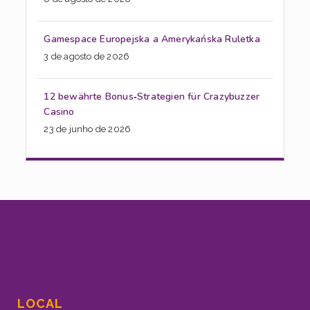
Gamespace Europejska a Amerykańska Ruletka
3 de agosto de 2026
12 bewährte Bonus‑Strategien für Crazybuzzer
Casino
23 de junho de 2026
LOCAL