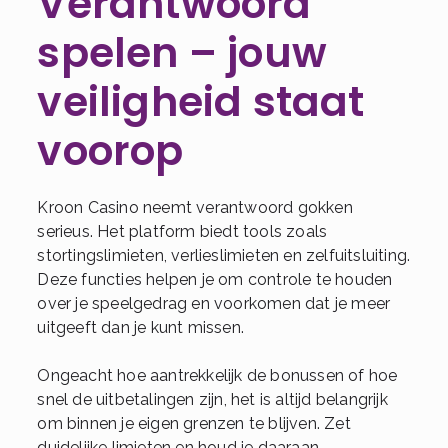
Verantwoord
spelen – jouw
veiligheid staat
voorop
Kroon Casino neemt verantwoord gokken
serieus. Het platform biedt tools zoals
stortingslimieten, verlieslimieten en zelfuitsluiting.
Deze functies helpen je om controle te houden
over je speelgedrag en voorkomen dat je meer
uitgeeft dan je kunt missen.
Ongeacht hoe aantrekkelijk de bonussen of hoe
snel de uitbetalingen zijn, het is altijd belangrijk
om binnen je eigen grenzen te blijven. Zet
duidelijke limieten en houd je daaraan.