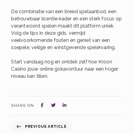
De combinatie van een breed spelaanbod, een
betrouwbaar licentie‑kader en een sterk focus op
verantwoord spelen maakt dit platform uniek.
Volg de tips in deze gids, vermijd
veelvoorkomende fouten en geniet van een
soepele, veilige en winstgevende spelervaring.
Start vandaag nog en ontdek zelf hoe Kroon
Casino jouw online gokavontuur naar een hoger
niveau kan tillen.
SHARE ON
PREVIOUS ARTICLE