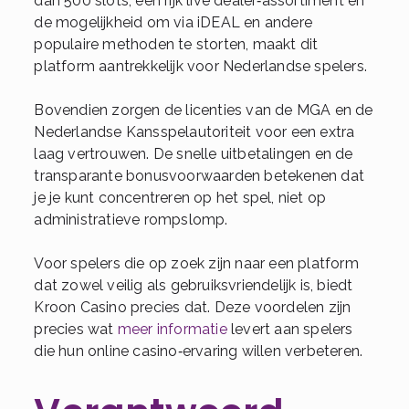
dan 500 slots, een rijk live dealer‑assortiment en
de mogelijkheid om via iDEAL en andere
populaire methoden te storten, maakt dit
platform aantrekkelijk voor Nederlandse spelers.
Bovendien zorgen de licenties van de MGA en de
Nederlandse Kansspelautoriteit voor een extra
laag vertrouwen. De snelle uitbetalingen en de
transparante bonusvoorwaarden betekenen dat
je je kunt concentreren op het spel, niet op
administratieve rompslomp.
Voor spelers die op zoek zijn naar een platform
dat zowel veilig als gebruiksvriendelijk is, biedt
Kroon Casino precies dat. Deze voordelen zijn
precies wat
meer informatie
levert aan spelers
die hun online casino‑ervaring willen verbeteren.