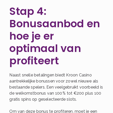
Stap 4:
Bonusaanbod en
hoe je er
optimaal van
profiteert
Naast snelle betalingen biedt Kroon Casino
aantrekkelijke bonussen voor zowel nieuwe als
bestaande spelers. Een veelgebruikt voorbeeld is
de welkomstbonus van 100 % tot €200 plus 100
gratis spins op geselecteerde slots.
Om van deze bonus te profiteren, moet je een